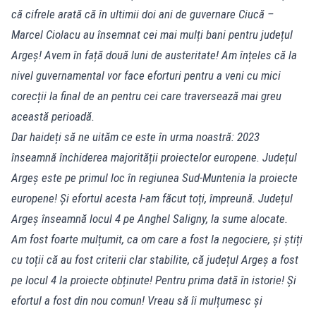
că cifrele arată că în ultimii doi ani de guvernare Ciucă –
Marcel Ciolacu au însemnat cei mai mulți bani pentru județul
Argeș! Avem în față două luni de austeritate! Am înțeles că la
nivel guvernamental vor face eforturi pentru a veni cu mici
corecții la final de an pentru cei care traversează mai greu
această perioadă.
Dar haideți să ne uităm ce este în urma noastră: 2023
înseamnă închiderea majorității proiectelor europene. Județul
Argeș este pe primul loc în regiunea Sud-Muntenia la proiecte
europene! Și efortul acesta l-am făcut toți, împreună. Județul
Argeș înseamnă locul 4 pe Anghel Saligny, la sume alocate.
Am fost foarte mulțumit, ca om care a fost la negociere, și știți
cu toții că au fost criterii clar stabilite, că județul Argeș a fost
pe locul 4 la proiecte obținute! Pentru prima dată în istorie! Și
efortul a fost din nou comun! Vreau să îi mulțumesc și