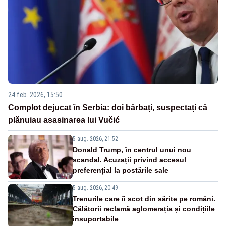
24 feb. 2026, 15:50
Complot dejucat în Serbia: doi bărbați, suspectați că
plănuiau asasinarea lui Vučić
5 aug. 2026, 21:52
Donald Trump, în centrul unui nou
scandal. Acuzații privind accesul
preferențial la postările sale
5 aug. 2026, 20:49
Trenurile care îi scot din sărite pe români.
Călătorii reclamă aglomerația și condițiile
insuportabile