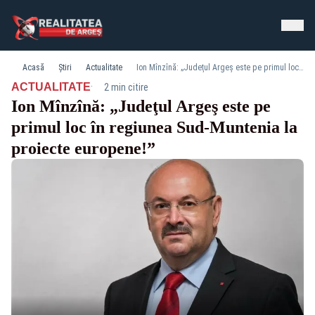
Acasă
Știri
Actualitate
Ion Mînzînă: „Judeţul Argeş este pe primul loc în regiunea Sud-Muntenia la proiecte europene!”
·
ACTUALITATE
2 min citire
Ion Mînzînă: „Judeţul Argeş este pe
primul loc în regiunea Sud-Muntenia la
proiecte europene!”