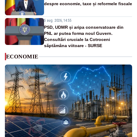
despre economie, taxe și reformele fiscale
5 aug. 2026, 14:55
PSD, UDMR și aripa conservatoare din
PNL ar putea forma noul Guvern.
Consultări cruciale la Cotroceni
săptămâna viitoare - SURSE
ECONOMIE