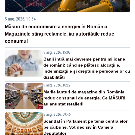
5 aug. 2026, 19:54
Măsuri de economisire a energiei în România.
Magazinele sting reclamele, iar autoritățile reduc
consumul
5 aug. 2026, 15:03
Banii intră mai devreme pentru milioane
de români: când se plătesc alocațiile,
indemnizațiile și drepturile persoanelor cu
dizabilități
5 aug. 2026, 10:29
Marile lanțuri de magazine din România
reduc consumul de energie. Ce MĂSURI
au anunțat retailerii
5 aug. 2026, 09:46
Scandal în Parlament pe tema centralelor
pe cărbune. Vot decisiv în Camera
Deputaților