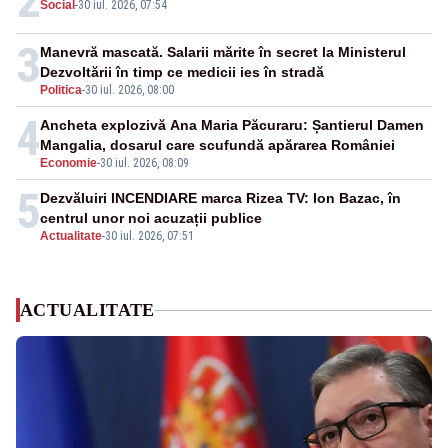
2
Social
-
30 iul. 2026, 07:54
3
Manevră mascată. Salarii mărite în secret la Ministerul
Dezvoltării în timp ce medicii ies în stradă
Politica
-
30 iul. 2026, 08:00
4
Ancheta explozivă Ana Maria Păcuraru: Șantierul Damen
Mangalia, dosarul care scufundă apărarea României
Economie
-
30 iul. 2026, 08:09
5
Dezvăluiri INCENDIARE marca Rizea TV: Ion Bazac, în
centrul unor noi acuzații publice
Actualitate
-
30 iul. 2026, 07:51
ACTUALITATE