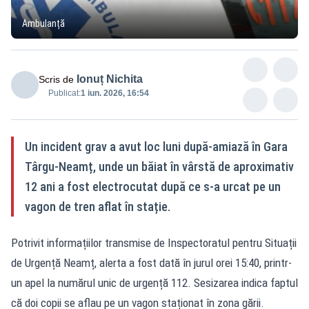
Ambulanță
Ionuț Nichita
Scris de
Publicat:
1 iun. 2026, 16:54
Un incident grav a avut loc luni după-amiază în Gara
Târgu-Neamț, unde un băiat în vârstă de aproximativ
12 ani a fost electrocutat după ce s-a urcat pe un
vagon de tren aflat în stație.
Potrivit informațiilor transmise de Inspectoratul pentru Situații
de Urgență Neamț, alerta a fost dată în jurul orei 15:40, printr-
un apel la numărul unic de urgență 112. Sesizarea indica faptul
că doi copii se aflau pe un vagon staționat în zona gării.