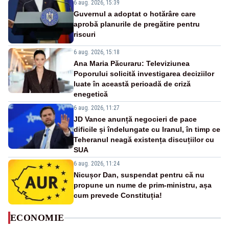
6 aug. 2026, 15:39
Guvernul a adoptat o hotărâre care
aprobă planurile de pregătire pentru
riscuri
6 aug. 2026, 15:18
Ana Maria Păcuraru: Televiziunea
Poporului solicită investigarea deciziilor
luate în această perioadă de criză
enegetică
6 aug. 2026, 11:27
JD Vance anunță negocieri de pace
dificile și îndelungate cu Iranul, în timp ce
Teheranul neagă existența discuțiilor cu
SUA
6 aug. 2026, 11:24
Nicușor Dan, suspendat pentru că nu
propune un nume de prim-ministru, așa
cum prevede Constituția!
ECONOMIE