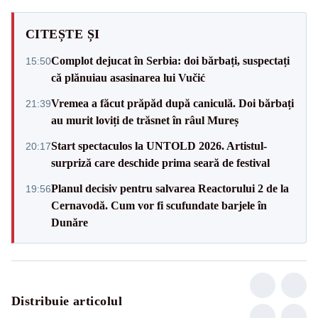
CITEȘTE ȘI
Complot dejucat în Serbia: doi bărbați, suspectați
15:50
că plănuiau asasinarea lui Vučić
Vremea a făcut prăpăd după caniculă. Doi bărbați
21:39
au murit loviți de trăsnet în râul Mureș
Start spectaculos la UNTOLD 2026. Artistul-
20:17
surpriză care deschide prima seară de festival
Planul decisiv pentru salvarea Reactorului 2 de la
19:56
Cernavodă. Cum vor fi scufundate barjele în
Dunăre
Distribuie articolul