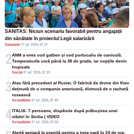
SANITAS: Niciun scenariu favorabil pentru angajații
din sănătate în proiectul Legii salarizării
Sanatate
·
31 iul. 2026, 07:29
2
ANM a emis cod galben și cod portocaliu de caniculă.
Temperaturile urcă până la 38 de grade, iar nopțile devin
tropicale
Social
-
31 iul. 2026, 07:39
3
Atac fără precedent al Rusiei. O fabrică de drone din Kiev
deținută de o companie americană, distrusă de o rachetă
rusească
Actualitate
-
31 iul. 2026, 07:40
4
ITALIA: 7 persoane, dispărute după prăbușirea unei
clădiri în Sicilia | VIDEO
Actualitate
-
31 iul. 2026, 07:50
Alertă aeriană la graniță pentru a treia oară în 24 de ore.