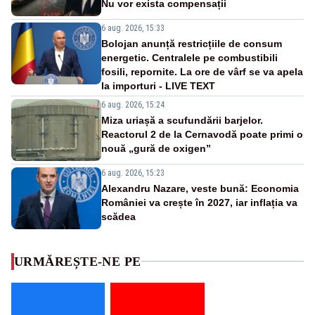
Nu vor exista compensații
6 aug. 2026, 15:33
Bolojan anunță restricțiile de consum
energetic. Centralele pe combustibili
fosili, repornite. La ore de vârf se va apela
la importuri - LIVE TEXT
6 aug. 2026, 15:24
Miza uriașă a scufundării barjelor.
Reactorul 2 de la Cernavodă poate primi o
nouă „gură de oxigen”
6 aug. 2026, 15:23
Alexandru Nazare, veste bună: Economia
României va crește în 2027, iar inflația va
scădea
URMĂREȘTE-NE PE