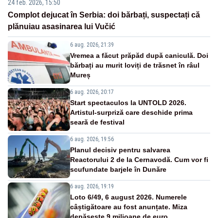
24 feb. 2026, 15:50
Complot dejucat în Serbia: doi bărbați, suspectați că
plănuiau asasinarea lui Vučić
6 aug. 2026, 21:39
Vremea a făcut prăpăd după caniculă. Doi
bărbați au murit loviți de trăsnet în râul
Mureș
6 aug. 2026, 20:17
Start spectaculos la UNTOLD 2026.
Artistul-surpriză care deschide prima
seară de festival
6 aug. 2026, 19:56
Planul decisiv pentru salvarea
Reactorului 2 de la Cernavodă. Cum vor fi
scufundate barjele în Dunăre
6 aug. 2026, 19:19
Loto 6/49, 6 august 2026. Numerele
câștigătoare au fost anunțate. Miza
depășește 9 milioane de euro