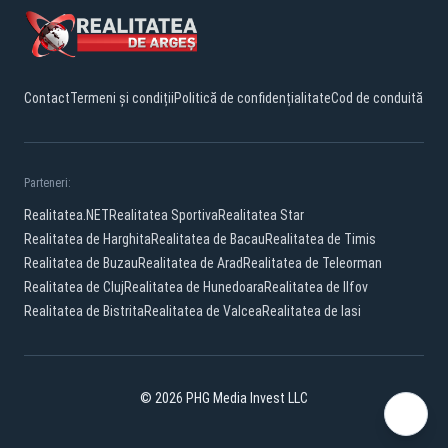
Contact
Termeni și condiții
Politică de confidențialitate
Cod de conduită
Parteneri:
Realitatea.NET
Realitatea Sportiva
Realitatea Star
Realitatea de Harghita
Realitatea de Bacau
Realitatea de Timis
Realitatea de Buzau
Realitatea de Arad
Realitatea de Teleorman
Realitatea de Cluj
Realitatea de Hunedoara
Realitatea de Ilfov
Realitatea de Bistrita
Realitatea de Valcea
Realitatea de Iasi
© 2026 PHG Media Invest LLC
Facebook
YouTube