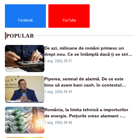
Facebook
YouTube
POPULAR
De azi, milioane de români primesc un
drept nou. Ce se întâmplă dacă ți se strică
un produs
1 aug. 2026, 09:37
Piperea, semnal de alarmă. De ce este
bine să avem bani cash, în contextul
alertei energetice?
1 aug. 2026, 09:39
România, la limita tehnică a importurilor
de energie. Prețurile cresc alarmant -
Analiză Realitatea Plus
1 aug. 2026, 09:46