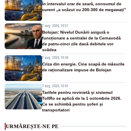
În intervalul orar de seară, consumul de
curent „a scăzut cu 200-300 de megawați”
7 aug. 2026, 10:51
Bolojan: Nivelul Dunării asigură o
funcționare a centralei de la Cernavodă
de patru-cinci zile dacă debitele vor
scădea
7 aug. 2026, 10:43
Criza din energie. Cine scapă de măsurile
de raționalizare impuse de Bolojan
7 aug. 2026, 10:01
Tarifele pentru rovinietă și sistemul
TollRo se aplică de la 1 octombrie 2026.
Ce se schimbă pentru șoferi și
transportatori
URMĂREȘTE-NE PE