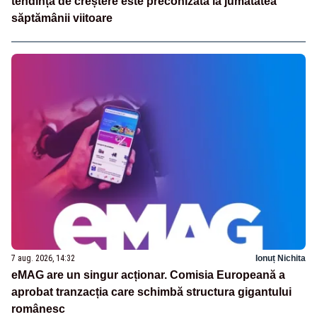
tendință de creștere este preconizată la jumătatea
săptămânii viitoare
7 aug. 2026, 14:32
Ionuț Nichita
eMAG are un singur acționar. Comisia Europeană a
aprobat tranzacția care schimbă structura gigantului
românesc