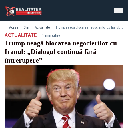
Acasă
Știri
Actualitate
Trump neagă blocarea negocierilor cu Iranul: „Dialogul continuă fără întrerupere”
·
ACTUALITATE
1 min citire
Trump neagă blocarea negocierilor cu
Iranul: „Dialogul continuă fără
întrerupere”