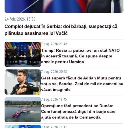
24 feb. 2026, 15:50
Complot dejucat în Serbia: doi bărbați, suspectați că
plănuiau asasinarea lui Vučić
7 aug. 2026, 21:42
Trump: Rusia ar putea lovi un stat NATO
în această toamnă. Ce spune despre
armele pentru Ucraina
7 aug. 2026, 20:43
Gest superb făcut de Adrian Mutu pentru
soția sa, Sandra. Zeci de mii de oameni au
văzut imaginile
7 aug. 2026, 19:45
Operațiune fără precedent pe Dunăre.
Cum funcționează digul din barje care
ajută centrala de la Cernavodă
7 aug. 2026, 19:17