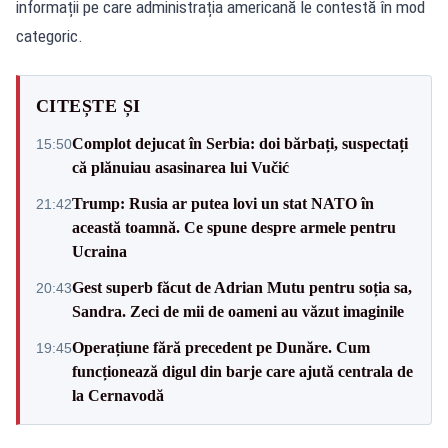
informații pe care administrația americană le contestă în mod
categoric.
CITEȘTE ȘI
Complot dejucat în Serbia: doi bărbați, suspectați
15:50
că plănuiau asasinarea lui Vučić
Trump: Rusia ar putea lovi un stat NATO în
21:42
această toamnă. Ce spune despre armele pentru
Ucraina
Gest superb făcut de Adrian Mutu pentru soția sa,
20:43
Sandra. Zeci de mii de oameni au văzut imaginile
Operațiune fără precedent pe Dunăre. Cum
19:45
funcționează digul din barje care ajută centrala de
la Cernavodă