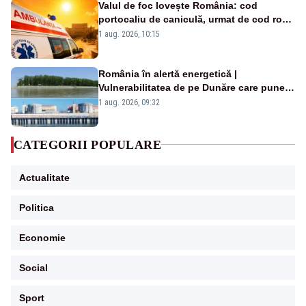
Valul de foc lovește România: cod
portocaliu de caniculă, urmat de cod roșu
duminică. Temperaturile urcă spre 40°C
1 aug. 2026, 10:15
România în alertă energetică |
Vulnerabilitatea de pe Dunăre care pune
în pericol Centrala Cernavodă era
1 aug. 2026, 09:32
cunoscută de pe vremea lui Ceaușescu
CATEGORII POPULARE
Actualitate
Politica
Economie
Social
Sport