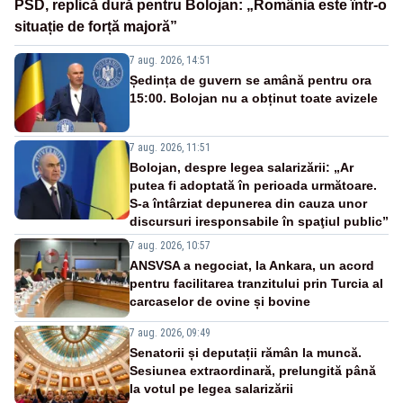
PSD, replică dură pentru Bolojan: „România este într-o
situație de forță majoră”
7 aug. 2026, 14:51
Ședința de guvern se amână pentru ora
15:00. Bolojan nu a obținut toate avizele
7 aug. 2026, 11:51
Bolojan, despre legea salarizării: „Ar
putea fi adoptată în perioada următoare.
S-a întârziat depunerea din cauza unor
discursuri iresponsabile în spaţiul public”
7 aug. 2026, 10:57
ANSVSA a negociat, la Ankara, un acord
pentru facilitarea tranzitului prin Turcia al
carcaselor de ovine și bovine
7 aug. 2026, 09:49
Senatorii și deputații rămân la muncă.
Sesiunea extraordinară, prelungită până
la votul pe legea salarizării