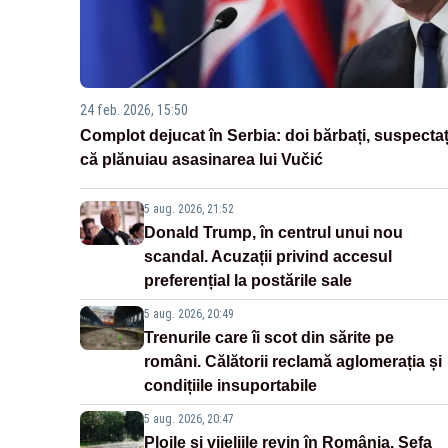
24 feb. 2026, 15:50
Complot dejucat în Serbia: doi bărbați, suspectaț
că plănuiau asasinarea lui Vučić
5 aug. 2026, 21:52
Donald Trump, în centrul unui nou
scandal. Acuzații privind accesul
preferențial la postările sale
5 aug. 2026, 20:49
Trenurile care îi scot din sărite pe
români. Călătorii reclamă aglomerația și
condițiile insuportabile
5 aug. 2026, 20:47
Ploile și vijeliile revin în România. Șefa