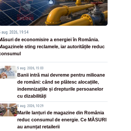
5 aug. 2026, 19:54
Măsuri de economisire a energiei în România.
Magazinele sting reclamele, iar autoritățile reduc
consumul
5 aug. 2026, 15:03
Banii intră mai devreme pentru milioane
de români: când se plătesc alocațiile,
indemnizațiile și drepturile persoanelor
cu dizabilități
5 aug. 2026, 10:29
Marile lanțuri de magazine din România
reduc consumul de energie. Ce MĂSURI
au anunțat retailerii