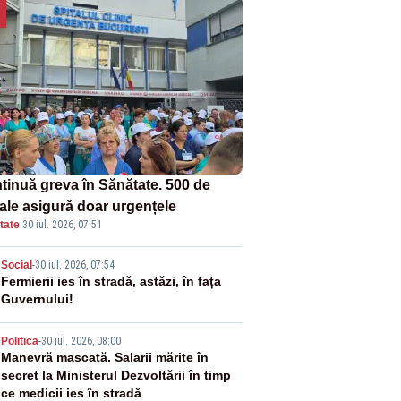
tinuă greva în Sănătate. 500 de
tale asigură doar urgențele
tate
·
30 iul. 2026, 07:51
2
Social
-
30 iul. 2026, 07:54
Fermierii ies în stradă, astăzi, în fața
Guvernului!
3
Politica
-
30 iul. 2026, 08:00
Manevră mascată. Salarii mărite în
secret la Ministerul Dezvoltării în timp
ce medicii ies în stradă