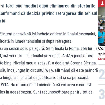
1
viitorul său imediat după eliminarea din sferturile
confirmând că decizia privind retragerea din tenisul
ată.
intenționează să își încheie cariera la finalul sezonului,
icată în lumea tenisului și după retragere.
și un sezon solid pe zgură. Semifinală la Roma, sferturi la
Con
spi
mă voi retrage la finalul sezonului. Astăzi jocul a fost
Sana
te bine. Nivelul meu a scăzut”, a declarat Sorana Cîrstea.
l său îndelungat în circuitul WTA, afirmând că este mândră
a lungul anilor, atât ca jucătoare, cât și ca persoană.
 WTA. Nu m-am gândit niciodată că voi avea o carieră
ales în acest sezon. Sunt recunoscătoare pentru tot ce