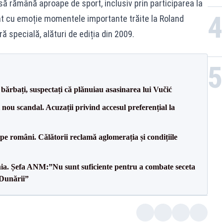
ă rămână aproape de sport, inclusiv prin participarea la
at cu emoție momentele importante trăite la Roland
 specială, alături de ediția din 2009.
bărbați, suspectați că plănuiau asasinarea lui Vučić
ou scandal. Acuzații privind accesul preferențial la
e pe români. Călătorii reclamă aglomerația și condițiile
mânia. Șefa ANM:”Nu sunt suficiente pentru a combate seceta
 Dunării”