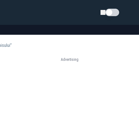
Schimba tema
isului”
Advertising