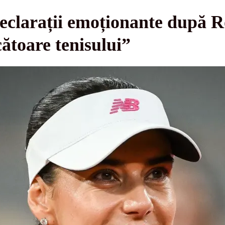
declarații emoționante după 
toare tenisului”