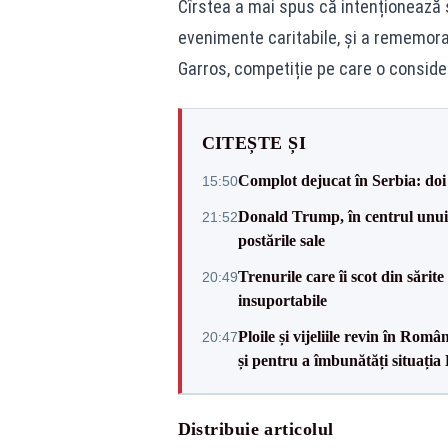
Cîrstea a mai spus că intenționează s
evenimente caritabile, și a rememor
Garros, competiție pe care o consideră
CITEȘTE ȘI
Complot dejucat în Serbia: doi 
15:50
Donald Trump, în centrul unui n
21:52
postările sale
Trenurile care îi scot din sărit
20:49
insuportabile
Ploile și vijeliile revin în Ro
20:47
și pentru a îmbunătăți situația
Distribuie articolul