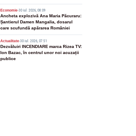
4
Economie
-
30 iul. 2026, 08:09
Ancheta explozivă Ana Maria Păcuraru:
Șantierul Damen Mangalia, dosarul
care scufundă apărarea României
5
Actualitate
-
30 iul. 2026, 07:51
Dezvăluiri INCENDIARE marca Rizea TV:
Ion Bazac, în centrul unor noi acuzații
publice