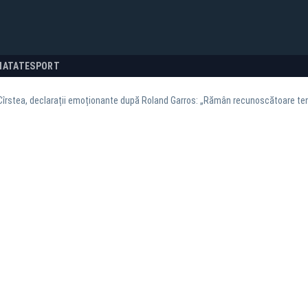
NATATE
SPORT
îrstea, declarații emoționante după Roland Garros: „Rămân recunoscătoare ten