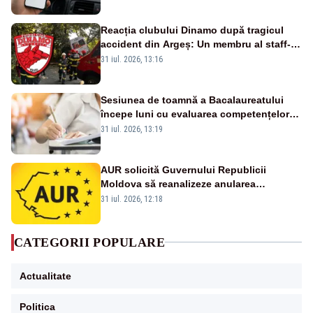
Reacția clubului Dinamo după tragicul
accident din Argeș: Un membru al staff-
ului medical a murit, antrenorul Adrian
31 iul. 2026, 13:16
Ropotan este în spital
Sesiunea de toamnă a Bacalaureatului
începe luni cu evaluarea competențelor
orale la Limba română
31 iul. 2026, 13:19
AUR solicită Guvernului Republicii
Moldova să reanalizeze anularea
concertului de Ziua Limbii Române
31 iul. 2026, 12:18
CATEGORII POPULARE
Actualitate
Politica