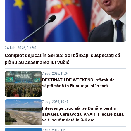
24 feb. 2026, 15:50
Complot dejucat în Serbia: doi bărbați, suspectați că
plănuiau asasinarea lui Vučić
7 aug. 2026, 11:04
DESTINAȚII DE WEEKEND: sfârșit de
săptămână în București și în țară
7 aug. 2026, 10:47
Intervenție crucială pe Dunăre pentru
salvarea Cernavodă. ANAR: Fiecare barjă
va fi scufundată în 3-4 ore
7 aug. 2026, 10:39