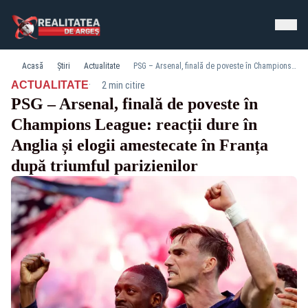
Acasă
Știri
Actualitate
PSG – Arsenal, finală de poveste în Champions League: reacții dure în Anglia și elogii amestecate în Franța după triumful parizienilor
·
ACTUALITATE
2 min citire
PSG – Arsenal, finală de poveste în
Champions League: reacții dure în
Anglia și elogii amestecate în Franța
după triumful parizienilor