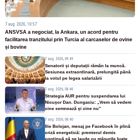
7 aug. 2026, 10:57
ANSVSA a negociat, la Ankara, un acord pentru
facilitarea tranzitului prin Turcia al carcaselor de ovine
și bovine
7 aug. 2026, 09:49
Senatorii și deputații rămân la muncă.
Sesiunea extraordinară, prelungită până
la votul pe legea salarizării
7 aug. 2026, 08:46
Strategia AUR pentru suspendarea lui
Nicușor Dan. Dungaciu: „Vrem să vedem
cine semnează și cine nu”
7 aug. 2026, 08:40
Ilie Bolojan, mesaj pe Facebook în plină
criză energetică: premierul demis
continuă să se laude cu măsurile luate