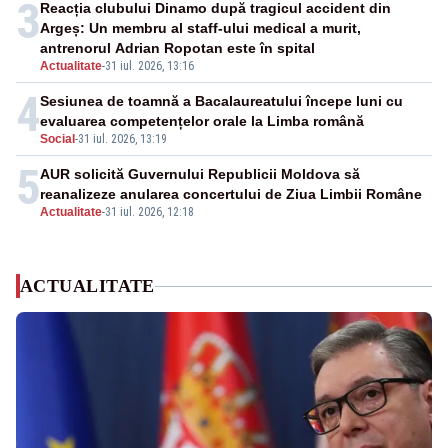
3
Reacția clubului Dinamo după tragicul accident din
Argeș: Un membru al staff-ului medical a murit,
antrenorul Adrian Ropotan este în spital
Actualitate
-
31 iul. 2026, 13:16
4
Sesiunea de toamnă a Bacalaureatului începe luni cu
evaluarea competențelor orale la Limba română
Social
-
31 iul. 2026, 13:19
5
AUR solicită Guvernului Republicii Moldova să
reanalizeze anularea concertului de Ziua Limbii Române
Actualitate
-
31 iul. 2026, 12:18
ACTUALITATE