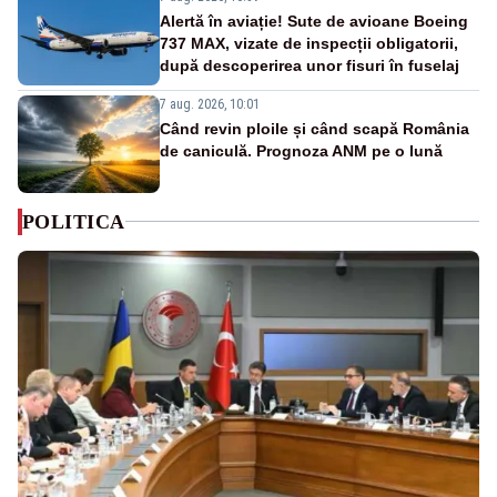
Alertă în aviație! Sute de avioane Boeing
737 MAX, vizate de inspecții obligatorii,
după descoperirea unor fisuri în fuselaj
7 aug. 2026, 10:01
Când revin ploile și când scapă România
de caniculă. Prognoza ANM pe o lună
POLITICA