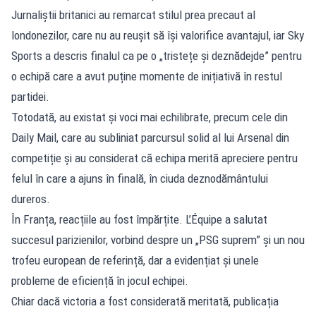
Jurnaliștii britanici au remarcat stilul prea precaut al
londonezilor, care nu au reușit să își valorifice avantajul, iar Sky
Sports a descris finalul ca pe o „tristețe și deznădejde” pentru
o echipă care a avut puține momente de inițiativă în restul
partidei.
Totodată, au existat și voci mai echilibrate, precum cele din
Daily Mail, care au subliniat parcursul solid al lui Arsenal din
competiție și au considerat că echipa merită apreciere pentru
felul în care a ajuns în finală, în ciuda deznodământului
dureros.
În Franța, reacțiile au fost împărțite. L’Équipe a salutat
succesul parizienilor, vorbind despre un „PSG suprem” și un nou
trofeu european de referință, dar a evidențiat și unele
probleme de eficiență în jocul echipei.
Chiar dacă victoria a fost considerată meritată, publicația