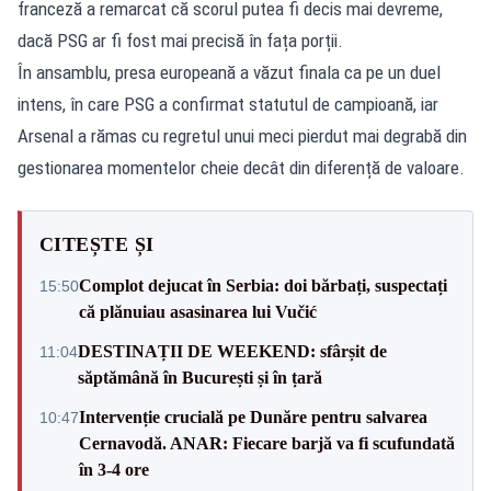
franceză a remarcat că scorul putea fi decis mai devreme,
dacă PSG ar fi fost mai precisă în fața porții.
În ansamblu, presa europeană a văzut finala ca pe un duel
intens, în care PSG a confirmat statutul de campioană, iar
Arsenal a rămas cu regretul unui meci pierdut mai degrabă din
gestionarea momentelor cheie decât din diferență de valoare.
CITEȘTE ȘI
Complot dejucat în Serbia: doi bărbați, suspectați
15:50
că plănuiau asasinarea lui Vučić
DESTINAȚII DE WEEKEND: sfârșit de
11:04
săptămână în București și în țară
Intervenție crucială pe Dunăre pentru salvarea
10:47
Cernavodă. ANAR: Fiecare barjă va fi scufundată
în 3-4 ore