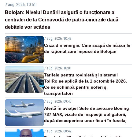
7 aug. 2026, 10:51
Bolojan: Nivelul Dunării asigură o funcționare a
centralei de la Cernavodă de patru-cinci zile dacă
debitele vor scădea
7 aug. 2026, 10:43
Criza din energie. Cine scapă de măsurile
de raționalizare impuse de Bolojan
7 aug. 2026, 10:01
Tarifele pentru rovinietă și sistemul
TollRo se aplică de la 1 octombrie 2026.
Ce se schimbă pentru șoferi și
transportatori
7 aug. 2026, 09:45
Alertă în aviație! Sute de avioane Boeing
737 MAX, vizate de inspecții obligatorii,
după descoperirea unor fisuri în fuselaj
7 aug. 2026, 08:42