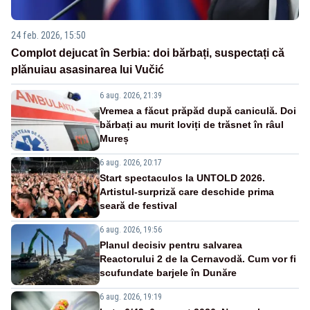
24 feb. 2026, 15:50
Complot dejucat în Serbia: doi bărbați, suspectați că
plănuiau asasinarea lui Vučić
6 aug. 2026, 21:39
Vremea a făcut prăpăd după caniculă. Doi
bărbați au murit loviți de trăsnet în râul
Mureș
6 aug. 2026, 20:17
Start spectaculos la UNTOLD 2026.
Artistul-surpriză care deschide prima
seară de festival
6 aug. 2026, 19:56
Planul decisiv pentru salvarea
Reactorului 2 de la Cernavodă. Cum vor fi
scufundate barjele în Dunăre
6 aug. 2026, 19:19