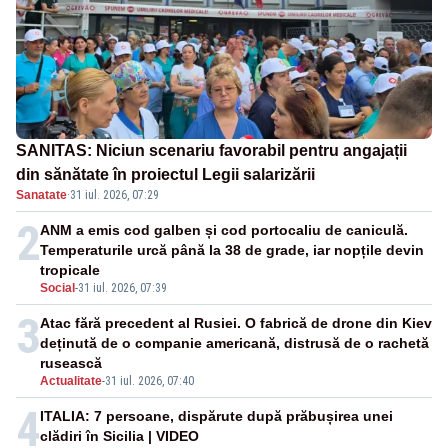
SANITAS: Niciun scenariu favorabil pentru angajații
din sănătate în proiectul Legii salarizării
Sanatate
·
31 iul. 2026, 07:29
2
ANM a emis cod galben și cod portocaliu de caniculă.
Temperaturile urcă până la 38 de grade, iar nopțile devin
tropicale
Social
-
31 iul. 2026, 07:39
3
Atac fără precedent al Rusiei. O fabrică de drone din Kiev
deținută de o companie americană, distrusă de o rachetă
rusească
Actualitate
-
31 iul. 2026, 07:40
4
ITALIA: 7 persoane, dispărute după prăbușirea unei
clădiri în Sicilia | VIDEO