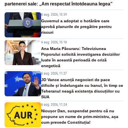
partenerei sale: „Am respectat întotdeauna legea”
6 aug. 2026, 15:39
Guvernul a adoptat o hotărâre care
aprobă planurile de pregătire pentru
riscuri
6 aug. 2026, 15:18
Ana Maria Păcuraru: Televiziunea
Poporului solicită investigarea deciziilor
luate în această perioadă de criză
enegetică
6 aug. 2026, 11:27
JD Vance anunță negocieri de pace
dificile și îndelungate cu Iranul, în timp ce
Teheranul neagă existența discuțiilor cu
SUA
6 aug. 2026, 11:24
Nicușor Dan, suspendat pentru că nu
propune un nume de prim-ministru, așa
cum prevede Constituția!