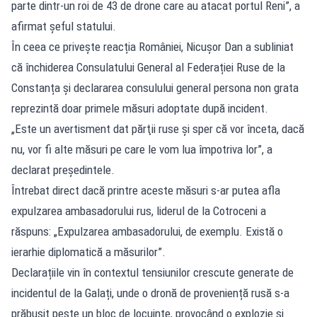
parte dintr-un roi de 43 de drone care au atacat portul Reni”, a
afirmat șeful statului.
În ceea ce privește reacția României, Nicușor Dan a subliniat
că închiderea Consulatului General al Federației Ruse de la
Constanța și declararea consulului general persona non grata
reprezintă doar primele măsuri adoptate după incident.
„Este un avertisment dat părţii ruse şi sper că vor înceta, dacă
nu, vor fi alte măsuri pe care le vom lua împotriva lor”, a
declarat președintele.
Întrebat direct dacă printre aceste măsuri s-ar putea afla
expulzarea ambasadorului rus, liderul de la Cotroceni a
răspuns: „Expulzarea ambasadorului, de exemplu. Există o
ierarhie diplomatică a măsurilor”.
Declarațiile vin în contextul tensiunilor crescute generate de
incidentul de la Galați, unde o dronă de proveniență rusă s-a
prăbușit peste un bloc de locuințe, provocând o explozie și