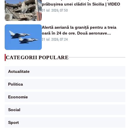
prăbușirea unei clădiri în Sicilia | VIDEO
31 iul. 2026, 07:50
Alertă aeriană la graniță pentru a treia
oară în 24 de ore. Două aeronave
Eurofighter britanice au fost ridicate de la
31 iul. 2026, 07:24
sol
CATEGORII POPULARE
Actualitate
Politica
Economie
Social
Sport