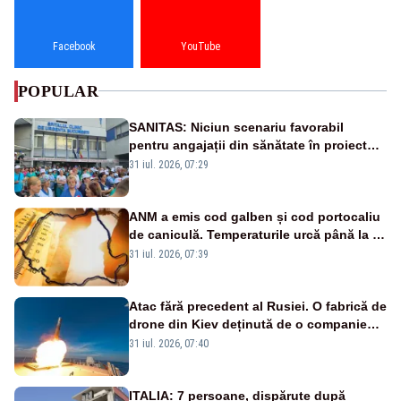
Facebook
YouTube
POPULAR
SANITAS: Niciun scenariu favorabil
pentru angajații din sănătate în proiectul
Legii salarizării
31 iul. 2026, 07:29
ANM a emis cod galben și cod portocaliu
de caniculă. Temperaturile urcă până la 38
de grade, iar nopțile devin tropicale
31 iul. 2026, 07:39
Atac fără precedent al Rusiei. O fabrică de
drone din Kiev deținută de o companie
americană, distrusă de o rachetă
31 iul. 2026, 07:40
rusească
ITALIA: 7 persoane, dispărute după