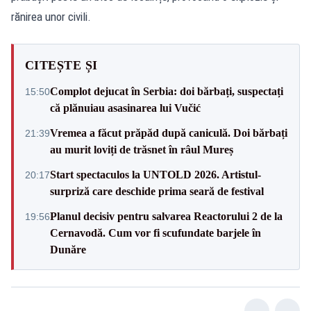
rănirea unor civili.
CITEȘTE ȘI
Complot dejucat în Serbia: doi bărbați, suspectați
15:50
că plănuiau asasinarea lui Vučić
Vremea a făcut prăpăd după caniculă. Doi bărbați
21:39
au murit loviți de trăsnet în râul Mureș
Start spectaculos la UNTOLD 2026. Artistul-
20:17
surpriză care deschide prima seară de festival
Planul decisiv pentru salvarea Reactorului 2 de la
19:56
Cernavodă. Cum vor fi scufundate barjele în
Dunăre