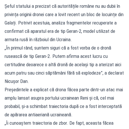
Șeful statului a precizat că autoritățile române nu au dubii în
privința originii dronei care a lovit recent un bloc de locuințe din
Galați. Potrivit acestuia, analiza fragmentelor recuperate a
confirmat că aparatul era de tip Geran-2, model utilizat de
armata rusă în războiul din Ucraina.
„În primul rând, suntem siguri că a fost vorba de o dronă
rusească de tip Geran-2. Putem afirma acest lucru cu
certitudine deoarece o altă dronă de acelaşi tip a aterizat aici
acum patru sau cinci săptămâni fără să explodeze”, a declarat
Nicușor Dan.
Președintele a explicat că drona făcea parte dintr-un atac mai
amplu lansat asupra portului ucrainean Reni și că, cel mai
probabil, și-a schimbat traiectoria după ce a fost interceptată
de apărarea antiaeriană ucraineană.
„Îi cunoaştem traiectoria de zbor. De fapt, aceasta făcea