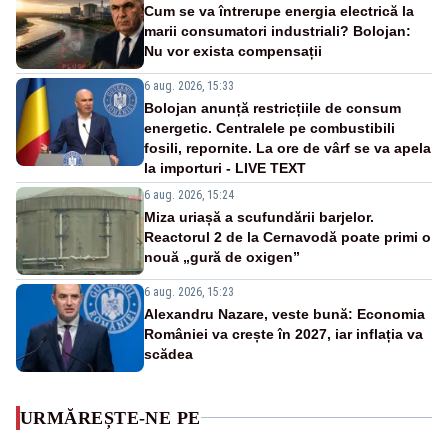
Cum se va întrerupe energia electrică la
marii consumatori industriali? Bolojan:
Nu vor exista compensații
6 aug. 2026, 15:33
Bolojan anunță restricțiile de consum
energetic. Centralele pe combustibili
fosili, repornite. La ore de vârf se va apela
la importuri - LIVE TEXT
6 aug. 2026, 15:24
Miza uriașă a scufundării barjelor.
Reactorul 2 de la Cernavodă poate primi o
nouă „gură de oxigen”
6 aug. 2026, 15:23
Alexandru Nazare, veste bună: Economia
României va crește în 2027, iar inflația va
scădea
URMĂREȘTE-NE PE