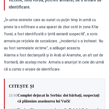
identificare.
„În urma sirenelor care au sunat cu puţin timp în urmă cu
privire la o infiltrare a unui aparat de zbor ostil în zona Kfar
Yuval, a fost identificată o ţintă aeriană suspectă”, a scris
armata pe reţelele de socializare. „Incidentul s-a încheiat. Nu
au fost semnalate victime”, a adăugat aceasta.
Alarma a fost declanşată şi în Arab al-Aramshe, un alt sat de
frontieră, din acelaşi motiv. Armata a anunţat în cele din urmă
că a comis o eroare de identificare.
CITEȘTE ȘI
Complot dejucat în Serbia: doi bărbați, suspectați
15:50
că plănuiau asasinarea lui Vučić