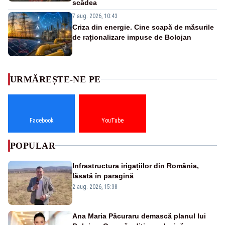
scădea
7 aug. 2026, 10:43
Criza din energie. Cine scapă de măsurile
de raționalizare impuse de Bolojan
URMĂREȘTE-NE PE
Facebook
YouTube
POPULAR
Infrastructura irigațiilor din România,
lăsată în paragină
2 aug. 2026, 15:38
Ana Maria Păcuraru demască planul lui