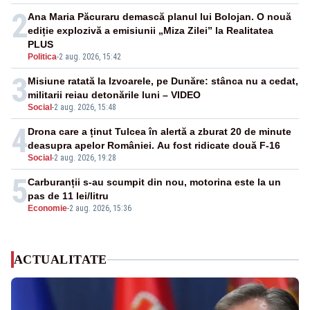
2
Ana Maria Păcuraru demască planul lui Bolojan. O nouă
ediție explozivă a emisiunii „Miza Zilei” la Realitatea
PLUS
Politica
-
2 aug. 2026, 15:42
3
Misiune ratată la Izvoarele, pe Dunăre: stânca nu a cedat,
militarii reiau detonările luni – VIDEO
Social
-
2 aug. 2026, 15:48
4
Drona care a ținut Tulcea în alertă a zburat 20 de minute
deasupra apelor României. Au fost ridicate două F-16
Social
-
2 aug. 2026, 19:28
5
Carburanții s-au scumpit din nou, motorina este la un
pas de 11 lei/litru
Economie
-
2 aug. 2026, 15:36
ACTUALITATE