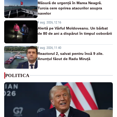
Măsură de urgență în Marea Neagră.
Turcia cere oprirea atacurilor asupra
navelor
9 aug. 2026, 12:16
Alertă pe Vârful Moldoveanu. Un bărbat
de 80 de ani a dispărut în timpul coborârii
9 aug. 2026, 11:40
Reactorul 2, salvat pentru încă 9 zile.
Anunțul făcut de Radu Miruță
POLITICA