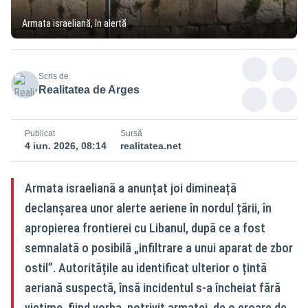
Armata israeliană, în alertă
Scris de
Realitatea de Arges
Publicat
Sursă
4 iun. 2026, 08:14
realitatea.net
Armata israeliană a anunțat joi dimineață
declanșarea unor alerte aeriene în nordul țării, în
apropierea frontierei cu Libanul, după ce a fost
semnalată o posibilă „infiltrare a unui aparat de zbor
ostil”. Autoritățile au identificat ulterior o țintă
aeriană suspectă, însă incidentul s-a încheiat fără
victime, fiind vorba, potrivit armatei, de o eroare de