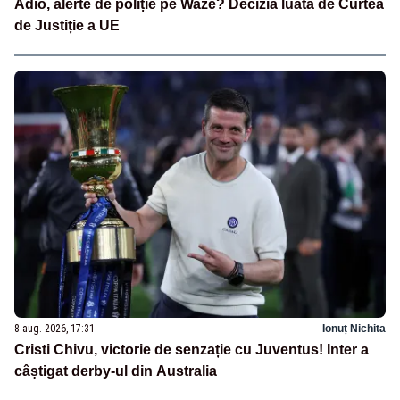
Adio, alerte de poliție pe Waze? Decizia luată de Curtea
de Justiție a UE
8 aug. 2026, 17:31
Ionuț Nichita
Cristi Chivu, victorie de senzație cu Juventus! Inter a
câștigat derby-ul din Australia