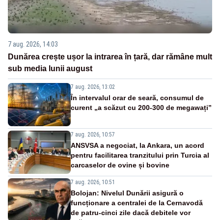
7 aug. 2026, 14:03
Dunărea crește ușor la intrarea în țară, dar rămâne mult
sub media lunii august
7 aug. 2026, 13:02
În intervalul orar de seară, consumul de
curent „a scăzut cu 200-300 de megawați”
7 aug. 2026, 10:57
ANSVSA a negociat, la Ankara, un acord
pentru facilitarea tranzitului prin Turcia al
carcaselor de ovine și bovine
7 aug. 2026, 10:51
Bolojan: Nivelul Dunării asigură o
funcționare a centralei de la Cernavodă
de patru-cinci zile dacă debitele vor