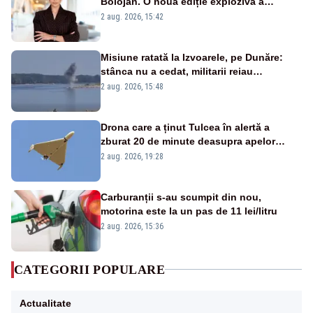
Bolojan. O nouă ediție explozivă a
emisiunii „Miza Zilei” la Realitatea PLUS
2 aug. 2026, 15:42
Misiune ratată la Izvoarele, pe Dunăre:
stânca nu a cedat, militarii reiau
detonările luni – VIDEO
2 aug. 2026, 15:48
Drona care a ținut Tulcea în alertă a
zburat 20 de minute deasupra apelor
României. Au fost ridicate două F-16
2 aug. 2026, 19:28
Carburanții s-au scumpit din nou,
motorina este la un pas de 11 lei/litru
2 aug. 2026, 15:36
CATEGORII POPULARE
Actualitate