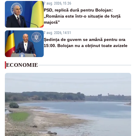
7 aug. 2026, 15:26
PSD, replică dură pentru Bolojan:
„România este într-o situație de forță
majoră”
7 aug. 2026, 14:51
Ședința de guvern se amână pentru ora
15:00. Bolojan nu a obținut toate avizele
ECONOMIE