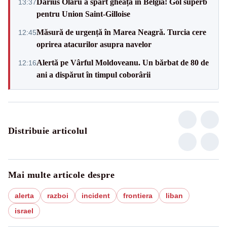
Darius Olaru a spart gheața în Belgia! Gol superb
13:37
pentru Union Saint-Gilloise
Măsură de urgență în Marea Neagră. Turcia cere
12:45
oprirea atacurilor asupra navelor
Alertă pe Vârful Moldoveanu. Un bărbat de 80 de
12:16
ani a dispărut în timpul coborârii
Distribuie articolul
Mai multe articole despre
alerta
razboi
incident
frontiera
liban
israel