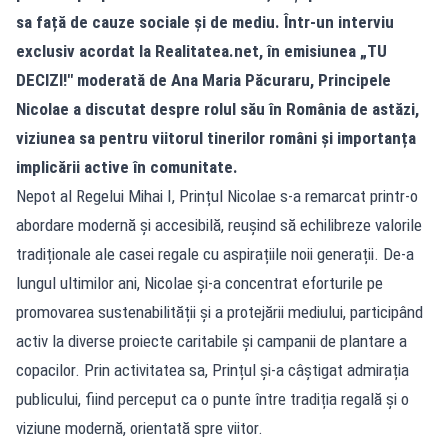
sa față de cauze sociale și de mediu. Într-un interviu
exclusiv acordat la Realitatea.net, în emisiunea „TU
DECIZI!" moderată de Ana Maria Păcuraru, Principele
Nicolae a discutat despre rolul său în România de astăzi,
viziunea sa pentru viitorul tinerilor români și importanța
implicării active în comunitate.
Nepot al Regelui Mihai I, Prințul Nicolae s-a remarcat printr-o
abordare modernă și accesibilă, reușind să echilibreze valorile
tradiționale ale casei regale cu aspirațiile noii generații. De-a
lungul ultimilor ani, Nicolae și-a concentrat eforturile pe
promovarea sustenabilității și a protejării mediului, participând
activ la diverse proiecte caritabile și campanii de plantare a
copacilor. Prin activitatea sa, Prințul și-a câștigat admirația
publicului, fiind perceput ca o punte între tradiția regală și o
viziune modernă, orientată spre viitor.