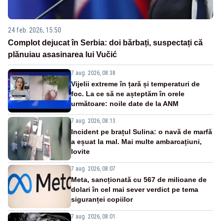
24 feb. 2026, 15:50
Complot dejucat în Serbia: doi bărbați, suspectați că
plănuiau asasinarea lui Vučić
7 aug. 2026, 08:38
Vijelii extreme în țară și temperaturi de
foc. La ce să ne așteptăm în orele
următoare: noile date de la ANM
7 aug. 2026, 08:13
Incident pe brațul Sulina: o navă de marfă
a eșuat la mal. Mai multe ambarcațiuni,
lovite
7 aug. 2026, 08:07
Meta, sancționată cu 567 de milioane de
dolari în cel mai sever verdict pe tema
siguranței copiilor
7 aug. 2026, 08:01