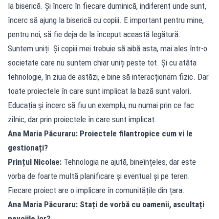
la biserică. Și încerc în fiecare duminică, indiferent unde sunt,
încerc să ajung la biserică cu copiii. E important pentru mine,
pentru noi, să fie deja de la început această legătură.
Suntem uniți. Și copiii mei trebuie să aibă asta, mai ales într-o
societate care nu suntem chiar uniți peste tot. Și cu atâta
tehnologie, în ziua de astăzi, e bine să interacționam fizic. Dar
toate proiectele în care sunt implicat la bază sunt valori.
Educația și încerc să fiu un exemplu, nu numai prin ce fac
zilnic, dar prin proiectele în care sunt implicat.
Ana Maria Păcuraru: Proiectele filantropice cum vi le
gestionați?
Prințul Nicolae:
Tehnologia ne ajută, bineînțeles, dar este
vorba de foarte multă planificare și eventual și pe teren.
Fiecare proiect are o implicare în comunitățile din țara.
Ana Maria Păcuraru: Stați de vorbă cu oamenii, ascultați
nevoiile lor?