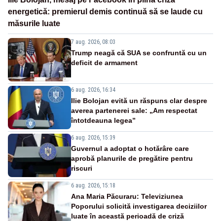
energetică: premierul demis continuă să se laude cu
măsurile luate
7 aug. 2026, 08:03
Trump neagă că SUA se confruntă cu un
deficit de armament
6 aug. 2026, 16:34
Ilie Bolojan evită un răspuns clar despre
averea partenerei sale: „Am respectat
întotdeauna legea”
6 aug. 2026, 15:39
Guvernul a adoptat o hotărâre care
aprobă planurile de pregătire pentru
riscuri
6 aug. 2026, 15:18
Ana Maria Păcuraru: Televiziunea
Poporului solicită investigarea deciziilor
luate în această perioadă de criză