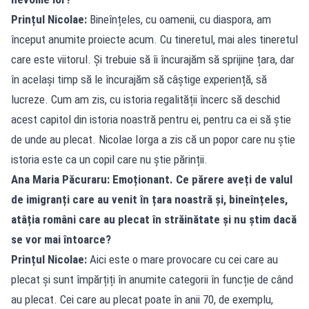
Prințul Nicolae:
Bineînțeles, cu oamenii, cu diaspora, am
început anumite proiecte acum. Cu tineretul, mai ales tineretul
care este viitorul. Și trebuie să îi încurajăm să sprijine țara, dar
în același timp să le încurajăm să câștige experiență, să
lucreze. Cum am zis, cu istoria regalității încerc să deschid
acest capitol din istoria noastră pentru ei, pentru ca ei să știe
de unde au plecat. Nicolae Iorga a zis că un popor care nu știe
istoria este ca un copil care nu știe părinții.
Ana Maria Păcuraru: Emoționant. Ce părere aveți de valul
de imigranți care au venit în țara noastră și, bineînțeles,
atâția români care au plecat în străinătate și nu știm dacă
se vor mai întoarce?
Prințul Nicolae:
Aici este o mare provocare cu cei care au
plecat și sunt împărțiți în anumite categorii în funcție de când
au plecat. Cei care au plecat poate în anii 70, de exemplu,