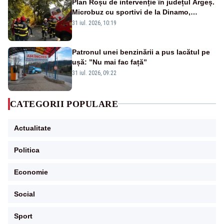
Plan Roșu de intervenție în județul Argeș.
Microbuz cu sportivi de la Dinamo,
implicat într-un accident grav. Un tânăr a
31 iul. 2026, 10:19
murit -FOTO/VIDEO
Patronul unei benzinării a pus lacătul pe
ușă: ”Nu mai fac față”
31 iul. 2026, 09:22
CATEGORII POPULARE
Actualitate
Politica
Economie
Social
Sport