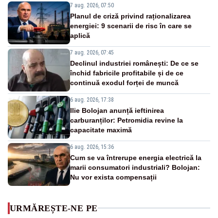
7 aug. 2026, 07:50
Planul de criză privind raționalizarea
energiei: 9 scenarii de risc în care se
aplică
7 aug. 2026, 07:45
Declinul industriei românești: De ce se
închid fabricile profitabile și de ce
continuă exodul forței de muncă
6 aug. 2026, 17:38
Ilie Bolojan anunță ieftinirea
carburanților: Petromidia revine la
capacitate maximă
6 aug. 2026, 15:36
Cum se va întrerupe energia electrică la
marii consumatori industriali? Bolojan:
Nu vor exista compensații
URMĂREȘTE-NE PE