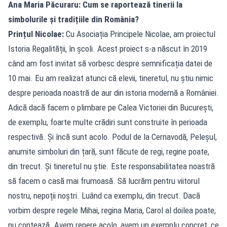
Ana Maria Păcuraru: Cum se raportează tinerii la
simbolurile și tradițiile din România?
Prințul Nicolae:
Cu Asociația Principele Nicolae, am proiectul
Istoria Regalității, în școli. Acest proiect s-a născut în 2019
când am fost invitat să vorbesc despre semnificația datei de
10 mai. Eu am realizat atunci că elevii, tineretul, nu știu nimic
despre perioada noastră de aur din istoria modernă a României.
Adică dacă facem o plimbare pe Calea Victoriei din București,
de exemplu, foarte multe crădiri sunt construite în perioada
respectivă. Și încă sunt acolo. Podul de la Cernavodă, Peleșul,
anumite simboluri din țară, sunt făcute de regi, regine poate,
din trecut. Și tineretul nu știe. Este responsabilitatea noastră
să facem o casă mai frumoasă. Să lucrăm pentru viitorul
nostru, nepoții noștri. Luând ca exemplu, din trecut. Dacă
vorbim despre regele Mihai, regina Maria, Carol al doilea poate,
nu contează. Avem repere acolo, avem un exemplu concret, ce