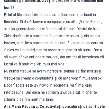
schimbă parlamentul. Aveți încredere într-o Românie mai
bună?
Prințul Nicolae:
Întotdeauna am o încredere mai bună în
România. Și dacă facem o comparație cu alte țări din Europa,
și chiar generalizez, noi stăm destul de bine. Destul de bine.
Chiar dacă este o provocare în societate acum, și din ce am
înțeles, o să fie o provocare de la anul. Eu sper că cel care va
fi ales va lua decizii pentru popor și nu pentru alt lucru. Dar o
să avem câțiva ani, poate mai grei, dar am toată încrederea că
lucrul va fi mult mai ok, mult mai bine.
Nu numai trebuie să avem încredere, trebuie să fim mai uniți,
trebuie să creăm o comunitate și cu asta vom fi mult mai ok.
Dacă fiecare este un individ în societate, va fi mai greu
întotdeauna. Dar dacă ne sprijinim unul pe altul, în diferite
situații, o să fim mult mai bine.
Ana Maria Păcuraru: Ce activități considerați că sunt cele