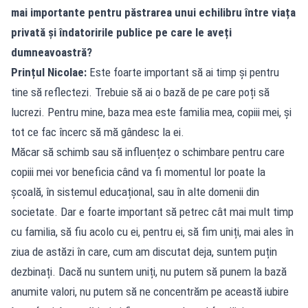
mai importante pentru păstrarea unui echilibru între viața
privată și îndatoririle publice pe care le aveți
dumneavoastră?
Prințul Nicolae:
Este foarte important să ai timp și pentru
tine să reflectezi. Trebuie să ai o bază de pe care poți să
lucrezi. Pentru mine, baza mea este familia mea, copiii mei, și
tot ce fac încerc să mă gândesc la ei.
Măcar să schimb sau să influențez o schimbare pentru care
copiii mei vor beneficia când va fi momentul lor poate la
școală, în sistemul educațional, sau în alte domenii din
societate. Dar e foarte important să petrec cât mai mult timp
cu familia, să fiu acolo cu ei, pentru ei, să fim uniți, mai ales în
ziua de astăzi în care, cum am discutat deja, suntem puțin
dezbinați. Dacă nu suntem uniți, nu putem să punem la bază
anumite valori, nu putem să ne concentrăm pe această iubire