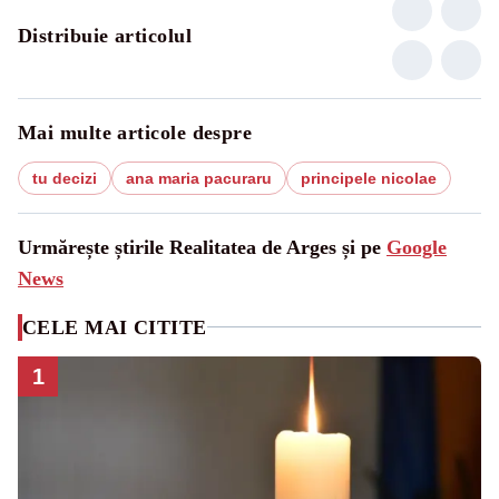
Distribuie articolul
Mai multe articole despre
tu decizi
ana maria pacuraru
principele nicolae
Urmărește știrile Realitatea de Arges și pe
Google
News
CELE MAI CITITE
1