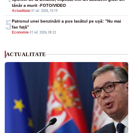
tânăr a murit -FOTO/VIDEO
Actualitate
-
31 iul. 2026, 10:19
5
Patronul unei benzinării a pus lacătul pe ușă: ”Nu mai
fac față”
Economie
-
31 iul. 2026, 09:22
ACTUALITATE