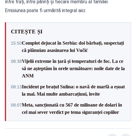
între frați, între părinți și fiecare membru al familiei.
Emisiunea poate fi urmărită integral aici:
CITEȘTE ȘI
Complot dejucat în Serbia: doi bărbați, suspectați
15:50
că plănuiau asasinarea lui Vučić
Vijelii extreme în țară și temperaturi de foc. La ce
08:38
să ne așteptăm în orele următoare: noile date de la
ANM
Incident pe brațul Sulina: o navă de marfă a eșuat
08:13
la mal. Mai multe ambarcațiuni, lovite
Meta, sancționată cu 567 de milioane de dolari în
08:07
cel mai sever verdict pe tema siguranței copiilor