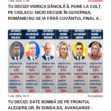
1 oct. 2024, 17:08
Actualitate
TU DECIZI! VIORICA DĂNCILĂ ÎL PUNE LA COLȚ
PE CIOLACU: NICIO DECIZIE ÎN GUVERNUL
ROMÂNIEI NU SE IA FĂRĂ CUVÂNTUL FINAL AL
PREMIERULUI. CUM SĂ IA MEDITAȚII LA
ECONOMIE?
1 oct. 2024, 14:17
Actualitate
TU DECIZI. DATE BOMBĂ DE PE FRONTUL
ALEGERILOR, ÎN SONDAJUL AVANGARDE -