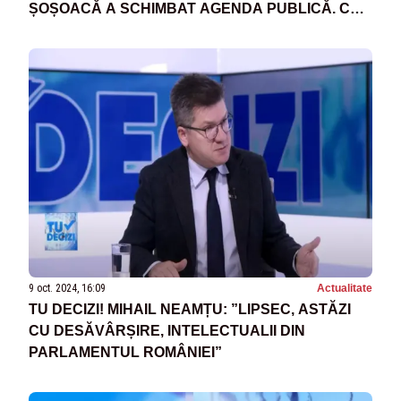
ȘOȘOACĂ A SCHIMBAT AGENDA PUBLICĂ. CE
MOTIVE S-AR PUTEA AFLA ÎN SPATELE EI
9 oct. 2024, 16:09
Actualitate
TU DECIZI! MIHAIL NEAMȚU: ”LIPSEC, ASTĂZI
CU DESĂVÂRȘIRE, INTELECTUALII DIN
PARLAMENTUL ROMÂNIEI”