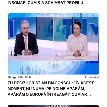
INSOMAR. CUM S-A SCHIMBAT PROFILUL
ALEGĂTORULUI, CINE PREIA PUTEREA?
30 sept. 2024, 18:37
Actualitate
TU DECIZI! CRISTIAN DIACONSCU: ”ÎN ACEST
MOMENT, NU NUMAI PE NOI NE APĂRĂM,
APĂRĂM O EUROPĂ ÎNTREAGĂ!” CUM AR
TREBUI SĂ GESTIONEZE ROMÂNIA RELAȚIILE
CU RUSIA?