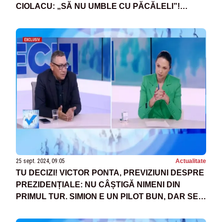
CIOLACU: „SĂ NU UMBLE CU PĂCĂLELI”!
DEZVĂLUIRI DIN CULISELE NEGOCIERILOR
25 sept. 2024, 09:05
Actualitate
TU DECIZI! VICTOR PONTA, PREVIZIUNI DESPRE
PREZIDENȚIALE: NU CÂȘTIGĂ NIMENI DIN
PRIMUL TUR. SIMION E UN PILOT BUN, DAR SE
BATE CU MECANICII. LASCONI SE PRICEPE LA
TOT ȘI NIMIC