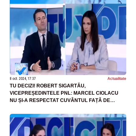
8 oct. 2024, 17:37
Actualitate
TU DECIZI! ROBERT SIGARTĂU,
VICEPREȘEDINTELE PNL: MARCEL CIOLACU
NU ȘI-A RESPECTAT CUVÂNTUL FAȚĂ DE
NICOLAE CIUCĂ, ACEASTĂ ALIANȚĂ NU
TREBUIE SĂ MAI AIBĂ LOC