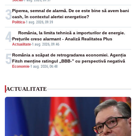
Social
-
1 aug. 2026, 09:37
3
Piperea, semnal de alarmă. De ce este bine să avem bani
cash, în contextul alertei energetice?
Politica
-
1 aug. 2026, 09:39
4
România, la limita tehnică a importurilor de energie.
Prețurile cresc alarmant - Analiză Realitatea Plus
Actualitate
-
1 aug. 2026, 09:46
5
România a scăpat de retrogradarea economiei. Agenția
Fitch menține ratingul „BBB-” cu perspectivă negativă
Economie
-
1 aug. 2026, 06:48
ACTUALITATE