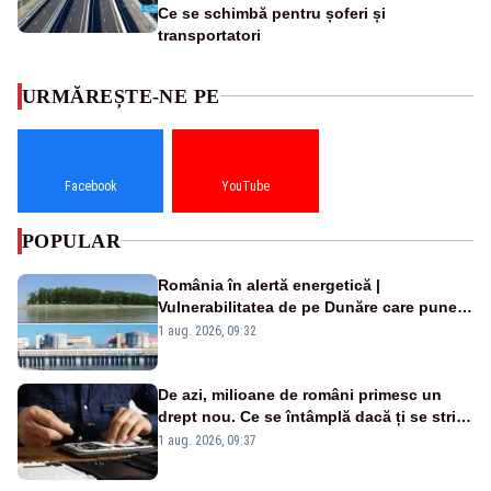
Ce se schimbă pentru șoferi și
transportatori
URMĂREȘTE-NE PE
Facebook
YouTube
POPULAR
România în alertă energetică |
Vulnerabilitatea de pe Dunăre care pune
în pericol Centrala Cernavodă era
1 aug. 2026, 09:32
cunoscută de pe vremea lui Ceaușescu
De azi, milioane de români primesc un
drept nou. Ce se întâmplă dacă ți se strică
un produs
1 aug. 2026, 09:37