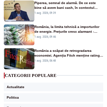
Piperea, semnal de alarmă. De ce este
bine să avem bani cash, în contextul
alertei energetice?
1 aug. 2026, 09:39
România, la limita tehnică a importurilor
de energie. Prețurile cresc alarmant -
Analiză Realitatea Plus
1 aug. 2026, 09:46
România a scăpat de retrogradarea
economiei. Agenția Fitch menține ratingul
„BBB-” cu perspectivă negativă
1 aug. 2026, 06:48
CATEGORII POPULARE
Actualitate
Politica