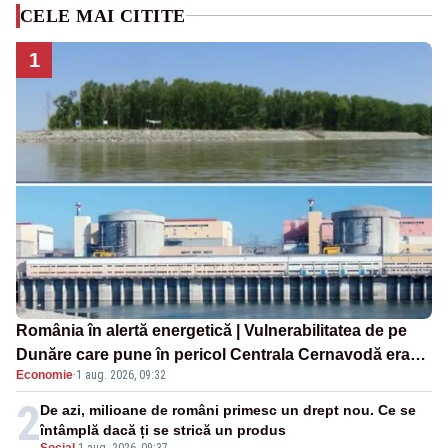
CELE MAI CITITE
1
România în alertă energetică | Vulnerabilitatea de pe
Dunăre care pune în pericol Centrala Cernavodă era
Economie
·
1 aug. 2026, 09:32
cunoscută de pe vremea lui Ceaușescu
2
De azi, milioane de români primesc un drept nou. Ce se
întâmplă dacă ți se strică un produs