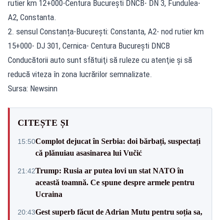
rutier km 12+000-Centura București DNCB- DN 3, Fundulea-
A2, Constanta.
2. sensul Constanța-București: Constanta, A2- nod rutier km
15+000- DJ 301, Cernica- Centura București DNCB
Conducătorii auto sunt sfătuiţi să ruleze cu atenţie şi să
reducă viteza în zona lucrărilor semnalizate.
Sursa: Newsinn
CITEȘTE ȘI
Complot dejucat în Serbia: doi bărbați, suspectați
15:50
că plănuiau asasinarea lui Vučić
Trump: Rusia ar putea lovi un stat NATO în
21:42
această toamnă. Ce spune despre armele pentru
Ucraina
Gest superb făcut de Adrian Mutu pentru soția sa,
20:43