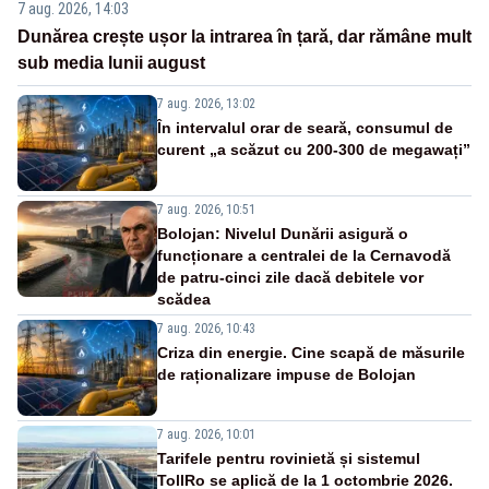
7 aug. 2026, 14:03
Dunărea crește ușor la intrarea în țară, dar rămâne mult
sub media lunii august
7 aug. 2026, 13:02
În intervalul orar de seară, consumul de
curent „a scăzut cu 200-300 de megawați”
7 aug. 2026, 10:51
Bolojan: Nivelul Dunării asigură o
funcționare a centralei de la Cernavodă
de patru-cinci zile dacă debitele vor
scădea
7 aug. 2026, 10:43
Criza din energie. Cine scapă de măsurile
de raționalizare impuse de Bolojan
7 aug. 2026, 10:01
Tarifele pentru rovinietă și sistemul
TollRo se aplică de la 1 octombrie 2026.