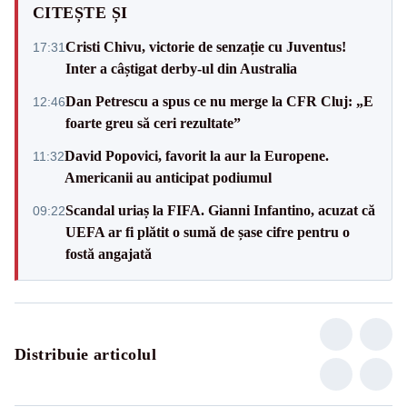
CITEȘTE ȘI
Cristi Chivu, victorie de senzație cu Juventus!
17:31
Inter a câștigat derby-ul din Australia
Dan Petrescu a spus ce nu merge la CFR Cluj: „E
12:46
foarte greu să ceri rezultate”
David Popovici, favorit la aur la Europene.
11:32
Americanii au anticipat podiumul
Scandal uriaș la FIFA. Gianni Infantino, acuzat că
09:22
UEFA ar fi plătit o sumă de șase cifre pentru o
fostă angajată
Distribuie articolul