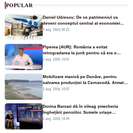
POPULAR
Daniel Udrescu: De ce patrimoniul va
deveni conceptul central al economiei
viitoare?
2 aug. 2026, 09:22
Piperea (AUR): România a evitat
retrogradarea la junk pentru că era o
catastrofă pentru bănci și fondurile de
2 aug. 2026, 10:01
pensii
Mobilizare masivă pe Dunăre, pentru
salvarea producției la Cernavodă. Armata
va detona o stâncă și va devia apa
2 aug. 2026, 10:07
fluviului - IMAGINI AERIENE
Dorina Barcari dă în vileag șmecheria
înghețării pensiilor. Sumele uriașe
pierdute de fiecare român
2 aug. 2026, 10:09