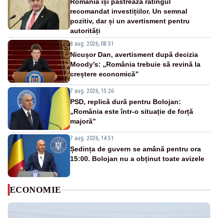
România își păstrează ratingul
recomandat investițiilor. Un semnal
pozitiv, dar și un avertisment pentru
autorități
8 aug. 2026, 08:51
Nicușor Dan, avertisment după decizia
Moody’s: „România trebuie să revină la
creștere economică”
7 aug. 2026, 15:26
PSD, replică dură pentru Bolojan:
„România este într-o situație de forță
majoră”
7 aug. 2026, 14:51
Ședința de guvern se amână pentru ora
15:00. Bolojan nu a obținut toate avizele
ECONOMIE