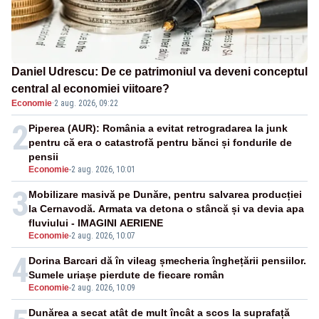
Daniel Udrescu: De ce patrimoniul va deveni conceptul
central al economiei viitoare?
Economie
·
2 aug. 2026, 09:22
2
Piperea (AUR): România a evitat retrogradarea la junk
pentru că era o catastrofă pentru bănci și fondurile de
pensii
Economie
-
2 aug. 2026, 10:01
3
Mobilizare masivă pe Dunăre, pentru salvarea producției
la Cernavodă. Armata va detona o stâncă și va devia apa
fluviului - IMAGINI AERIENE
Economie
-
2 aug. 2026, 10:07
4
Dorina Barcari dă în vileag șmecheria înghețării pensiilor.
Sumele uriașe pierdute de fiecare român
Economie
-
2 aug. 2026, 10:09
Dunărea a secat atât de mult încât a scos la suprafață