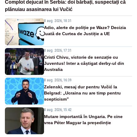
Complot dejucat în Serbia: doi bărbați, suspectați că
plănuiau asasinarea lui Vučić
8 aug. 2026, 18:31
Adio, alerte de poliție pe Waze? Decizia
luată de Curtea de Justiție a UE
8 aug. 2026, 17:31
Cristi Chivu, victorie de senzație cu
Juventus! Inter a câștigat derby-ul din
Australia
8 aug. 2026, 16:39
Zelenski, mesaj dur pentru Vučić la
Belgrad: „Ucraina nu are timp pentru
scepticism”
8 aug. 2026, 15:42
Mutare importantă în Ungaria. Pe cine
vrea Péter Magyar la președinție