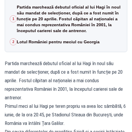
Partida marchează debutul oficial al lui Hagi în noul
său mandat de selecționer, după ce a fost numit în
funcție pe 20 aprilie. Fostul căpitan al naționalei a
1
mai condus reprezentativa României în 2001, la
începutul carierei sale de antrenor.
Lotul României pentru meciul cu Georgia
2
Partida marchează debutul oficial al lui Hagi în noul său
mandat de selecționer, după ce a fost numit în funcție pe 20
aprilie. Fostul căpitan al naționalei a mai condus
reprezentativa României în 2001, la începutul carierei sale de
antrenor.
Primul meci al lui Hagi pe teren propriu va avea loc sâmbătă, 6
iunie, de la ora 20:45, pe Stadionul Steaua din București, unde
România va întâlni Țara Galilor.
Din cauza diferențelor de pregătire fizică și a sosirii întârziate