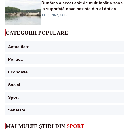
Dunărea a secat atât de mult încât a scos
la suprafață nave naziste din al doilea
război mondial
1 aug. 2026, 23:10
CATEGORII POPULARE
Actualitate
Politica
Economie
Social
Sport
Sanatate
MAI MULTE ȘTIRI DIN
SPORT