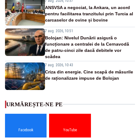
7 aug. 2026, 10:57
ANSVSA a negociat, la Ankara, un acord
pentru facilitarea tranzitului prin Turcia al
carcaselor de ovine și bovine
7 aug. 2026, 10:51
Bolojan: Nivelul Dunării asigură o
funcționare a centralei de la Cernavodă
de patru-cinci zile dacă debitele vor
scădea
7 aug. 2026, 10:43
Criza din energie. Cine scapă de măsurile
de raționalizare impuse de Bolojan
URMĂREȘTE-NE PE
Facebook
YouTube