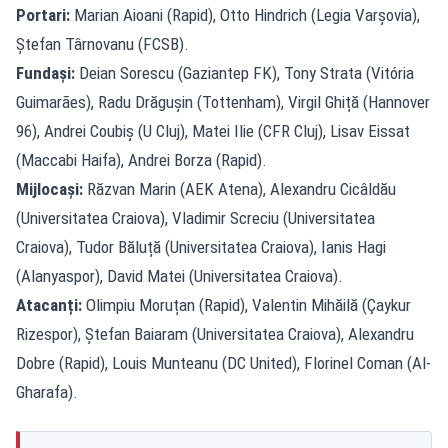
Portari:
Marian Aioani (Rapid), Otto Hindrich (Legia Varșovia),
Ștefan Târnovanu (FCSB).
Fundași:
Deian Sorescu (Gaziantep FK), Tony Strata (Vitória
Guimarães), Radu Drăgușin (Tottenham), Virgil Ghiță (Hannover
96), Andrei Coubiș (U Cluj), Matei Ilie (CFR Cluj), Lisav Eissat
(Maccabi Haifa), Andrei Borza (Rapid).
Mijlocași:
Răzvan Marin (AEK Atena), Alexandru Cicâldău
(Universitatea Craiova), Vladimir Screciu (Universitatea
Craiova), Tudor Băluță (Universitatea Craiova), Ianis Hagi
(Alanyaspor), David Matei (Universitatea Craiova).
Atacanți:
Olimpiu Moruțan (Rapid), Valentin Mihăilă (Çaykur
Rizespor), Ștefan Baiaram (Universitatea Craiova), Alexandru
Dobre (Rapid), Louis Munteanu (DC United), Florinel Coman (Al-
Gharafa).