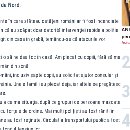
 de Nord.
cuințe în care stăteau cetățeni români ar fi fost incendiate
un că au scăpat doar datorită intervenției rapide a poliției
ANP
pen
ugit din case în grabă, temându-se că atacurile vor
Actua
nor
 o să ne dea foc în casă. Am plecat cu copiii, fără să mai
omân din zonă.
mâni, inclusiv șapte copii, au solicitat ajutor consular și
mânia. Unele familii au plecat deja, iar altele se pregătesc
re.
tru a calma situația, după ce grupuri de persoane mascate
u forțele de ordine. Mai mulți polițiști au fost răniți în
ane au fost reținute. Circulația transportului public a fost
e fondul tensiunilor.