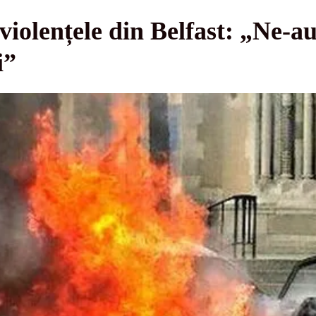
violențele din Belfast: „Ne-au
i”