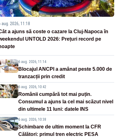
6 aug. 2026, 11:18
Cât a ajuns să coste o cazare la Cluj-Napoca în
weekendul UNTOLD 2026: Prețuri record pe
noapte
6 aug. 2026, 11:14
Blocajul ANCPI a amânat peste 5.000 de
tranzacții prin credit
6 aug. 2026, 10:42
Românii cumpără tot mai puțin.
Consumul a ajuns la cel mai scăzut nivel
din ultimele 11 luni: datele INS
6 aug. 2026, 10:38
Schimbare de ultim moment la CFR
Călători: primul tren electric PESA