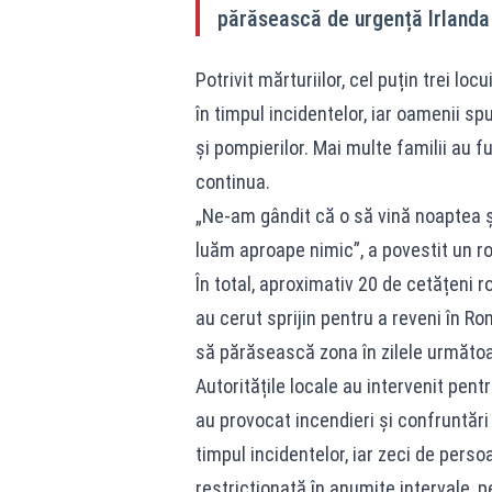
părăsească de urgență Irlanda
Potrivit mărturiilor, cel puțin trei lo
în timpul incidentelor, iar oamenii sp
și pompierilor. Mai multe familii au f
continua.
„Ne-am gândit că o să vină noaptea și
luăm aproape nimic”, a povestit un r
În total, aproximativ 20 de cetățeni ro
au cerut sprijin pentru a reveni în Ro
să părăsească zona în zilele următoa
Autoritățile locale au intervenit pen
au provocat incendieri și confruntări c
timpul incidentelor, iar zeci de perso
restricționată în anumite intervale, p