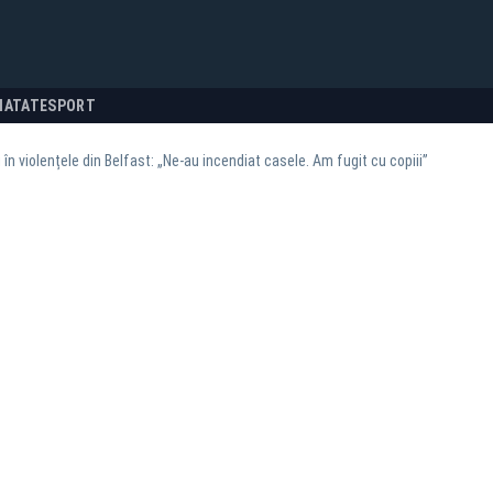
NATATE
SPORT
 în violențele din Belfast: „Ne-au incendiat casele. Am fugit cu copiii”