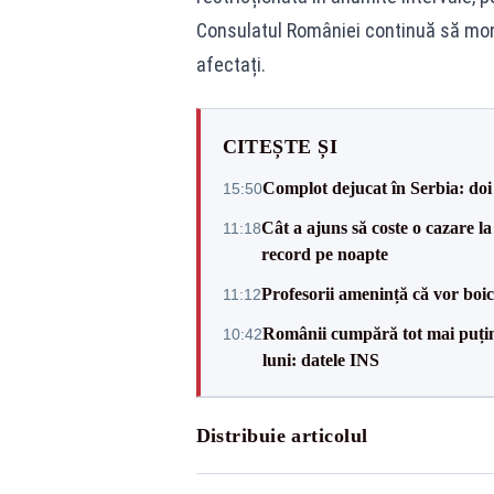
Consulatul României continuă să moni
afectați.
CITEȘTE ȘI
Complot dejucat în Serbia: doi 
15:50
Cât a ajuns să coste o cazare
11:18
record pe noapte
Profesorii amenință că vor boic
11:12
Românii cumpără tot mai puțin.
10:42
luni: datele INS
Distribuie articolul