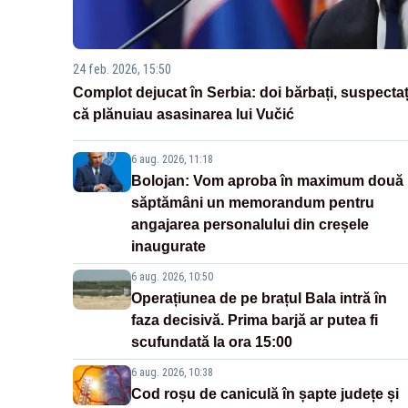
24 feb. 2026, 15:50
Complot dejucat în Serbia: doi bărbați, suspectaț
că plănuiau asasinarea lui Vučić
6 aug. 2026, 11:18
Bolojan: Vom aproba în maximum două
săptămâni un memorandum pentru
angajarea personalului din creșele
inaugurate
6 aug. 2026, 10:50
Operațiunea de pe brațul Bala intră în
faza decisivă. Prima barjă ar putea fi
scufundată la ora 15:00
6 aug. 2026, 10:38
Cod roșu de caniculă în șapte județe și