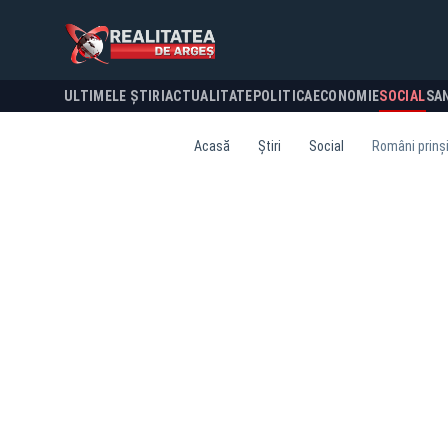
ULTIMELE ȘTIRI
ACTUALITATE
POLITICA
ECONOMIE
SOCIAL
SA
Acasă
Știri
Social
Români prinși