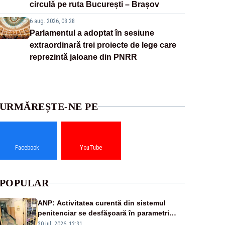
circulă pe ruta București – Brașov
6 aug. 2026, 08:28
Parlamentul a adoptat în sesiune
extraordinară trei proiecte de lege care
reprezintă jaloane din PNRR
URMĂREȘTE-NE PE
Facebook
YouTube
POPULAR
ANP: Activitatea curentă din sistemul
penitenciar se desfăşoară în parametri
normali
30 iul. 2026, 12:31