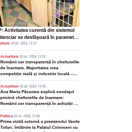
: Activitatea curentă din sistemul
itenciar se desfăşoară în parametri
litate
·
30 iul. 2026, 12:31
mali
2
Actualitate
-
30 iul. 2026, 12:53
Românii cer transparență în cheltuielile
de înarmare. Majoritatea vrea
competiție reală și industrie locală –
SONDAJ
3
Actualitate
-
30 iul. 2026, 13:06
Ana Maria Păcuraru explică sondajul
privind cheltuielile de înarmare:
Românii cer transparență în achiziții și
un echilibru între partenerii externi
4
Politica
-
30 iul. 2026, 13:06
Prima vizită externă a premierului Vasile
Tofan: întâlnire la Palatul Cotroceni cu