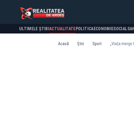
ULTIMELE ȘTIRI
ACTUALITATE
POLITICA
ECONOMIE
SOCIAL
SA
Acasă
Știri
Sport
„Viața merge î