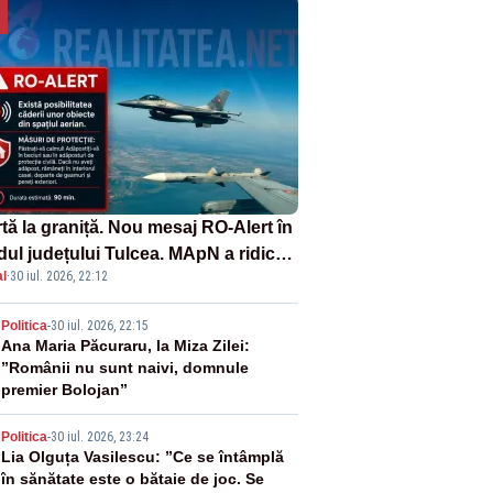
tă la graniță. Nou mesaj RO-Alert în
dul județului Tulcea. MApN a ridicat
l
·
30 iul. 2026, 22:12
la sol două avioane F-16
2
Politica
-
30 iul. 2026, 22:15
Ana Maria Păcuraru, la Miza Zilei:
”Românii nu sunt naivi, domnule
premier Bolojan”
3
Politica
-
30 iul. 2026, 23:24
Lia Olguța Vasilescu: ”Ce se întâmplă
în sănătate este o bătaie de joc. Se