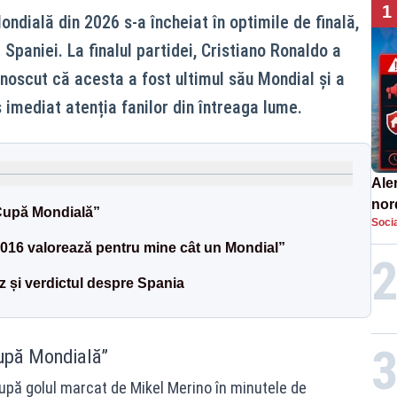
1
ndială din 2026 s-a încheiat în optimile de finală,
 Spaniei. La finalul partidei, Cristiano Ronaldo a
unoscut că acesta a fost ultimul său Mondial și a
 imediat atenția fanilor din întreaga lume.
Aler
nor
Cupă Mondială”
Socia
de 
16 valorează pentru mine cât un Mondial”
 și verdictul despre Spania
Cupă Mondială”
după golul marcat de Mikel Merino în minutele de