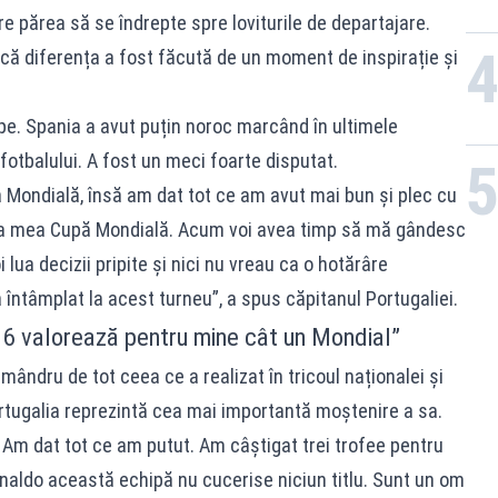
are părea să se îndrepte spre loviturile de departajare.
t că diferența a fost făcută de un moment de inspirație și
ipe. Spania a avut puțin noroc marcând în ultimele
tbalului. A fost un meci foarte disputat.
a Mondială, însă am dat tot ce am avut mai bun și plec cu
ima mea Cupă Mondială. Acum voi avea timp să mă gândesc
i lua decizii pripite și nici nu vreau ca o hotărâre
ntâmplat la acest turneu”, a spus căpitanul Portugaliei.
6 valorează pentru mine cât un Mondial”
mândru de tot ceea ce a realizat în tricoul naționalei și
rtugalia reprezintă cea mai importantă moștenire a sa.
 Am dat tot ce am putut. Am câștigat trei trofee pentru
Ronaldo această echipă nu cucerise niciun titlu. Sunt un om