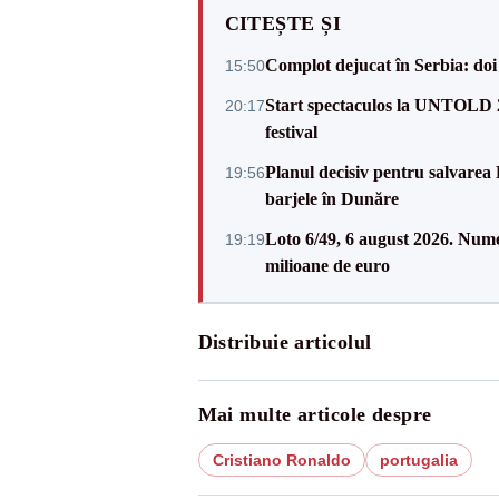
CITEȘTE ȘI
Complot dejucat în Serbia: doi 
15:50
Start spectaculos la UNTOLD 20
20:17
festival
Planul decisiv pentru salvarea
19:56
barjele în Dunăre
Loto 6/49, 6 august 2026. Nume
19:19
milioane de euro
Distribuie articolul
Mai multe articole despre
Cristiano Ronaldo
portugalia