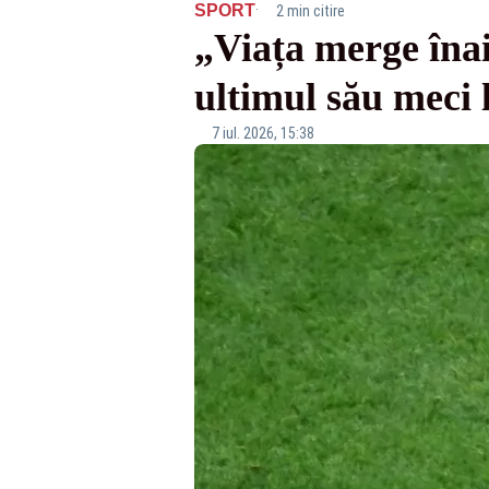
·
SPORT
2 min citire
„Viața merge înai
ultimul său meci
7 iul. 2026, 15:38