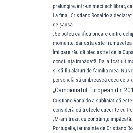
prelungire, într-un meci echilibrat, c
La final, Cristiano Ronaldo a declara
de șansă.
„Se putea califica oricare dintre ech
momente, dar asta este frumusețea fo
Îmi pare rău că plec astfel de la Cup
conștiința împăcată. Da, a fost ult
și să fiu alături de familia mea. Nu vo
personală să umbrească ceea ce s-a î
„Campionatul European din 201
Cristiano Ronaldo a subliniat că este 
consideră că trofeele cucerite cu Po
„M-am trezit cu conștiința împăcată.
Portugalia, iar înainte de Cristiano 