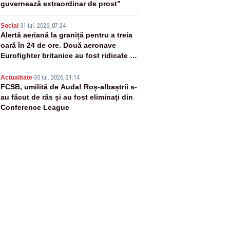
guvernează extraordinar de prost”
4
Social
-
31 iul. 2026, 07:24
Alertă aeriană la graniță pentru a treia
oară în 24 de ore. Două aeronave
Eurofighter britanice au fost ridicate de
la sol
5
Actualitate
-
30 iul. 2026, 21:14
FCSB, umilită de Auda! Roș-albaștrii s-
au făcut de râs și au fost eliminați din
Conference League