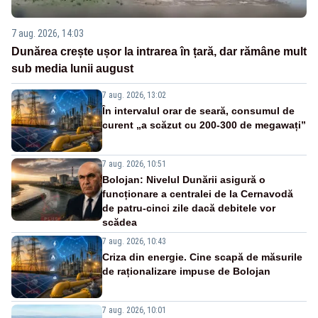
7 aug. 2026, 14:03
Dunărea crește ușor la intrarea în țară, dar rămâne mult
sub media lunii august
7 aug. 2026, 13:02
În intervalul orar de seară, consumul de
curent „a scăzut cu 200-300 de megawați”
7 aug. 2026, 10:51
Bolojan: Nivelul Dunării asigură o
funcționare a centralei de la Cernavodă
de patru-cinci zile dacă debitele vor
scădea
7 aug. 2026, 10:43
Criza din energie. Cine scapă de măsurile
de raționalizare impuse de Bolojan
7 aug. 2026, 10:01