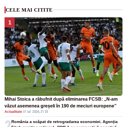
CELE MAI CITITE
1
Mihai Stoica a răbufnit după eliminarea FCSB: „N-am
văzut asemenea greșeli în 190 de meciuri europene”
Actualitate
·
31 iul. 2026, 21:35
2
România a scăpat de retrogradarea economiei. Agenția