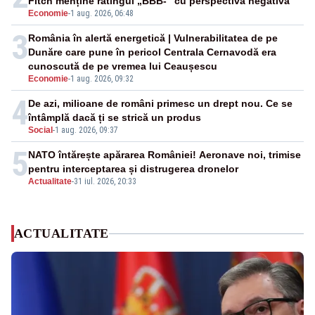
Fitch menține ratingul „BBB-” cu perspectivă negativă
Economie
-
1 aug. 2026, 06:48
3
România în alertă energetică | Vulnerabilitatea de pe
Dunăre care pune în pericol Centrala Cernavodă era
cunoscută de pe vremea lui Ceaușescu
Economie
-
1 aug. 2026, 09:32
4
De azi, milioane de români primesc un drept nou. Ce se
întâmplă dacă ți se strică un produs
Social
-
1 aug. 2026, 09:37
5
NATO întărește apărarea României! Aeronave noi, trimise
pentru interceptarea și distrugerea dronelor
Actualitate
-
31 iul. 2026, 20:33
ACTUALITATE