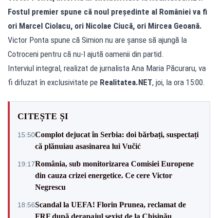
Fostul premier spune că noul președinte al României va fi
ori Marcel Ciolacu, ori Nicolae Ciucă, ori Mircea Geoană.
Victor Ponta spune că Simion nu are șanse să ajungă la
Cotroceni pentru că nu-l ajută oamenii din partid.
Interviul integral, realizat de jurnalista Ana Maria Păcuraru, va
fi difuzat în exclusivitate pe
Realitatea.NET
, joi, la ora 15:00.
CITEȘTE ȘI
Complot dejucat în Serbia: doi bărbați, suspectați
15:50
că plănuiau asasinarea lui Vučić
România, sub monitorizarea Comisiei Europene
19:17
din cauza crizei energetice. Ce cere Victor
Negrescu
Scandal la UEFA! Florin Prunea, reclamat de
18:56
FRF după derapajul sexist de la Chișinău