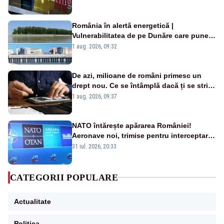
România în alertă energetică |
Vulnerabilitatea de pe Dunăre care pune
în pericol Centrala Cernavodă era
1 aug. 2026, 09:32
cunoscută de pe vremea lui Ceaușescu
De azi, milioane de români primesc un
drept nou. Ce se întâmplă dacă ți se strică
un produs
1 aug. 2026, 09:37
NATO întărește apărarea României!
Aeronave noi, trimise pentru interceptarea
și distrugerea dronelor
31 iul. 2026, 20:33
CATEGORII POPULARE
Actualitate
Politica