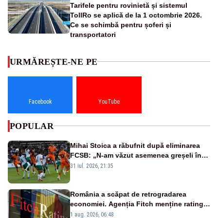
Tarifele pentru rovinietă și sistemul
TollRo se aplică de la 1 octombrie 2026.
Ce se schimbă pentru șoferi și
transportatori
URMĂREȘTE-NE PE
Facebook
YouTube
POPULAR
Mihai Stoica a răbufnit după eliminarea
FCSB: „N-am văzut asemenea greșeli în
190 de meciuri europene”
31 iul. 2026, 21:35
România a scăpat de retrogradarea
economiei. Agenția Fitch menține ratingul
„BBB-” cu perspectivă negativă
1 aug. 2026, 06:48