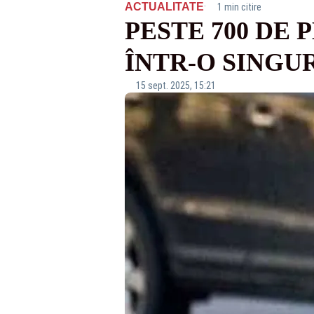
·
ACTUALITATE
1 min citire
PESTE 700 DE
ÎNTR-O SINGUR
15 sept. 2025, 15:21