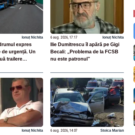
Ionuț Nichita
6 aug. 2026, 17:17
Ionuț Nichita
drumul expres
Ilie Dumitrescu îl apără pe Gigi
e de urgență. Un
Becali: „Problema de la FCSB
uă trailere
nu este patronul”
 mașini
Ionuț Nichita
6 aug. 2026, 14:07
Stoica Marian