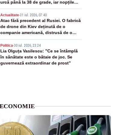
urcă până la 38 de grade, iar nopțile
devin tropicale
4
Actualitate
-
31 iul. 2026, 07:40
Atac fără precedent al Rusiei. O fabrică
de drone din Kiev deținută de o
companie americană, distrusă de o
rachetă rusească
5
Politica
-
30 iul. 2026, 23:24
Lia Olguța Vasilescu: ”Ce se întâmplă
în sănătate este o bătaie de joc. Se
guvernează extraordinar de prost”
ECONOMIE