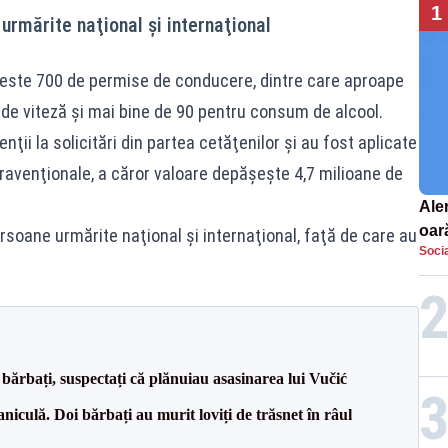
1
urmărite naţional şi internaţional
ă peste 700 de permise de conducere, dintre care aproape
 de viteză şi mai bine de 90 pentru consum de alcool.
enţii la solicitări din partea cetăţenilor şi au fost aplicate
ravenţionale, a căror valoare depăşeşte 4,7 milioane de
Aler
oar
soane urmărite naţional şi internaţional, faţă de care au
Socia
Euro
la s
bărbați, suspectați că plănuiau asasinarea lui Vučić
culă. Doi bărbați au murit loviți de trăsnet în râul