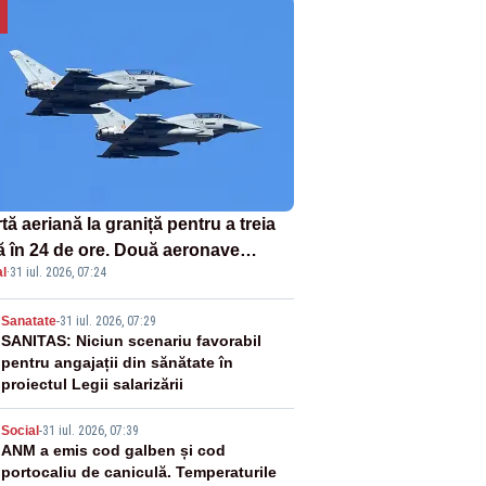
tă aeriană la graniță pentru a treia
ă în 24 de ore. Două aeronave
l
·
31 iul. 2026, 07:24
fighter britanice au fost ridicate de
ol
2
Sanatate
-
31 iul. 2026, 07:29
SANITAS: Niciun scenariu favorabil
pentru angajații din sănătate în
proiectul Legii salarizării
3
Social
-
31 iul. 2026, 07:39
ANM a emis cod galben și cod
portocaliu de caniculă. Temperaturile