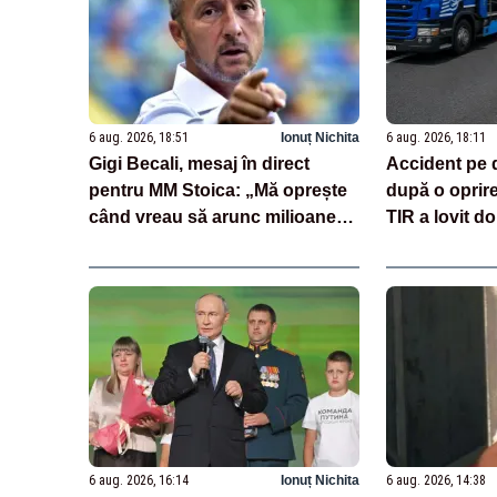
6 aug. 2026, 18:51
Ionuț Nichita
6 aug. 2026, 18:11
Gigi Becali, mesaj în direct
Accident pe 
pentru MM Stoica: „Mă oprește
după o oprir
când vreau să arunc milioane
TIR a lovit do
pe transferuri”
încărcate cu
6 aug. 2026, 16:14
Ionuț Nichita
6 aug. 2026, 14:38