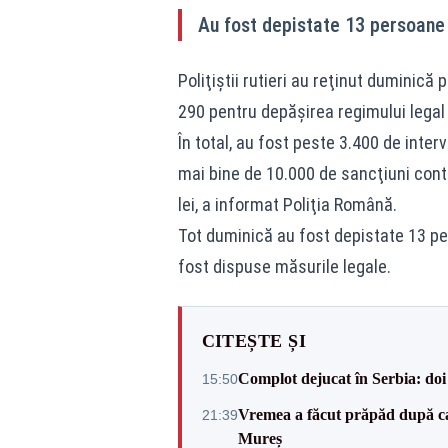
Au fost depistate 13 persoane 
Poliţiştii rutieri au reţinut duminic
290 pentru depăşirea regimului legal
În total, au fost peste 3.400 de interv
mai bine de 10.000 de sancţiuni cont
lei, a informat Poliţia Română.
Tot duminică au fost depistate 13 per
fost dispuse măsurile legale.
CITEȘTE ȘI
Complot dejucat în Serbia: doi 
15:50
Vremea a făcut prăpăd după cani
21:39
Mureș