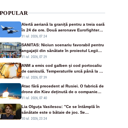
POPULAR
Alertă aeriană la graniță pentru a treia oară
în 24 de ore. Două aeronave Eurofighter
britanice au fost ridicate de la sol
31 iul. 2026, 07:24
SANITAS: Niciun scenariu favorabil pentru
angajații din sănătate în proiectul Legii
salarizării
31 iul. 2026, 07:29
ANM a emis cod galben și cod portocaliu
de caniculă. Temperaturile urcă până la 38
de grade, iar nopțile devin tropicale
31 iul. 2026, 07:39
Atac fără precedent al Rusiei. O fabrică de
drone din Kiev deținută de o companie
americană, distrusă de o rachetă rusească
31 iul. 2026, 07:40
Lia Olguța Vasilescu: ”Ce se întâmplă în
sănătate este o bătaie de joc. Se
guvernează extraordinar de prost”
30 iul. 2026, 23:24