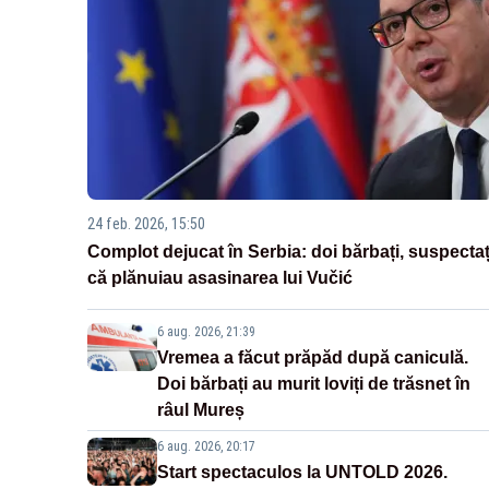
24 feb. 2026, 15:50
Complot dejucat în Serbia: doi bărbați, suspectaț
că plănuiau asasinarea lui Vučić
6 aug. 2026, 21:39
Vremea a făcut prăpăd după caniculă.
Doi bărbați au murit loviți de trăsnet în
râul Mureș
6 aug. 2026, 20:17
Start spectaculos la UNTOLD 2026.