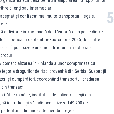
 organizarea echipelor pentru manipularea transporturilor
către clienți sau intermediari.
terceptat și confiscat mai multe transporturi ilegale,
rete.
altă activitate infracțională desfășurată de o parte dintre
ilor, în perioada septembrie–octombrie 2025, doi dintre
e, ar fi pus bazele unei noi structuri infracționale,
 droguri.
iv comercializarea în Finlanda a unor comprimate cu
tegoria drogurilor de risc, provenită din Serbia. Suspecții
nizori și cumpărători, coordonând transportul, predarea
 din tranzacții.
ritățile române, instituțiile de aplicare a legii din
 să identifice și să indisponibilizeze 149.700 de
e teritoriul finlandez de membrii rețelei.