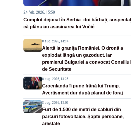
24 feb. 2026, 15:50
Complot dejucat în Serbia: doi bărbați, suspectaț
că plănuiau asasinarea lui Vučić
8 aug. 2026, 14:34
Alertă la granița României. O dronă a
explodat lângă un gazoduct, iar
premierul Bulgariei a convocat Consiliul
de Securitate
8 aug. 2026, 13:35
Groenlanda îi pune frână lui Trump.
Avertisment dur după planul de foraj
8 aug. 2026, 13:09
Furt de 1.500 de metri de cabluri din
parcuri fotovoltaice. Șapte persoane,
arestate