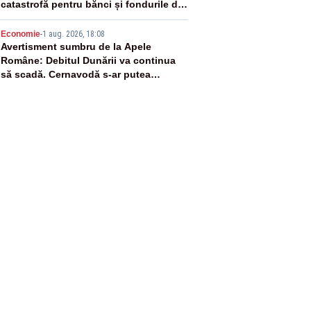
catastrofă pentru bănci și fondurile de
pensii
5
Economie
-
1 aug. 2026, 18:08
Avertisment sumbru de la Apele
Române: Debitul Dunării va continua
să scadă. Cernavodă s-ar putea
închide în 4 zile