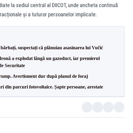
iate la sediul central al DIICOT, unde ancheta continuă
nfracționale și a tuturor persoanelor implicate.
bărbați, suspectați că plănuiau asasinarea lui Vučić
dronă a explodat lângă un gazoduct, iar premierul
de Securitate
Trump. Avertisment dur după planul de foraj
ri din parcuri fotovoltaice. Șapte persoane, arestate