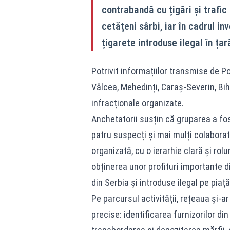
contrabandă cu țigări și trafic
cetățeni sârbi, iar în cadrul in
țigarete introduse ilegal în țar
Potrivit informațiilor transmise de Pol
Vâlcea, Mehedinți, Caraș-Severin, Biho
infracționale organizate.
Anchetatorii susțin că gruparea a fos
patru suspecți și mai mulți colaborat
organizată, cu o ierarhie clară și rolu
obținerea unor profituri importante 
din Serbia și introduse ilegal pe piaț
Pe parcursul activității, rețeaua și-a
precise: identificarea furnizorilor din