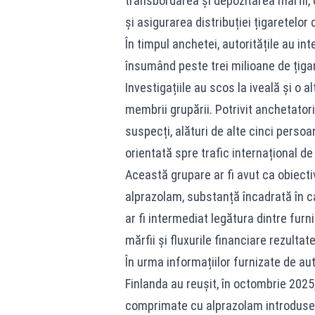
transbordarea și depozitarea mărfii,
și asigurarea distribuției țigaretelor 
În timpul anchetei, autoritățile au in
însumând peste trei milioane de țiga
Investigațiile au scos la iveală și o 
membrii grupării. Potrivit anchetator
suspecți, alături de alte cinci persoan
orientată spre trafic internațional de
Această grupare ar fi avut ca obiect
alprazolam, substanță încadrată în ca
ar fi intermediat legătura dintre fur
mărfii și fluxurile financiare rezultate
În urma informațiilor furnizate de auto
Finlanda au reușit, în octombrie 2025,
comprimate cu alprazolam introduse p