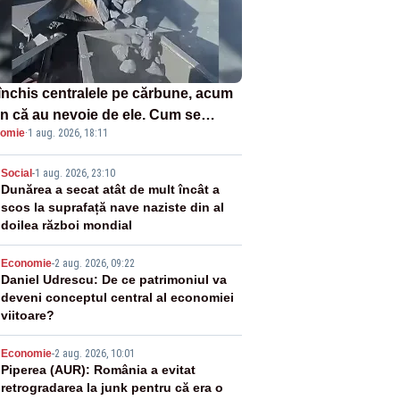
închis centralele pe cărbune, acum
n că au nevoie de ele. Cum se
omie
·
1 aug. 2026, 18:11
ează vina în plină criză energetică
2
Social
-
1 aug. 2026, 23:10
Dunărea a secat atât de mult încât a
scos la suprafață nave naziste din al
doilea război mondial
3
Economie
-
2 aug. 2026, 09:22
Daniel Udrescu: De ce patrimoniul va
deveni conceptul central al economiei
viitoare?
4
Economie
-
2 aug. 2026, 10:01
Piperea (AUR): România a evitat
retrogradarea la junk pentru că era o