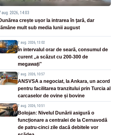
7 aug. 2026, 14:03
Dunărea crește ușor la intrarea în țară, dar
rămâne mult sub media lunii august
7 aug. 2026, 13:02
În intervalul orar de seară, consumul de
curent „a scăzut cu 200-300 de
megawați”
7 aug. 2026, 10:57
ANSVSA a negociat, la Ankara, un acord
pentru facilitarea tranzitului prin Turcia al
carcaselor de ovine și bovine
7 aug. 2026, 10:51
Bolojan: Nivelul Dunării asigură o
funcționare a centralei de la Cernavodă
de patru-cinci zile dacă debitele vor
scădea