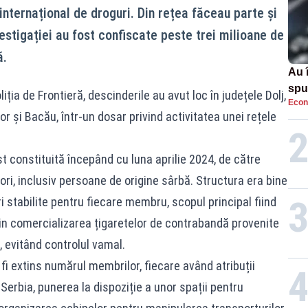
 internațional de droguri. Din rețea făceau parte și
vestigației au fost confiscate peste trei milioane de
ă.
Au 
spu
iția de Frontieră, descinderile au avut loc în județele Dolj,
Econ
pas
r și Bacău, într-un dosar privind activitatea unei rețele
t constituită începând cu luna aprilie 2024, de către
ori, inclusiv persoane de origine sârbă. Structura era bine
ri stabilite pentru fiecare membru, scopul principal fiind
din comercializarea țigaretelor de contrabandă provenite
ă, evitând controlul vamal.
r fi extins numărul membrilor, fiecare având atribuții
 Serbia, punerea la dispoziție a unor spații pentru