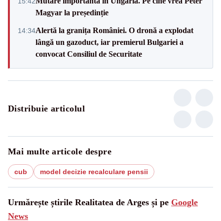
Mutare importantă în Ungaria. Pe cine vrea Péter
15:42
Magyar la președinție
Alertă la granița României. O dronă a explodat
14:34
lângă un gazoduct, iar premierul Bulgariei a
convocat Consiliul de Securitate
Distribuie articolul
Mai multe articole despre
cub
model decizie recalculare pensii
Urmărește știrile Realitatea de Arges și pe
Google
News