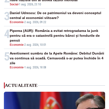
nave naziste din al doilea război mondial
Social
-
1 aug. 2026, 23:10
3
Daniel Udrescu: De ce patrimoniul va deveni conceptul
central al economiei viitoare?
Economie
-
2 aug. 2026, 09:22
4
Piperea (AUR): România a evitat retrogradarea la junk
pentru că era o catastrofă pentru bănci și fondurile de
pensii
Economie
-
2 aug. 2026, 10:01
5
Avertisment sumbru de la Apele Române: Debitul Dunării
va continua să scadă. Cernavodă s-ar putea închide în 4
zile
Economie
-
1 aug. 2026, 18:08
ACTUALITATE