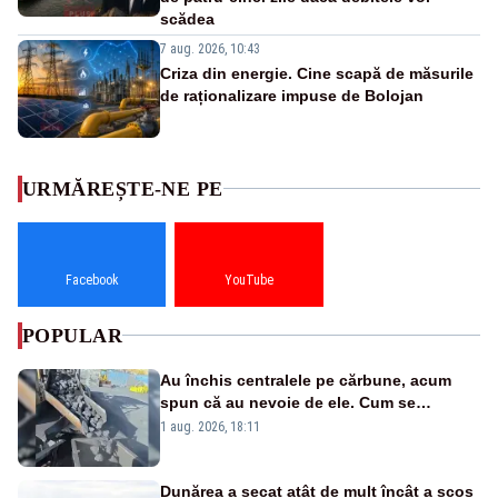
scădea
7 aug. 2026, 10:43
Criza din energie. Cine scapă de măsurile
de raționalizare impuse de Bolojan
URMĂREȘTE-NE PE
Facebook
YouTube
POPULAR
Au închis centralele pe cărbune, acum
spun că au nevoie de ele. Cum se
pasează vina în plină criză energetică
1 aug. 2026, 18:11
Dunărea a secat atât de mult încât a scos