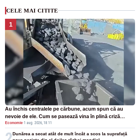
CELE MAI CITITE
1
Au închis centralele pe cărbune, acum spun că au
nevoie de ele. Cum se pasează vina în plină criză
Economie
·
1 aug. 2026, 18:11
energetică
2
Dunărea a secat atât de mult încât a scos la suprafață