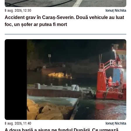
8 aug. 2026, 12:30
Ionuț Nichita
Accident grav în Caraș-Severin. Două vehicule au luat
foc, un șofer ar putea fi mort
8 aug. 2026, 11:40
Ionuț Nichita
A doua barjă a ajuns pe fundul Dunării. Ce urmează