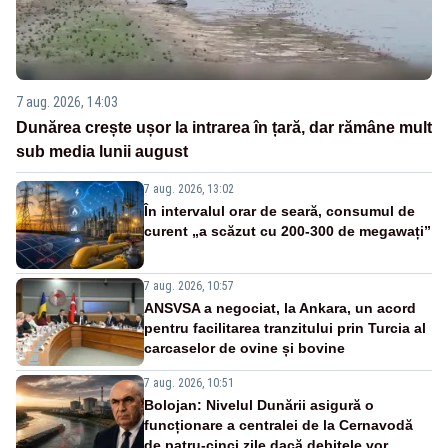
7 aug. 2026, 14:03
Dunărea crește ușor la intrarea în țară, dar rămâne mult
sub media lunii august
7 aug. 2026, 13:02
În intervalul orar de seară, consumul de
curent „a scăzut cu 200-300 de megawați”
7 aug. 2026, 10:57
ANSVSA a negociat, la Ankara, un acord
pentru facilitarea tranzitului prin Turcia al
carcaselor de ovine și bovine
7 aug. 2026, 10:51
Bolojan: Nivelul Dunării asigură o
funcționare a centralei de la Cernavodă
de patru-cinci zile dacă debitele vor