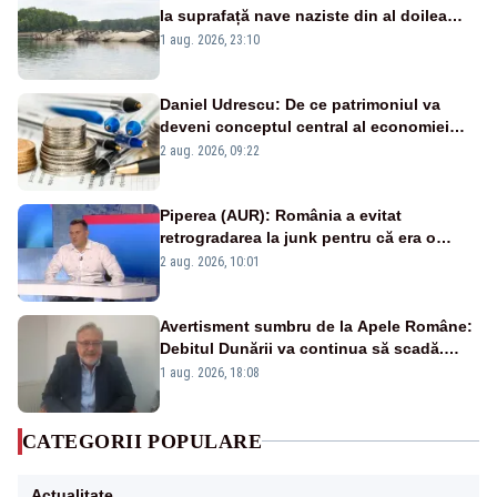
la suprafață nave naziste din al doilea
război mondial
1 aug. 2026, 23:10
Daniel Udrescu: De ce patrimoniul va
deveni conceptul central al economiei
viitoare?
2 aug. 2026, 09:22
Piperea (AUR): România a evitat
retrogradarea la junk pentru că era o
catastrofă pentru bănci și fondurile de
2 aug. 2026, 10:01
pensii
Avertisment sumbru de la Apele Române:
Debitul Dunării va continua să scadă.
Cernavodă s-ar putea închide în 4 zile
1 aug. 2026, 18:08
CATEGORII POPULARE
Actualitate