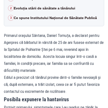
Evoluția stării de sănătate a tânărului
2
Ce spune Institutului Național de Sănătate Publică
3
Primarul orașului Sântana, Daniel Tomuța, a declarat pentru
Agerpres că bărbatul în vârstă de 25 de ani fusese externat de
la Spitalul de Psihiatrie Ștei pe 6 mai, revenind apoi în
localitatea de domiciliu. Acesta locuia singur într-o casă a
familiei, în condiții precare, iar familia sa se confruntă cu
dificultăți materiale.
Edilul a precizat că tânărul provine dintr-o familie nevoiașă și
că, după externare, a trăit izolat, ceea ce ar fi putut favoriza
contactul cu excremente de rozătoare.
Posibila expunere la hantavirus
Potrivit primarului, simptomele care l-au readus pe tânăr la