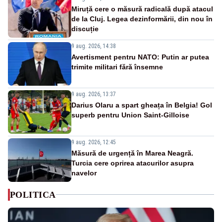
Miruță cere o măsură radicală după atacul
de la Cluj. Legea dezinformării, din nou în
discuție
9 aug. 2026, 14:38
Avertisment pentru NATO: Putin ar putea
trimite militari fără însemne
9 aug. 2026, 13:37
Darius Olaru a spart gheața în Belgia! Gol
superb pentru Union Saint-Gilloise
9 aug. 2026, 12:45
Măsură de urgență în Marea Neagră.
Turcia cere oprirea atacurilor asupra
navelor
POLITICA