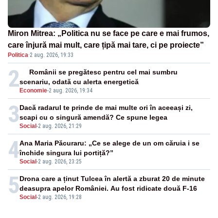
Miron Mitrea: „Politica nu se face pe care e mai frumos,
care înjură mai mult, care țipă mai tare, ci pe proiecte”
Politica
·
2 aug. 2026, 19:33
2
Românii se pregătesc pentru cel mai sumbru
scenariu, odată cu alerta energetică
Economie
-
2 aug. 2026, 19:34
3
Dacă radarul te prinde de mai multe ori în aceeași zi,
scapi cu o singură amendă? Ce spune legea
Social
-
2 aug. 2026, 21:29
4
Ana Maria Păcuraru: „Ce se alege de un om căruia i se
închide singura lui portiță?”
Social
-
2 aug. 2026, 23:25
5
Drona care a ținut Tulcea în alertă a zburat 20 de minute
deasupra apelor României. Au fost ridicate două F-16
Social
-
2 aug. 2026, 19:28