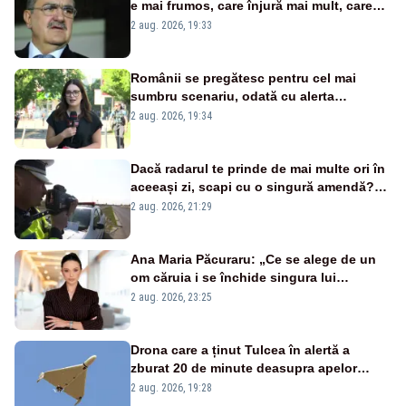
e mai frumos, care înjură mai mult, care
țipă mai tare, ci pe proiecte”
2 aug. 2026, 19:33
Românii se pregătesc pentru cel mai
sumbru scenariu, odată cu alerta
energetică
2 aug. 2026, 19:34
Dacă radarul te prinde de mai multe ori în
aceeași zi, scapi cu o singură amendă?
Ce spune legea
2 aug. 2026, 21:29
Ana Maria Păcuraru: „Ce se alege de un
om căruia i se închide singura lui
portiță?”
2 aug. 2026, 23:25
Drona care a ținut Tulcea în alertă a
zburat 20 de minute deasupra apelor
României. Au fost ridicate două F-16
2 aug. 2026, 19:28