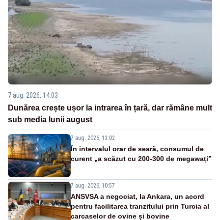
7 aug. 2026, 14:03
Dunărea crește ușor la intrarea în țară, dar rămâne mult
sub media lunii august
7 aug. 2026, 13:02
În intervalul orar de seară, consumul de
curent „a scăzut cu 200-300 de megawați”
7 aug. 2026, 10:57
ANSVSA a negociat, la Ankara, un acord
pentru facilitarea tranzitului prin Turcia al
carcaselor de ovine și bovine