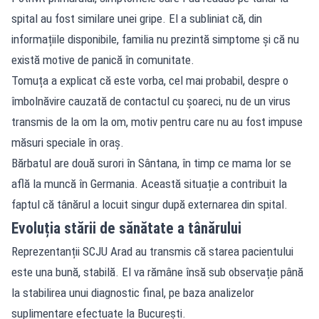
spital au fost similare unei gripe. El a subliniat că, din
informațiile disponibile, familia nu prezintă simptome și că nu
există motive de panică în comunitate.
Tomuța a explicat că este vorba, cel mai probabil, despre o
îmbolnăvire cauzată de contactul cu șoareci, nu de un virus
transmis de la om la om, motiv pentru care nu au fost impuse
măsuri speciale în oraș.
Bărbatul are două surori în Sântana, în timp ce mama lor se
află la muncă în Germania. Această situație a contribuit la
faptul că tânărul a locuit singur după externarea din spital.
Evoluția stării de sănătate a tânărului
Reprezentanții SCJU Arad au transmis că starea pacientului
este una bună, stabilă. El va rămâne însă sub observație până
la stabilirea unui diagnostic final, pe baza analizelor
suplimentare efectuate la București.