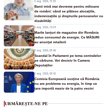
5 aug. 2026, 15:03
Banii intră mai devreme pentru milioane
de români: când se plătesc alocațiile,
indemnizațiile și drepturile persoanelor cu
dizabilități
5 aug. 2026, 10:29
Marile lanțuri de magazine din România
reduc consumul de energie. Ce MĂSURI
au anunțat retailerii
5 aug. 2026, 09:46
Scandal în Parlament pe tema centralelor
pe cărbune. Vot decisiv în Camera
Deputaților
5 aug. 2026, 09:42
Comisia Europeană susține că România
nu are probleme cu energia, în timp ce
țara importă masiv de la patru vecini
URMĂREȘTE-NE PE