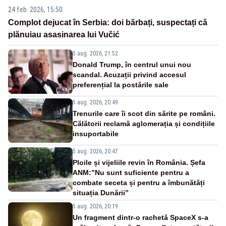
24 feb. 2026, 15:50
Complot dejucat în Serbia: doi bărbați, suspectați că
plănuiau asasinarea lui Vučić
5 aug. 2026, 21:52
Donald Trump, în centrul unui nou
scandal. Acuzații privind accesul
preferențial la postările sale
5 aug. 2026, 20:49
Trenurile care îi scot din sărite pe români.
Călătorii reclamă aglomerația și condițiile
insuportabile
5 aug. 2026, 20:47
Ploile și vijeliile revin în România. Șefa
ANM:”Nu sunt suficiente pentru a
combate seceta și pentru a îmbunătăți
situația Dunării”
5 aug. 2026, 20:19
Un fragment dintr-o rachetă SpaceX s-a