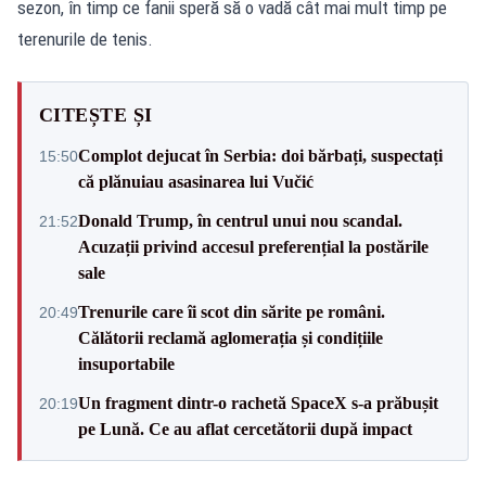
sezon, în timp ce fanii speră să o vadă cât mai mult timp pe
terenurile de tenis.
CITEȘTE ȘI
Complot dejucat în Serbia: doi bărbați, suspectați
15:50
că plănuiau asasinarea lui Vučić
Donald Trump, în centrul unui nou scandal.
21:52
Acuzații privind accesul preferențial la postările
sale
Trenurile care îi scot din sărite pe români.
20:49
Călătorii reclamă aglomerația și condițiile
insuportabile
Un fragment dintr-o rachetă SpaceX s-a prăbușit
20:19
pe Lună. Ce au aflat cercetătorii după impact