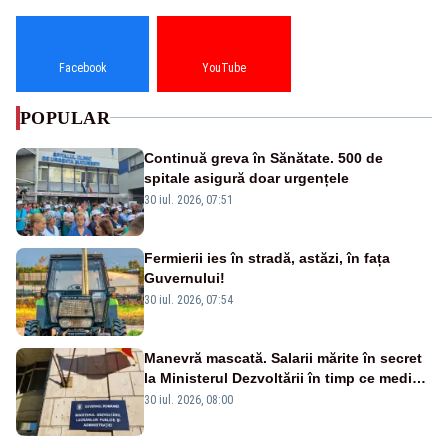
Facebook
YouTube
POPULAR
Continuă greva în Sănătate. 500 de
spitale asigură doar urgențele
30 iul. 2026, 07:51
Fermierii ies în stradă, astăzi, în fața
Guvernului!
30 iul. 2026, 07:54
Manevră mascată. Salarii mărite în secret
la Ministerul Dezvoltării în timp ce medicii
ies în stradă
30 iul. 2026, 08:00