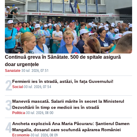
Continuă greva în Sănătate. 500 de spitale asigură
doar urgențele
Sanatate
·
30 iul. 2026, 07:51
2
Fermierii ies în stradă, astăzi, în fața Guvernului!
Social
-
30 iul. 2026, 07:54
3
Manevră mascată. Salarii mărite în secret la Ministerul
Dezvoltării în timp ce medicii ies în stradă
Politica
-
30 iul. 2026, 08:00
4
Ancheta explozivă Ana Maria Păcuraru: Șantierul Damen
Mangalia, dosarul care scufundă apărarea României
Economie
-
30 iul. 2026, 08:09