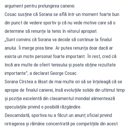
argument pentru prelungirea carierei.
Cosac susține că Sorana se află într-un moment foarte bun
din punct de vedere sportiv și că nu vede motive care să o
determine să renunțe la tenis în viitorul apropiat.
„Sunt convins că Sorana va decide să continue la finalul
anului. Îi merge prea bine. Ar putea renunța doar dacă ar
exista un motiv personal foarte important. În rest, cred că
încă are multe de oferit tenisului și poate obține rezultate
importante”, a declarat George Cosac.
Sorana Cîrstea a lăsat de mai multe ori să se înțeleagă că se
apropie de finalul carierei, însă evoluțiile solide din ultimul timp
și poziția excelentă din clasamentul mondial alimentează
speculațiile privind o posibilă răzgândire.
Deocamdată, sportiva nu a făcut un anunț oficial privind
retragerea și rămâne concentrată pe competițiile din acest