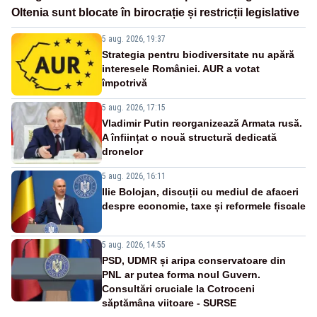
Oltenia sunt blocate în birocrație și restricții legislative
5 aug. 2026, 19:37
Strategia pentru biodiversitate nu apără
interesele României. AUR a votat
împotrivă
5 aug. 2026, 17:15
Vladimir Putin reorganizează Armata rusă.
A înființat o nouă structură dedicată
dronelor
5 aug. 2026, 16:11
Ilie Bolojan, discuții cu mediul de afaceri
despre economie, taxe și reformele fiscale
5 aug. 2026, 14:55
PSD, UDMR și aripa conservatoare din
PNL ar putea forma noul Guvern.
Consultări cruciale la Cotroceni
săptămâna viitoare - SURSE