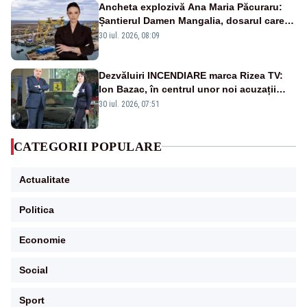
Ancheta explozivă Ana Maria Păcuraru:
Șantierul Damen Mangalia, dosarul care
scufundă apărarea României
30 iul. 2026, 08:09
Dezvăluiri INCENDIARE marca Rizea TV:
Ion Bazac, în centrul unor noi acuzații
publice
30 iul. 2026, 07:51
CATEGORII POPULARE
Actualitate
Politica
Economie
Social
Sport