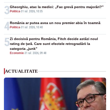
3
Gheorghiu, atac la medici: „Fac grevă pentru majorări?”
Politica
-
31 iul. 2026, 10:35
4
România ar putea avea un nou premier abia în toamnă
Politica
-
31 iul. 2026, 10:40
5
Zi decisivă pentru România, Fitch decide astăzi noul
rating de țară. Care sunt efectele retrogradării la
categoria „junk”
Economie
-
31 iul. 2026, 09:48
ACTUALITATE