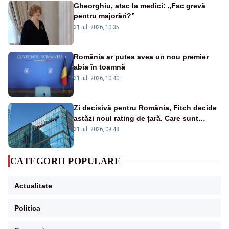
Gheorghiu, atac la medici: „Fac grevă
pentru majorări?”
31 iul. 2026, 10:35
România ar putea avea un nou premier
abia în toamnă
31 iul. 2026, 10:40
Zi decisivă pentru România, Fitch decide
astăzi noul rating de țară. Care sunt
efectele retrogradării la categoria „junk”
31 iul. 2026, 09:48
CATEGORII POPULARE
Actualitate
Politica