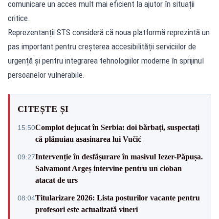
comunicare un acces mult mai eficient la ajutor în situații
critice.
Reprezentanții STS consideră că noua platformă reprezintă un
pas important pentru creșterea accesibilității serviciilor de
urgență și pentru integrarea tehnologiilor moderne în sprijinul
persoanelor vulnerabile.
CITEȘTE ȘI
Complot dejucat în Serbia: doi bărbați, suspectați
15:50
că plănuiau asasinarea lui Vučić
Intervenție în desfășurare în masivul Iezer-Păpușa.
09:27
Salvamont Argeș intervine pentru un cioban
atacat de urs
Titularizare 2026: Lista posturilor vacante pentru
08:04
profesori este actualizată vineri