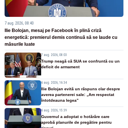
7 aug. 2026, 08:40
Ilie Bolojan, mesaj pe Facebook în plină criză
energetică: premierul demis continuă să se laude cu
măsurile luate
7 aug. 2026, 08:03
Trump neagă că SUA se confruntă cu un
deficit de armament
6 aug. 2026, 16:34
Ilie Bolojan evită un răspuns clar despre
averea partenerei sale: „Am respectat
întotdeauna legea”
6 aug. 2026, 15:39
Guvernul a adoptat o hotărâre care
aprobă planurile de pregătire pentru