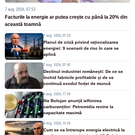
7 aug. 2026, 07:53
Facturile la energie ar putea crește cu până la 20% din
această toamnă
7 aug. 2026, 07:50
Planul de criză privind raționalizarea
energiei: 9 scenarii de risc în care se
aplică
7 aug. 2026, 07:45
Declinul industriei românești: De ce se
închid fabricile profitabile și de ce
continuă exodul forței de muncă
6 aug. 2026, 17:38
Ilie Bolojan anunță ieftinirea
carburanților: Petromidia revine la
capacitate maximă
6 aug. 2026, 15:36
Cum se va întrerupe energia electrică la