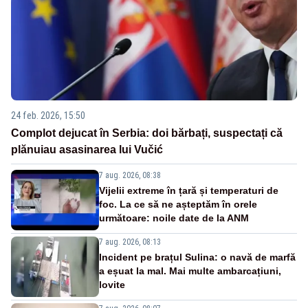
24 feb. 2026, 15:50
Complot dejucat în Serbia: doi bărbați, suspectați că
plănuiau asasinarea lui Vučić
7 aug. 2026, 08:38
Vijelii extreme în țară și temperaturi de
foc. La ce să ne așteptăm în orele
următoare: noile date de la ANM
7 aug. 2026, 08:13
Incident pe brațul Sulina: o navă de marfă
a eșuat la mal. Mai multe ambarcațiuni,
lovite