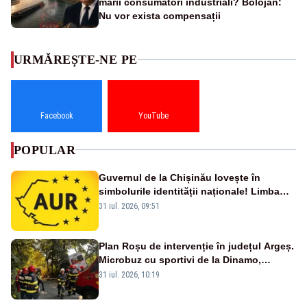
marii consumatori industriali? Bolojan:
Nu vor exista compensații
URMĂREȘTE-NE PE
Facebook
YouTube
POPULAR
Guvernul de la Chișinău lovește în
simbolurile identității naționale! Limba
română nu se economisește! Limba
31 iul. 2026, 09:51
română se sărbătorește!
Plan Roșu de intervenție în județul Argeș.
Microbuz cu sportivi de la Dinamo,
implicat într-un accident grav. Un tânăr a
31 iul. 2026, 10:19
murit -FOTO/VIDEO