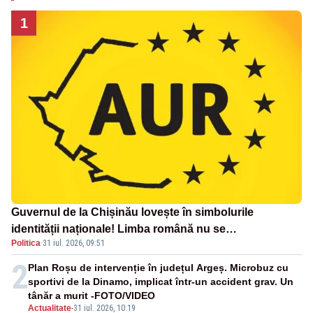
1
Guvernul de la Chișinău lovește în simbolurile
identității naționale! Limba română nu se
Politica
·
31 iul. 2026, 09:51
economisește! Limba română se sărbătorește!
2
Plan Roșu de intervenție în județul Argeș. Microbuz cu
sportivi de la Dinamo, implicat într-un accident grav. Un
tânăr a murit -FOTO/VIDEO
Actualitate
-
31 iul. 2026, 10:19