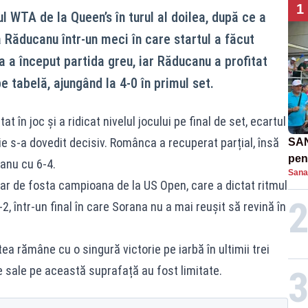
1
l WTA de la Queen’s în turul al doilea, după ce a
 Răducanu într-un meci în care startul a făcut
a a început partida greu, iar Răducanu a profitat
e tabelă, ajungând la 4-0 în primul set.
t în joc și a ridicat nivelul jocului pe final de set, ecartul
e s-a dovedit decisiv. Românca a recuperat parțial, însă
SAN
pent
anu cu 6-4.
Sana
proi
clar de fosta campioana de la US Open, care a dictat ritmul
-2, într-un final în care Sorana nu a mai reușit să revină în
ea rămâne cu o singură victorie pe iarbă în ultimii trei
le sale pe această suprafață au fost limitate.