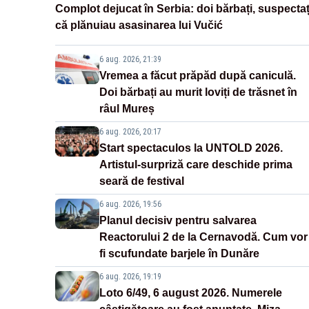
Complot dejucat în Serbia: doi bărbați, suspectaț
că plănuiau asasinarea lui Vučić
6 aug. 2026, 21:39
Vremea a făcut prăpăd după caniculă.
Doi bărbați au murit loviți de trăsnet în
râul Mureș
6 aug. 2026, 20:17
Start spectaculos la UNTOLD 2026.
Artistul-surpriză care deschide prima
seară de festival
6 aug. 2026, 19:56
Planul decisiv pentru salvarea
Reactorului 2 de la Cernavodă. Cum vor
fi scufundate barjele în Dunăre
6 aug. 2026, 19:19
Loto 6/49, 6 august 2026. Numerele