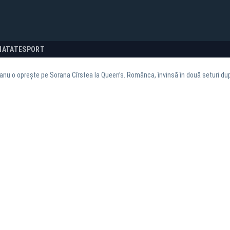
NATATE
SPORT
 o oprește pe Sorana Cîrstea la Queen’s. Românca, învinsă în două seturi după