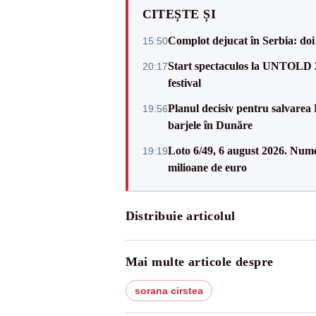
CITEȘTE ȘI
Complot dejucat în Serbia: doi 
15:50
Start spectaculos la UNTOLD 20
20:17
festival
Planul decisiv pentru salvarea
19:56
barjele în Dunăre
Loto 6/49, 6 august 2026. Nume
19:19
milioane de euro
Distribuie articolul
Mai multe articole despre
sorana cirstea