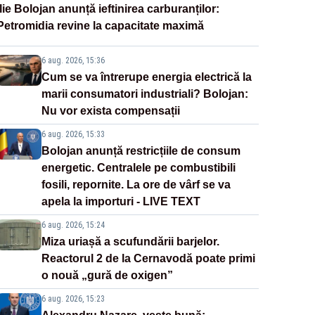
Ilie Bolojan anunță ieftinirea carburanților:
Petromidia revine la capacitate maximă
6 aug. 2026, 15:36
Cum se va întrerupe energia electrică la
marii consumatori industriali? Bolojan:
Nu vor exista compensații
6 aug. 2026, 15:33
Bolojan anunță restricțiile de consum
energetic. Centralele pe combustibili
fosili, repornite. La ore de vârf se va
apela la importuri - LIVE TEXT
6 aug. 2026, 15:24
Miza uriașă a scufundării barjelor.
Reactorul 2 de la Cernavodă poate primi
o nouă „gură de oxigen”
6 aug. 2026, 15:23