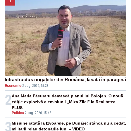
1
Infrastructura irigațiilor din România, lăsată în paragină
Economie
·
2 aug. 2026, 15:38
2
Ana Maria Păcuraru demască planul lui Bolojan. O nouă
ediție explozivă a emisiunii „Miza Zilei” la Realitatea
PLUS
Politica
-
2 aug. 2026, 15:42
3
Misiune ratată la Izvoarele, pe Dunăre: stânca nu a cedat,
militarii reiau detonările luni – VIDEO