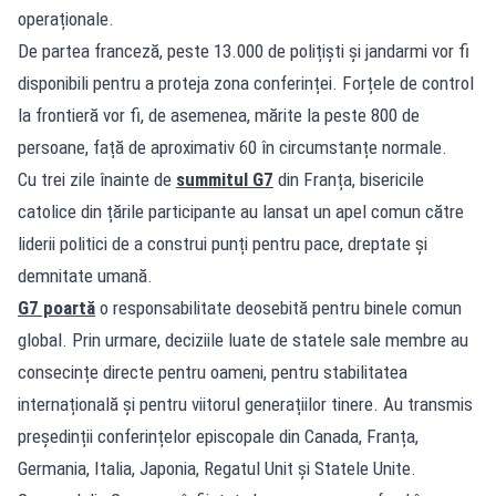
operaționale.
De partea franceză, peste 13.000 de polițiști și jandarmi vor fi
disponibili pentru a proteja zona conferinței. Forțele de control
la frontieră vor fi, de asemenea, mărite la peste 800 de
persoane, față de aproximativ 60 în circumstanțe normale.
Cu trei zile înainte de
summitul G7
din Franța, bisericile
catolice din țările participante au lansat un apel comun către
liderii politici de a construi punți pentru pace, dreptate și
demnitate umană.
G7 poartă
o responsabilitate deosebită pentru binele comun
global. Prin urmare, deciziile luate de statele sale membre au
consecințe directe pentru oameni, pentru stabilitatea
internațională și pentru viitorul generațiilor tinere. Au transmis
președinții conferințelor episcopale din Canada, Franța,
Germania, Italia, Japonia, Regatul Unit și Statele Unite.