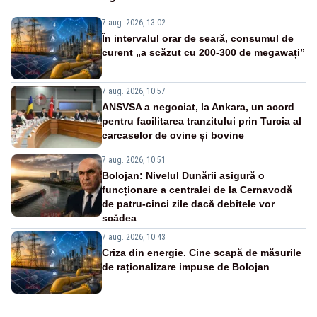
7 aug. 2026, 13:02
În intervalul orar de seară, consumul de
curent „a scăzut cu 200-300 de megawați”
7 aug. 2026, 10:57
ANSVSA a negociat, la Ankara, un acord
pentru facilitarea tranzitului prin Turcia al
carcaselor de ovine și bovine
7 aug. 2026, 10:51
Bolojan: Nivelul Dunării asigură o
funcționare a centralei de la Cernavodă
de patru-cinci zile dacă debitele vor
scădea
7 aug. 2026, 10:43
Criza din energie. Cine scapă de măsurile
de raționalizare impuse de Bolojan