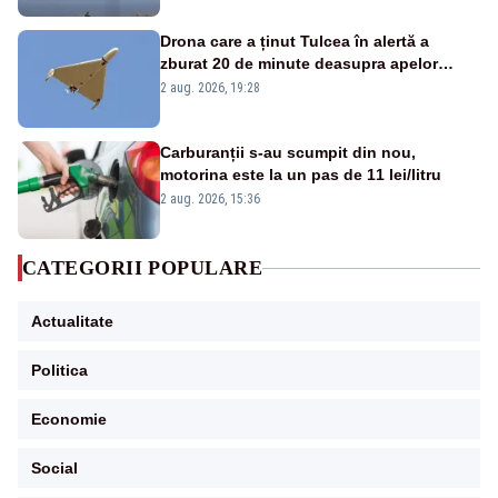
Drona care a ținut Tulcea în alertă a
zburat 20 de minute deasupra apelor
României. Au fost ridicate două F-16
2 aug. 2026, 19:28
Carburanții s-au scumpit din nou,
motorina este la un pas de 11 lei/litru
2 aug. 2026, 15:36
CATEGORII POPULARE
Actualitate
Politica
Economie
Social