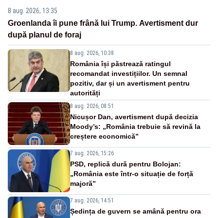
8 aug. 2026, 13:35
Groenlanda îi pune frână lui Trump. Avertisment dur
după planul de foraj
8 aug. 2026, 10:38
România își păstrează ratingul
recomandat investițiilor. Un semnal
pozitiv, dar și un avertisment pentru
autorități
8 aug. 2026, 08:51
Nicușor Dan, avertisment după decizia
Moody’s: „România trebuie să revină la
creștere economică”
7 aug. 2026, 15:26
PSD, replică dură pentru Bolojan:
„România este într-o situație de forță
majoră”
7 aug. 2026, 14:51
Ședința de guvern se amână pentru ora