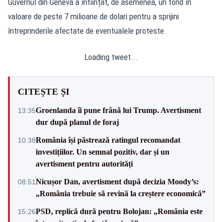
Guvernul din Geneva a înființat, de asemenea, un fond în
valoare de peste 7 milioane de dolari pentru a sprijini
întreprinderile afectate de eventualele proteste.
Loading tweet...
CITEȘTE ȘI
Groenlanda îi pune frână lui Trump. Avertisment
13:35
dur după planul de foraj
România își păstrează ratingul recomandat
10:38
investițiilor. Un semnal pozitiv, dar și un
avertisment pentru autorități
Nicușor Dan, avertisment după decizia Moody’s:
08:51
„România trebuie să revină la creștere economică”
PSD, replică dură pentru Bolojan: „România este
15:26