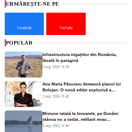
URMĂREȘTE-NE PE
Facebook
YouTube
POPULAR
Infrastructura irigațiilor din România,
lăsată în paragină
2 aug. 2026, 15:38
Ana Maria Păcuraru demască planul lui
Bolojan. O nouă ediție explozivă a
emisiunii „Miza Zilei” la Realitatea PLUS
2 aug. 2026, 15:42
Misiune ratată la Izvoarele, pe Dunăre:
stânca nu a cedat, militarii reiau
detonările luni – VIDEO
2 aug. 2026, 15:48