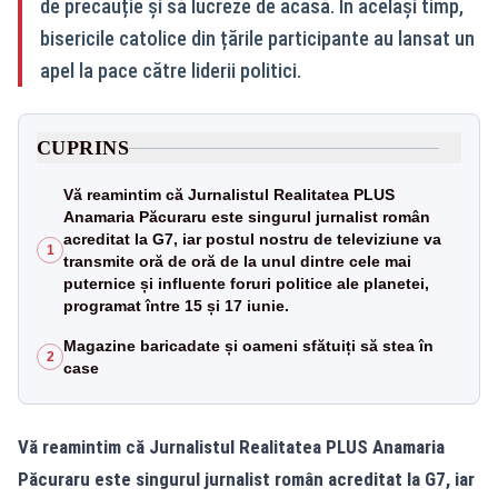
de precauție și să lucreze de acasă. În același timp,
bisericile catolice din țările participante au lansat un
apel la pace către liderii politici.
CUPRINS
Vă reamintim că Jurnalistul Realitatea PLUS
Anamaria Păcuraru este singurul jurnalist român
acreditat la G7, iar postul nostru de televiziune va
1
transmite oră de oră de la unul dintre cele mai
puternice și influente foruri politice ale planetei,
programat între 15 și 17 iunie.
Magazine baricadate și oameni sfătuiți să stea în
2
case
Vă reamintim că Jurnalistul Realitatea PLUS Anamaria
Păcuraru este singurul jurnalist român acreditat la G7, iar