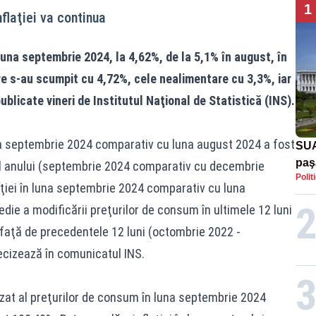
1
flaţiei va continua
 luna septembrie 2024, la 4,62%, de la 5,1% în august, în
are s-au scumpit cu 4,72%, cele nealimentare cu 3,3%, iar
publicate vineri de Institutul Naţional de Statistică (INS).
na septembrie 2024 comparativ cu luna august 2024 a fost
SUA
paş
tul anului (septembrie 2024 comparativ cu decembrie
Polit
Tru
aţiei în luna septembrie 2024 comparativ cu luna
ie a modificării preţurilor de consum în ultimele 12 luni
faţă de precedentele 12 luni (octombrie 2022 -
ecizează în comunicatul INS.
nizat al preţurilor de consum în luna septembrie 2024