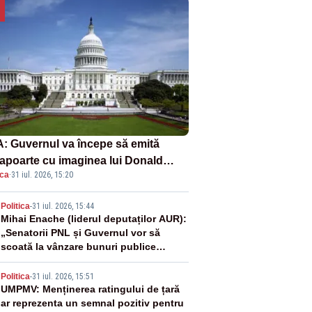
: Guvernul va începe să emită
apoarte cu imaginea lui Donald
ica
·
31 iul. 2026, 15:20
mp începând cu 8 august
2
Politica
-
31 iul. 2026, 15:44
Mihai Enache (liderul deputaților AUR):
„Senatorii PNL și Guvernul vor să
scoată la vânzare bunuri publice
pentru a stinge datoriile pentru
3
vaccinurile Pfizer!”
Politica
-
31 iul. 2026, 15:51
UMPMV: Menținerea ratingului de țară
ar reprezenta un semnal pozitiv pentru