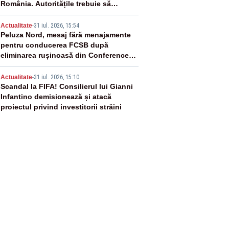
România. Autoritățile trebuie să
continue consolidarea stabilității
4
economice și financiare
Actualitate
-
31 iul. 2026, 15:54
Peluza Nord, mesaj fără menajamente
pentru conducerea FCSB după
eliminarea rușinoasă din Conference
League
5
Actualitate
-
31 iul. 2026, 15:10
Scandal la FIFA! Consilierul lui Gianni
Infantino demisionează și atacă
proiectul privind investitorii străini