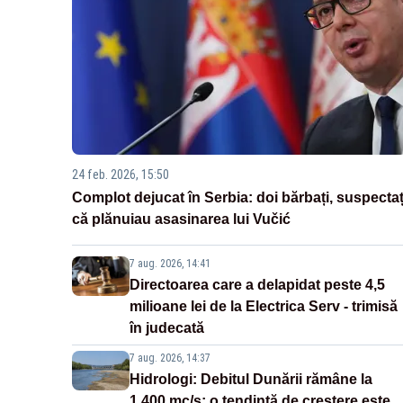
24 feb. 2026, 15:50
Complot dejucat în Serbia: doi bărbați, suspectaț
că plănuiau asasinarea lui Vučić
7 aug. 2026, 14:41
Directoarea care a delapidat peste 4,5
milioane lei de la Electrica Serv - trimisă
în judecată
7 aug. 2026, 14:37
Hidrologi: Debitul Dunării rămâne la
1.400 mc/s; o tendință de creștere este