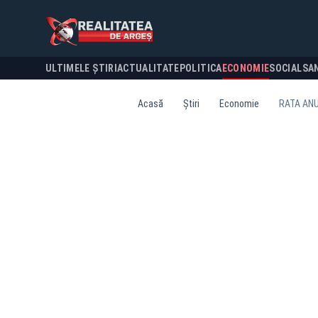
ULTIMELE ȘTIRI
ACTUALITATE
POLITICA
ECONOMIE
SOCIAL
SA
Acasă
Știri
Economie
RATA ANU