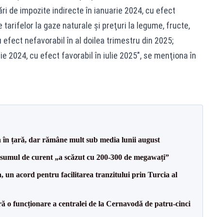
ări de impozite indirecte în ianuarie 2024, cu efect
e tarifelor la gaze naturale şi preţuri la legume, fructe,
u efect nefavorabil în al doilea trimestru din 2025;
lie 2024, cu efect favorabil în iulie 2025", se menţiona în
a în țară, dar rămâne mult sub media lunii august
onsumul de curent „a scăzut cu 200-300 de megawați”
un acord pentru facilitarea tranzitului prin Turcia al
ă o funcționare a centralei de la Cernavodă de patru-cinci