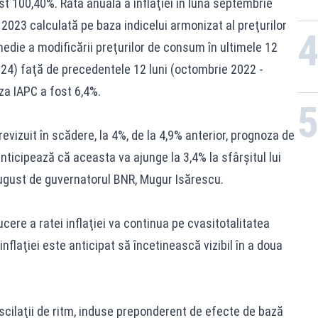
t 100,40%. Rata anuală a inflaţiei în luna septembrie
023 calculată pe baza indicelui armonizat al preţurilor
edie a modificării preţurilor de consum în ultimele 12
24) faţă de precedentele 12 luni (octombrie 2022 -
a IAPC a fost 6,4%.
vizuit în scădere, la 4%, de la 4,9% anterior, prognoza de
 anticipează că aceasta va ajunge la 3,4% la sfârşitul lui
 august de guvernatorul BNR, Mugur Isărescu.
cere a ratei inflaţiei va continua pe cvasitotalitatea
zinflaţiei este anticipat să încetinească vizibil în a doua
scilaţii de ritm, induse preponderent de efecte de bază