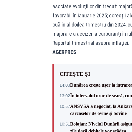
asociate evoluţiilor din trecut: major
favorabil în ianuarie 2025; corecţii al
ouă în al doilea trimestru din 2024, c
majorare a accizei la carburanţi în iu
Raportul trimestrial asupra inflaţiei.
AGERPRES
CITEȘTE ȘI
Dunărea crește ușor la intrare
14:03
În intervalul orar de seară, c
13:02
ANSVSA a negociat, la Ankara, 
10:57
carcaselor de ovine și bovine
Bolojan: Nivelul Dunării asigur
10:51
zile dacă debitele vor scădea