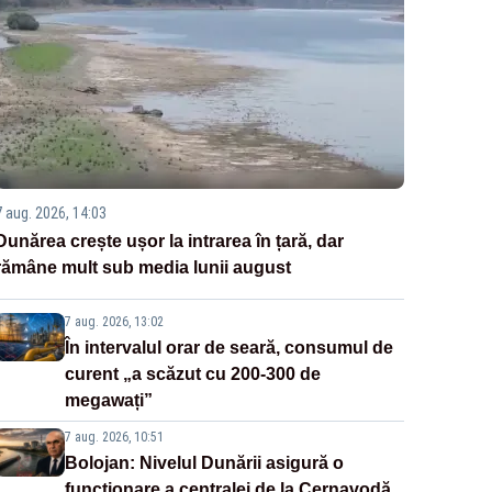
7 aug. 2026, 14:03
Dunărea crește ușor la intrarea în țară, dar
rămâne mult sub media lunii august
7 aug. 2026, 13:02
În intervalul orar de seară, consumul de
curent „a scăzut cu 200-300 de
megawați”
7 aug. 2026, 10:51
Bolojan: Nivelul Dunării asigură o
funcționare a centralei de la Cernavodă