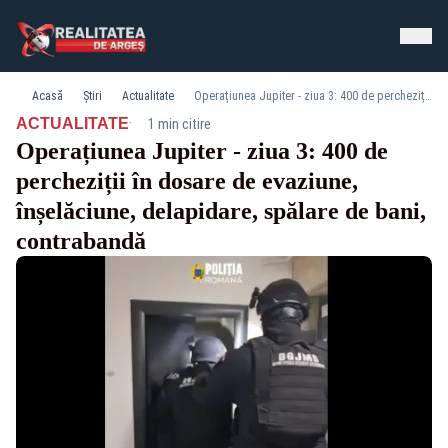
Acasă
Știri
Actualitate
Operațiunea Jupiter - ziua 3: 400 de percheziții în dosare de evaziune, înșelăciune, delapidare, spălare de bani, contrabandă
·
ACTUALITATE
1 min citire
Operațiunea Jupiter - ziua 3: 400 de
percheziții în dosare de evaziune,
înșelăciune, delapidare, spălare de bani,
contrabandă