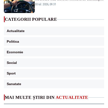
propune schimbări majore
30 iul. 2026, 09:31
CATEGORII POPULARE
Actualitate
Politica
Economie
Social
Sport
Sanatate
MAI MULTE ȘTIRI DIN
ACTUALITATE