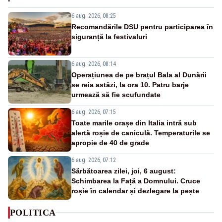
6 aug. 2026, 08:25
Recomandările DSU pentru participarea în
siguranță la festivaluri
6 aug. 2026, 08:14
Operațiunea de pe brațul Bala al Dunării
se reia astăzi, la ora 10. Patru barje
urmează să fie scufundate
6 aug. 2026, 07:15
Toate marile orașe din Italia intră sub
alertă roșie de caniculă. Temperaturile se
apropie de 40 de grade
6 aug. 2026, 07:12
Sărbătoarea zilei, joi, 6 august:
Schimbarea la Față a Domnului. Cruce
roșie în calendar și dezlegare la pește
POLITICA