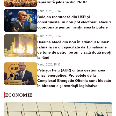
reprezintă jaloane din PNRR
6 aug. 2026, 07:34
Bolojan recrutează din USR și
construiește un nou pol electoral: atacuri
coordonate pentru menținerea la putere
6 aug. 2026, 07:04
Ucraina atacă din nou în adâncul Rusiei:
rafinăria cu o capacitate de 15 milioane
de tone de petrol pe an, vizată două nopți
la rând
5 aug. 2026, 19:53
Petrișor Peiu (AUR) critică gestionarea
crizei energetice: Proiectele de la
Complexul Energetic Oltenia sunt blocate
în birocrație și restricții legislative
ECONOMIE