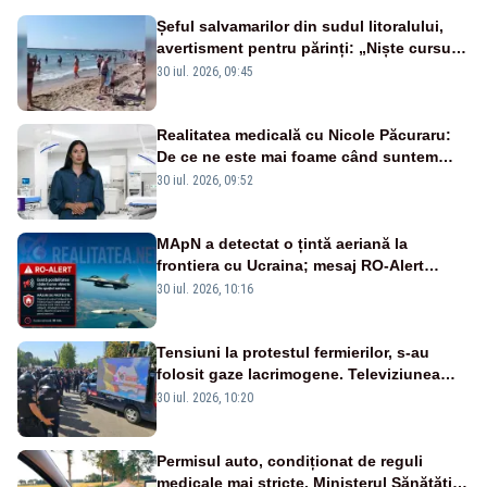
Șeful salvamarilor din sudul litoralului,
avertisment pentru părinți: „Niște cursuri
de înot la piscină nu sunt suficiente”
30 iul. 2026, 09:45
Realitatea medicală cu Nicole Păcuraru:
De ce ne este mai foame când suntem
obosiți?
30 iul. 2026, 09:52
MApN a detectat o țintă aeriană la
frontiera cu Ucraina; mesaj RO-Alert
transmis în județul Tulcea
30 iul. 2026, 10:16
Tensiuni la protestul fermierilor, s-au
folosit gaze lacrimogene. Televiziunea
Poporului face apel la calm – LIVE TEXT
30 iul. 2026, 10:20
Permisul auto, condiționat de reguli
medicale mai stricte. Ministerul Sănătății