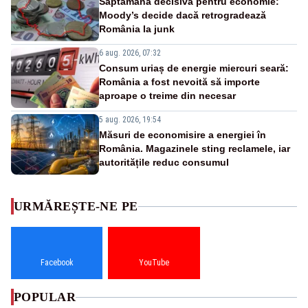
Săptămână decisivă pentru economie:
Moody’s decide dacă retrogradează
România la junk
6 aug. 2026, 07:32
Consum uriaș de energie miercuri seară:
România a fost nevoită să importe
aproape o treime din necesar
5 aug. 2026, 19:54
Măsuri de economisire a energiei în
România. Magazinele sting reclamele, iar
autoritățile reduc consumul
URMĂREȘTE-NE PE
Facebook
YouTube
POPULAR