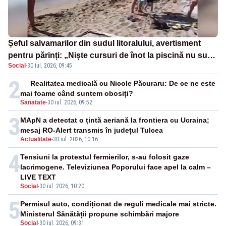
Șeful salvamarilor din sudul litoralului, avertisment
pentru părinți: „Niște cursuri de înot la piscină nu sunt
Social
·
30 iul. 2026, 09:45
suficiente”
2
Realitatea medicală cu Nicole Păcuraru: De ce ne este
mai foame când suntem obosiți?
Sanatate
-
30 iul. 2026, 09:52
3
MApN a detectat o țintă aeriană la frontiera cu Ucraina;
mesaj RO-Alert transmis în județul Tulcea
Actualitate
-
30 iul. 2026, 10:16
4
Tensiuni la protestul fermierilor, s-au folosit gaze
lacrimogene. Televiziunea Poporului face apel la calm –
LIVE TEXT
Social
-
30 iul. 2026, 10:20
5
Permisul auto, condiționat de reguli medicale mai stricte.
Ministerul Sănătății propune schimbări majore
Social
-
30 iul. 2026, 09:31