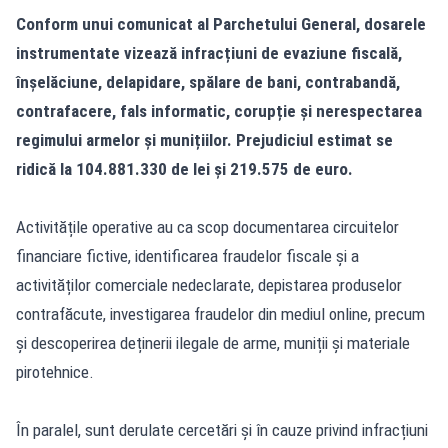
Conform unui comunicat al Parchetului General, dosarele
instrumentate vizează infracțiuni de evaziune fiscală,
înșelăciune, delapidare, spălare de bani, contrabandă,
contrafacere, fals informatic, corupție și nerespectarea
regimului armelor și munițiilor. Prejudiciul estimat se
ridică la 104.881.330 de lei și 219.575 de euro.
Activitățile operative au ca scop documentarea circuitelor
financiare fictive, identificarea fraudelor fiscale și a
activităților comerciale nedeclarate, depistarea produselor
contrafăcute, investigarea fraudelor din mediul online, precum
și descoperirea deținerii ilegale de arme, muniții și materiale
pirotehnice.
În paralel, sunt derulate cercetări și în cauze privind infracțiuni