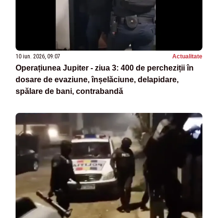
10 iun. 2026, 09:07
Actualitate
Operațiunea Jupiter - ziua 3: 400 de percheziții în
dosare de evaziune, înșelăciune, delapidare,
spălare de bani, contrabandă