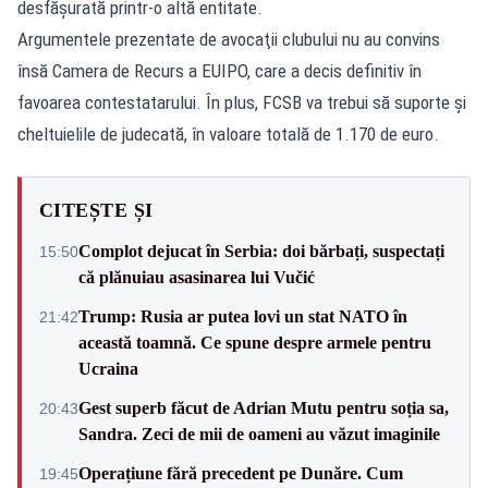
desfăşurată printr-o altă entitate.
Argumentele prezentate de avocaţii clubului nu au convins
însă Camera de Recurs a EUIPO, care a decis definitiv în
favoarea contestatarului. În plus, FCSB va trebui să suporte şi
cheltuielile de judecată, în valoare totală de 1.170 de euro.
CITEȘTE ȘI
Complot dejucat în Serbia: doi bărbați, suspectați
15:50
că plănuiau asasinarea lui Vučić
Trump: Rusia ar putea lovi un stat NATO în
21:42
această toamnă. Ce spune despre armele pentru
Ucraina
Gest superb făcut de Adrian Mutu pentru soția sa,
20:43
Sandra. Zeci de mii de oameni au văzut imaginile
Operațiune fără precedent pe Dunăre. Cum
19:45