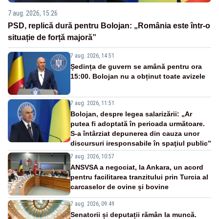
7 aug. 2026, 15:26
PSD, replică dură pentru Bolojan: „România este într-o
situație de forță majoră”
7 aug. 2026, 14:51
Ședința de guvern se amână pentru ora
15:00. Bolojan nu a obținut toate avizele
7 aug. 2026, 11:51
Bolojan, despre legea salarizării: „Ar
putea fi adoptată în perioada următoare.
S-a întârziat depunerea din cauza unor
discursuri iresponsabile în spaţiul public”
7 aug. 2026, 10:57
ANSVSA a negociat, la Ankara, un acord
pentru facilitarea tranzitului prin Turcia al
carcaselor de ovine și bovine
7 aug. 2026, 09:49
Senatorii și deputații rămân la muncă.