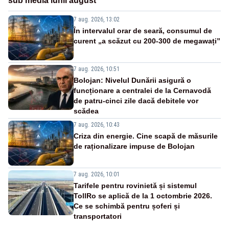
sub media lunii august
7 aug. 2026, 13:02
În intervalul orar de seară, consumul de
curent „a scăzut cu 200-300 de megawați”
7 aug. 2026, 10:51
Bolojan: Nivelul Dunării asigură o
funcționare a centralei de la Cernavodă
de patru-cinci zile dacă debitele vor
scădea
7 aug. 2026, 10:43
Criza din energie. Cine scapă de măsurile
de raționalizare impuse de Bolojan
7 aug. 2026, 10:01
Tarifele pentru rovinietă și sistemul
TollRo se aplică de la 1 octombrie 2026.
Ce se schimbă pentru șoferi și
transportatori