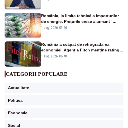
România, la limita tehnică a importurilor
de energie. Prețurile cresc alarmant -
Analiză Realitatea Plus
1 aug. 2026, 09:46
România a scăpat de retrogradarea
economiei. Agenția Fitch menține ratingul
„BBB-” cu perspectivă negativă
1 aug. 2026, 06:48
CATEGORII POPULARE
Actualitate
Politica
Economie
Social