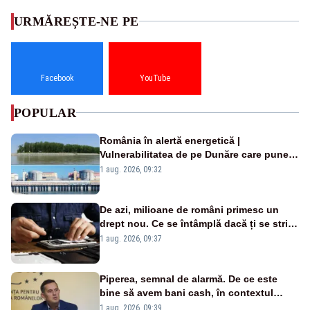
URMĂREȘTE-NE PE
Facebook
YouTube
POPULAR
România în alertă energetică |
Vulnerabilitatea de pe Dunăre care pune
în pericol Centrala Cernavodă era
1 aug. 2026, 09:32
cunoscută de pe vremea lui Ceaușescu
De azi, milioane de români primesc un
drept nou. Ce se întâmplă dacă ți se strică
un produs
1 aug. 2026, 09:37
Piperea, semnal de alarmă. De ce este
bine să avem bani cash, în contextul
alertei energetice?
1 aug. 2026, 09:39