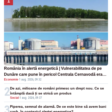
1
România în alertă energetică | Vulnerabilitatea de pe
Dunăre care pune în pericol Centrala Cernavodă era
Economie
·
1 aug. 2026, 09:32
cunoscută de pe vremea lui Ceaușescu
2
De azi, milioane de români primesc un drept nou. Ce se
întâmplă dacă ți se strică un produs
Social
-
1 aug. 2026, 09:37
3
Piperea, semnal de alarmă. De ce este bine să avem bani
cash, în contextul alertei energetice?