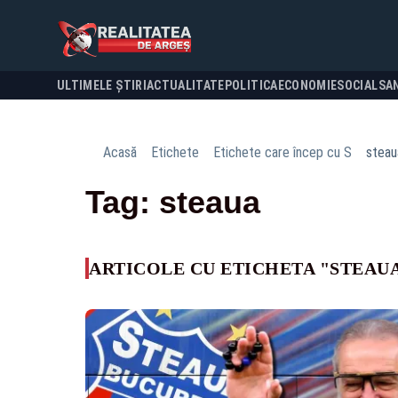
ULTIMELE ȘTIRI
ACTUALITATE
POLITICA
ECONOMIE
SOCIAL
SA
Acasă
Etichete
Etichete care încep cu S
steau
Tag: steaua
ARTICOLE CU ETICHETA "STEAU