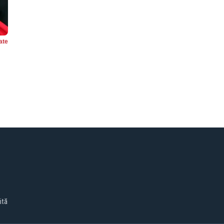
ate
ită