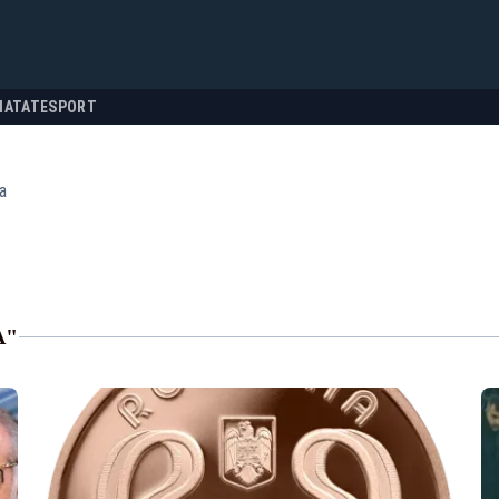
NATATE
SPORT
a
A"