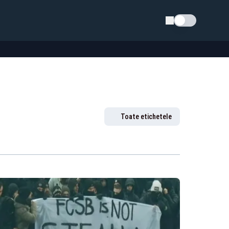
Schimba tema
Toate etichetele