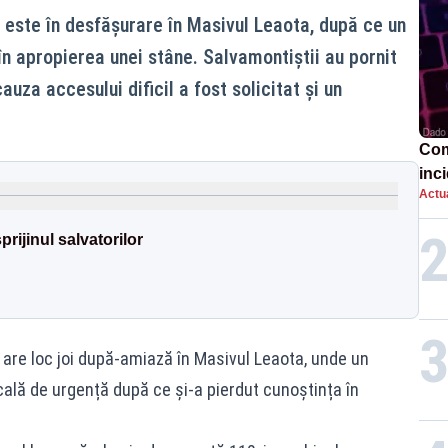
 este în desfășurare în Masivul Leaota, după ce un
în apropierea unei stâne. Salvamontiștii au pornit
cauza accesului dificil a fost solicitat și un
Com
inci
Actua
Ope
ijinul salvatorilor
are loc joi după-amiază în Masivul Leaota, unde un
ală de urgență după ce și-a pierdut cunoștința în