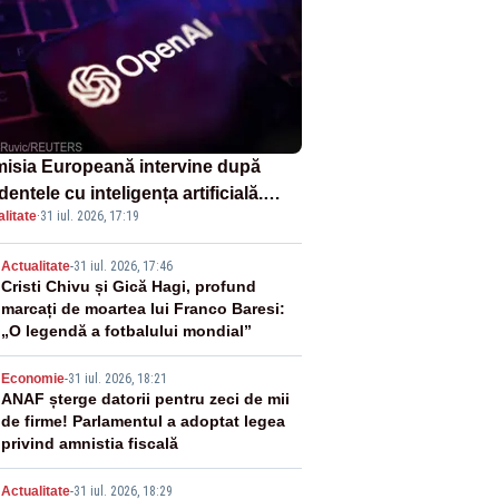
isia Europeană intervine după
dentele cu inteligența artificială.
litate
·
31 iul. 2026, 17:19
nAI și Anthropic, vizate
2
Actualitate
-
31 iul. 2026, 17:46
Cristi Chivu și Gică Hagi, profund
marcați de moartea lui Franco Baresi:
„O legendă a fotbalului mondial”
3
Economie
-
31 iul. 2026, 18:21
ANAF șterge datorii pentru zeci de mii
de firme! Parlamentul a adoptat legea
privind amnistia fiscală
Actualitate
-
31 iul. 2026, 18:29