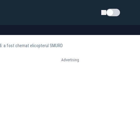
Schimba tema
ână: a fost chemat elicopterul SMURD
Advertising