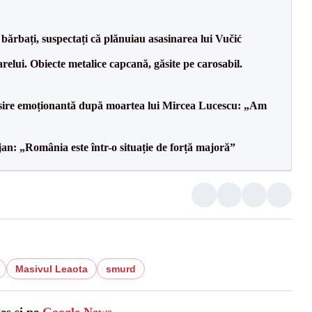
bărbați, suspectați că plănuiau asasinarea lui Vučić
relui. Obiecte metalice capcană, găsite pe carosabil.
isire emoționantă după moartea lui Mircea Lucescu: „Am
an: „România este într-o situație de forță majoră”
Masivul Leaota
smurd
es și pe
Google News