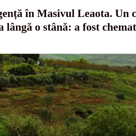
gență în Masivul Leaota. Un c
a lângă o stână: a fost chemat