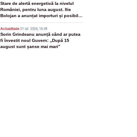
4
Stare de alertă energetică la nivelul
României, pentru luna august. Ilie
Bolojan a anunțat importuri și posibile
restricții – VIDEO
5
Actualitate
-
31 iul. 2026, 16:49
Sorin Grindeanu anunță când ar putea
fi învestit noul Guvern: „După 15
august sunt șanse mai mari”