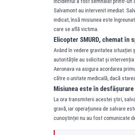
Incidentul a fost semnalat printr-un 
Salvamont au intervenit imediat. Salv
indicat, însă misiunea este îngreunată
care se află victima.
Elicopter SMURD, chemat în spr
Având în vedere gravitatea situației
autoritățile au solicitat și intervenți
Aeronava va asigura acordarea primul
către o unitate medicală, dacă stare
Misiunea este în desfășurare
La ora transmiterii acestei știri, sal
gravă, iar operațiunea de salvare este
cunoștinței nu au fost comunicate d