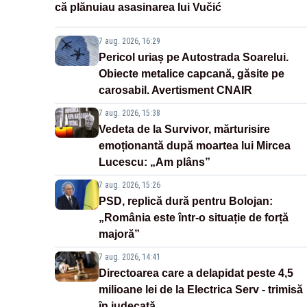
că plănuiau asasinarea lui Vučić
7 aug. 2026, 16:29
Pericol uriaș pe Autostrada Soarelui.
Obiecte metalice capcană, găsite pe
carosabil. Avertisment CNAIR
7 aug. 2026, 15:38
Vedeta de la Survivor, mărturisire
emoționantă după moartea lui Mircea
Lucescu: „Am plâns”
7 aug. 2026, 15:26
PSD, replică dură pentru Bolojan:
„România este într-o situație de forță
majoră”
7 aug. 2026, 14:41
Directoarea care a delapidat peste 4,5
milioane lei de la Electrica Serv - trimisă
în judecată