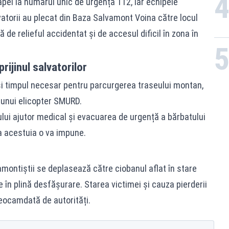
apel la numărul unic de urgență 112, iar echipele
atorii au plecat din Baza Salvamont Voina către locul
 de relieful accidentat și de accesul dificil în zona în
ijinul salvatorilor
 și timpul necesar pentru parcurgerea traseului montan,
a unui elicopter SMURD.
ui ajutor medical și evacuarea de urgență a bărbatului
a acestuia o va impune.
vamontiștii se deplasează către ciobanul aflat în stare
 în plină desfășurare. Starea victimei și cauza pierderii
eocamdată de autorități.