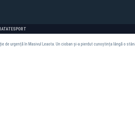
NATATE
SPORT
ție de urgență în Masivul Leaota. Un cioban și-a pierdut cunoștința lângă o st