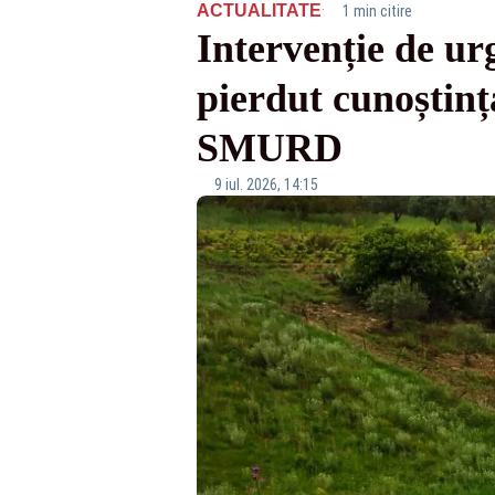
·
ACTUALITATE
1 min citire
Intervenție de ur
pierdut cunoștinț
SMURD
9 iul. 2026, 14:15