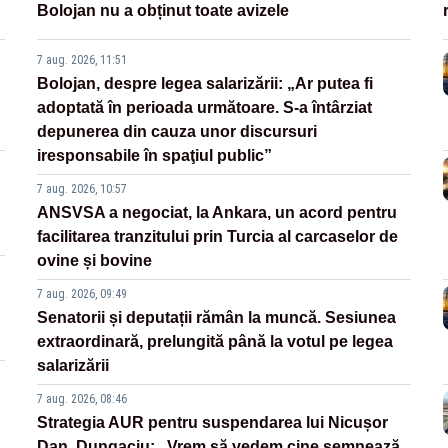
Bolojan nu a obținut toate avizele
7 aug. 2026, 11:51
Bolojan, despre legea salarizării: „Ar putea fi
adoptată în perioada următoare. S-a întârziat
depunerea din cauza unor discursuri
iresponsabile în spaţiul public”
7 aug. 2026, 10:57
ANSVSA a negociat, la Ankara, un acord pentru
facilitarea tranzitului prin Turcia al carcaselor de
ovine și bovine
7 aug. 2026, 09:49
Senatorii și deputații rămân la muncă. Sesiunea
extraordinară, prelungită până la votul pe legea
salarizării
7 aug. 2026, 08:46
Strategia AUR pentru suspendarea lui Nicușor
Dan. Dungaciu: „Vrem să vedem cine semnează