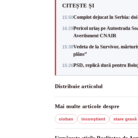
CITEȘTE ȘI
Complot dejucat în Serbia: doi 
15:50
Pericol uriaș pe Autostrada Soa
16:29
Avertisment CNAIR
Vedeta de la Survivor, mărtur
15:38
plâns”
PSD, replică dură pentru Boloj
15:26
Distribuie articolul
Mai multe articole despre
cioban
inconştient
stare gravă
Urmărește știrile Realitatea de Arg