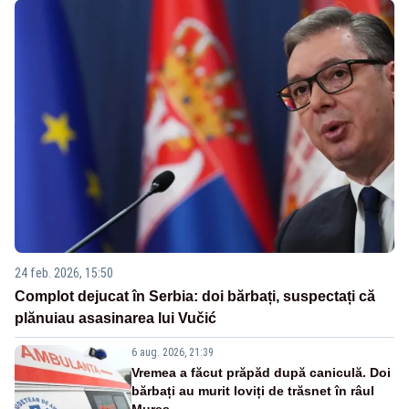
24 feb. 2026, 15:50
Complot dejucat în Serbia: doi bărbați, suspectați că
plănuiau asasinarea lui Vučić
6 aug. 2026, 21:39
Vremea a făcut prăpăd după caniculă. Doi
bărbați au murit loviți de trăsnet în râul
Mureș