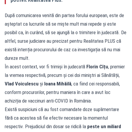
După comunicarea venită din partea forului european, este de
așteptat ca lucrurile să se miște mult mai repede și este
posibil ca, în curând, să se ajungă la o trimitere în judecată. De
altfel, surse judiciare au precizat pentru Realitatea PLUS că
există intenția procurorului de caz ca investigația să nu mai
dureze mult.
În acest context, vor fi trimiși în judecată
Florin Cîțu
, premier
la vremea respectivă, precum și cei doi miniștri ai Sănătății,
Vlad Voiculescu
și
Ioana Mihăilă
, ca fiind cei responsabili,
conform procurorilor, pentru maniera în care a avut loc
achiziția de vaccinuri anti-COVID în România.
Există suspiciuni că au fost comandate doze suplimentare
fără ca acestea să fie efectiv necesare la momentul
respectiv. Prejudiciul din dosar se ridică la
peste un miliard