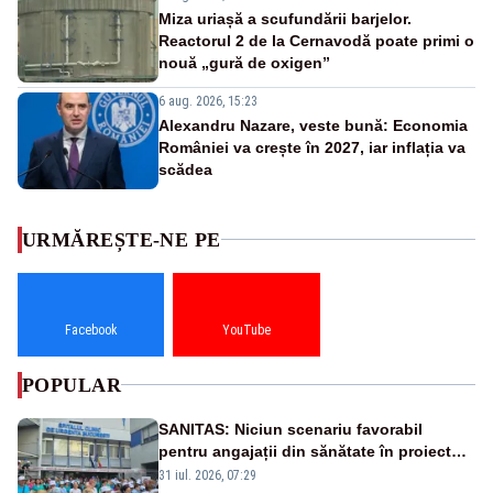
Miza uriașă a scufundării barjelor.
Reactorul 2 de la Cernavodă poate primi o
nouă „gură de oxigen”
6 aug. 2026, 15:23
Alexandru Nazare, veste bună: Economia
României va crește în 2027, iar inflația va
scădea
URMĂREȘTE-NE PE
Facebook
YouTube
POPULAR
SANITAS: Niciun scenariu favorabil
pentru angajații din sănătate în proiectul
Legii salarizării
31 iul. 2026, 07:29