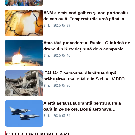
ANM a emis cod galben și cod portocaliu
de caniculă. Temperaturile urcă până la 38
de grade, iar nopțile devin tropicale
31 iul. 2026, 07:39
Atac fără precedent al Rusiei. O fabrică de
drone din Kiev deținută de o companie
americană, distrusă de o rachetă
31 iul. 2026, 07:40
rusească
ITALIA: 7 persoane, dispărute după
prăbușirea unei clădiri în Sicilia | VIDEO
31 iul. 2026, 07:50
Alertă aeriană la graniță pentru a treia
oară în 24 de ore. Două aeronave
Eurofighter britanice au fost ridicate de la
31 iul. 2026, 07:24
sol
CATEGORII POPULARE