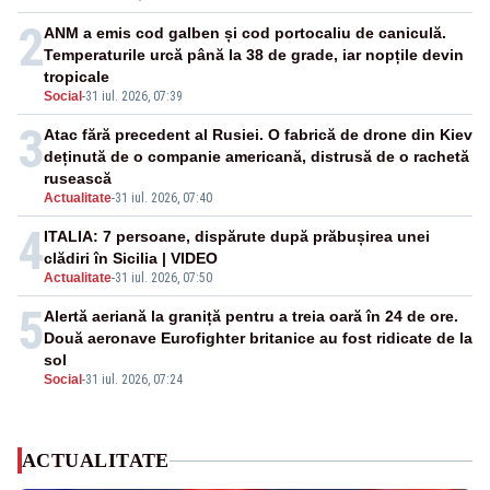
2
ANM a emis cod galben și cod portocaliu de caniculă.
Temperaturile urcă până la 38 de grade, iar nopțile devin
tropicale
Social
-
31 iul. 2026, 07:39
3
Atac fără precedent al Rusiei. O fabrică de drone din Kiev
deținută de o companie americană, distrusă de o rachetă
rusească
Actualitate
-
31 iul. 2026, 07:40
4
ITALIA: 7 persoane, dispărute după prăbușirea unei
clădiri în Sicilia | VIDEO
Actualitate
-
31 iul. 2026, 07:50
5
Alertă aeriană la graniță pentru a treia oară în 24 de ore.
Două aeronave Eurofighter britanice au fost ridicate de la
sol
Social
-
31 iul. 2026, 07:24
ACTUALITATE