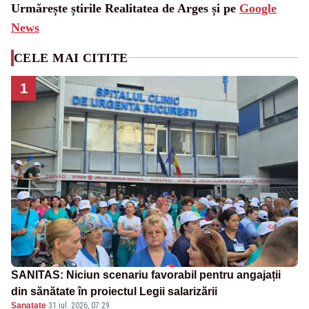
Urmărește știrile Realitatea de Arges și pe
Google
News
CELE MAI CITITE
1
SANITAS: Niciun scenariu favorabil pentru angajații
din sănătate în proiectul Legii salarizării
Sanatate
·
31 iul. 2026, 07:29