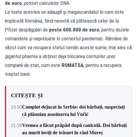
de euro
, potrivit calculelor DNA.
La toate acestea se adaugă și megascandalul în care este
implicată România, fiind nevoită să plătească celor de la
Pfizer despăgubiri de
peste 600.000 de euro
, pentru dozele
comandate și nepreluate în contextul pandemiei. Rămâne de
văzut cum va recupera statul român aceste sume, mai ales că
gigantul pharma a obținut deja blocarea conturilor unor
companii de stat, cum este
ROMATSA
, pentru a recupera
treptat banii.
CITEȘTE ȘI
Complot dejucat în Serbia: doi bărbați, suspectați
15:50
că plănuiau asasinarea lui Vučić
Vremea a făcut prăpăd după caniculă. Doi bărbați
21:39
au murit loviți de trăsnet în râul Mureș