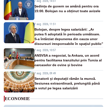
7 aug. 2026, 14:51
Ședința de guvern se amână pentru ora
15:00. Bolojan nu a obținut toate avizele
7 aug. 2026, 11:51
Bolojan, despre legea salarizării: „Ar
putea fi adoptată în perioada următoare.
S-a întârziat depunerea din cauza unor
discursuri iresponsabile în spaţiul public”
7 aug. 2026, 10:57
ANSVSA a negociat, la Ankara, un acord
pentru facilitarea tranzitului prin Turcia al
carcaselor de ovine și bovine
7 aug. 2026, 09:49
Senatorii și deputații rămân la muncă.
Sesiunea extraordinară, prelungită până
la votul pe legea salarizării
ECONOMIE