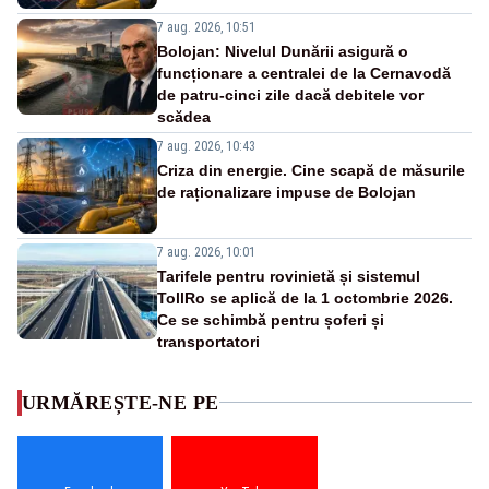
7 aug. 2026, 10:51
Bolojan: Nivelul Dunării asigură o
funcționare a centralei de la Cernavodă
de patru-cinci zile dacă debitele vor
scădea
7 aug. 2026, 10:43
Criza din energie. Cine scapă de măsurile
de raționalizare impuse de Bolojan
7 aug. 2026, 10:01
Tarifele pentru rovinietă și sistemul
TollRo se aplică de la 1 octombrie 2026.
Ce se schimbă pentru șoferi și
transportatori
URMĂREȘTE-NE PE