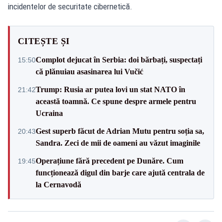
incidentelor de securitate cibernetică.
CITEȘTE ȘI
Complot dejucat în Serbia: doi bărbați, suspectați
15:50
că plănuiau asasinarea lui Vučić
Trump: Rusia ar putea lovi un stat NATO în
21:42
această toamnă. Ce spune despre armele pentru
Ucraina
Gest superb făcut de Adrian Mutu pentru soția sa,
20:43
Sandra. Zeci de mii de oameni au văzut imaginile
Operațiune fără precedent pe Dunăre. Cum
19:45
funcționează digul din barje care ajută centrala de
la Cernavodă