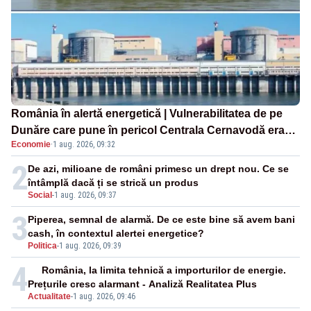
România în alertă energetică | Vulnerabilitatea de pe
Dunăre care pune în pericol Centrala Cernavodă era
Economie
·
1 aug. 2026, 09:32
cunoscută de pe vremea lui Ceaușescu
2
De azi, milioane de români primesc un drept nou. Ce se
întâmplă dacă ți se strică un produs
Social
-
1 aug. 2026, 09:37
3
Piperea, semnal de alarmă. De ce este bine să avem bani
cash, în contextul alertei energetice?
Politica
-
1 aug. 2026, 09:39
4
România, la limita tehnică a importurilor de energie.
Prețurile cresc alarmant - Analiză Realitatea Plus
Actualitate
-
1 aug. 2026, 09:46