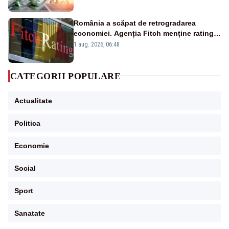
România a scăpat de retrogradarea
economiei. Agenția Fitch menține ratingul
„BBB-” cu perspectivă negativă
1 aug. 2026, 06:48
CATEGORII POPULARE
Actualitate
Politica
Economie
Social
Sport
Sanatate