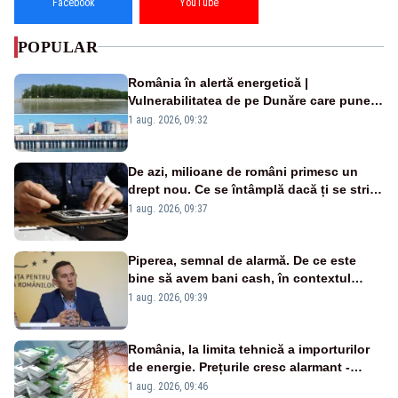
Facebook
YouTube
POPULAR
România în alertă energetică |
Vulnerabilitatea de pe Dunăre care pune
în pericol Centrala Cernavodă era
1 aug. 2026, 09:32
cunoscută de pe vremea lui Ceaușescu
De azi, milioane de români primesc un
drept nou. Ce se întâmplă dacă ți se strică
un produs
1 aug. 2026, 09:37
Piperea, semnal de alarmă. De ce este
bine să avem bani cash, în contextul
alertei energetice?
1 aug. 2026, 09:39
România, la limita tehnică a importurilor
de energie. Prețurile cresc alarmant -
Analiză Realitatea Plus
1 aug. 2026, 09:46