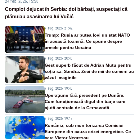
24 feb. 2026, 15:50
Complot dejucat în Serbia: doi bărbați, suspectați că
plănuiau asasinarea lui Vučić
7 aug. 2026, 21:42
Trump: Rusia ar putea lovi un stat NATO
în această toamnă. Ce spune despre
armele pentru Ucraina
7 aug. 2026, 20:43
Gest superb făcut de Adrian Mutu pentru
soția sa, Sandra. Zeci de mii de oameni au
văzut imaginile
7 aug. 2026, 19:45
Operațiune fără precedent pe Dunăre.
Cum funcționează digul din barje care
ajută centrala de la Cernavodă
7 aug. 2026, 19:17
România, sub monitorizarea Comisiei
Europene din cauza crizei energetice. Ce
cere Victor Negrescu