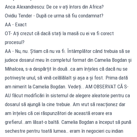
Anca Alexandrescu: De ce v-ați întors din Africa?
Ovidiu Tender - După ce urma să fiu condamnat?
AA - Exact
OT- Ați crezut că dacă stați la masă cu ei va fi corect
procesul?
AA - Nu, nu. Știam că nu va fi. Întâmplător când trebuia să se
judece dosarul meu în completul format din Camelia Bogdan și
Mihalcea, s-a despărțit în două..ca am înțeles că dacă nu se
potrivește unul, să vină celălălalt și așa a și fost. Prima dată
am nimerit la Camelia Bogdan. Vedeți.. AM OBSERVAT CĂ S-
AU făcut modificări în sistemul de alegere aleatorie pentru ca
dosarul să ajungă la cine trebuie. Am vrut să reacționez dar
am înțeles că cei răspunzători de această eroare era
grefierul..am lăsat-o baltă. Camelia Bogdan a început să pună
sechestre pentru toată lumea… eram în negocieri cu indian