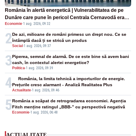
România în alertă energetică | Vulnerabilitatea de pe
Dunăre care pune în pericol Centrala Cernavodă era
Economie
·
1 aug. 2026, 09:32
cunoscută de pe vremea lui Ceaușescu
2
De azi, milioane de români primesc un drept nou. Ce se
întâmplă dacă ți se strică un produs
Social
-
1 aug. 2026, 09:37
3
Piperea, semnal de alarmă. De ce este bine să avem bani
cash, în contextul alertei energetice?
Politica
-
1 aug. 2026, 09:39
4
România, la limita tehnică a importurilor de energie.
Prețurile cresc alarmant - Analiză Realitatea Plus
Actualitate
-
1 aug. 2026, 09:46
5
România a scăpat de retrogradarea economiei. Agenția
Fitch menține ratingul „BBB-” cu perspectivă negativă
Economie
-
1 aug. 2026, 06:48
ACTUALITATE