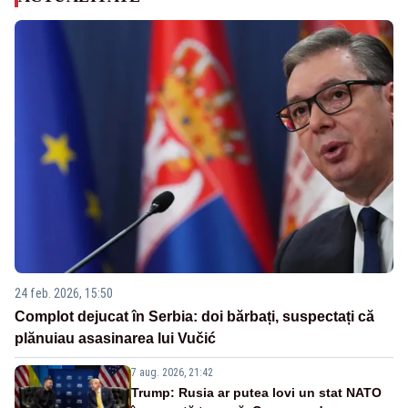
24 feb. 2026, 15:50
Complot dejucat în Serbia: doi bărbați, suspectați că
plănuiau asasinarea lui Vučić
7 aug. 2026, 21:42
Trump: Rusia ar putea lovi un stat NATO