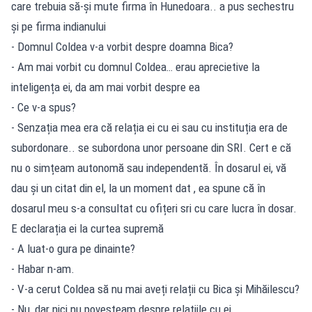
care trebuia să-și mute firma în Hunedoara.. a pus sechestru
și pe firma indianului
- Domnul Coldea v-a vorbit despre doamna Bica?
- Am mai vorbit cu domnul Coldea… erau aprecietive la
inteligența ei, da am mai vorbit despre ea
- Ce v-a spus?
- Senzația mea era că relația ei cu ei sau cu instituția era de
subordonare.. se subordona unor persoane din SRI. Cert e că
nu o simțeam autonomă sau independentă. În dosarul ei, vă
dau și un citat din el, la un moment dat , ea spune că în
dosarul meu s-a consultat cu ofițeri sri cu care lucra în dosar.
E declarația ei la curtea supremă
- A luat-o gura pe dinainte?
- Habar n-am.
- V-a cerut Coldea să nu mai aveți relații cu Bica și Mihăilescu?
- Nu, dar nici nu povesteam despre relațiile cu ei