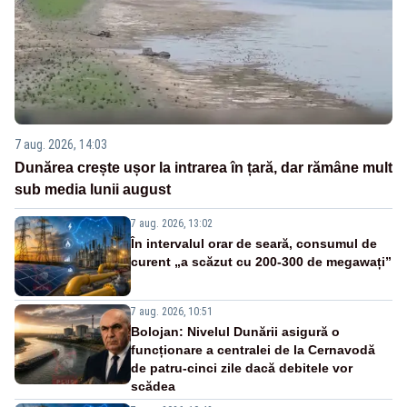
7 aug. 2026, 14:03
Dunărea crește ușor la intrarea în țară, dar rămâne mult
sub media lunii august
7 aug. 2026, 13:02
În intervalul orar de seară, consumul de
curent „a scăzut cu 200-300 de megawați”
7 aug. 2026, 10:51
Bolojan: Nivelul Dunării asigură o
funcționare a centralei de la Cernavodă
de patru-cinci zile dacă debitele vor
scădea