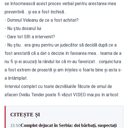
se întocmească acest proces verbal pentru arestarea mea
preventivă.. și ea a fost închisă..
- Domnul Videanu de ce a fost achitat?
- Nu știu dosarul lui
- Oare tot SRI a intervenit?
- Nu știu.. era greu pentru un judecător să decidă după ce a
fost arestată că a dat o decizie în favoarea mea.. teama de a
nu fi și ei acuzați la rândul lor că m-au favorizat.. conjunctura
a fost extrem de proastă și am înțeles-o foarte bine și asta s-
a întâmplat.
Interviul complet cu toate dezvăluirile făcute de omul de
afaceri Ovidiu Tender poate fi văzut VIDEO mai jos în articol:
CITEȘTE ȘI
Complot dejucat în Serbia: doi bărbați, suspectați
15:50