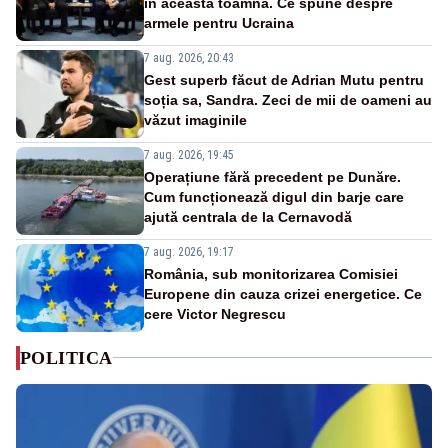
în această toamnă. Ce spune despre
armele pentru Ucraina
7 aug. 2026, 20:43
Gest superb făcut de Adrian Mutu pentru
soția sa, Sandra. Zeci de mii de oameni au
văzut imaginile
7 aug. 2026, 19:45
Operațiune fără precedent pe Dunăre.
Cum funcționează digul din barje care
ajută centrala de la Cernavodă
7 aug. 2026, 19:17
România, sub monitorizarea Comisiei
Europene din cauza crizei energetice. Ce
cere Victor Negrescu
POLITICA