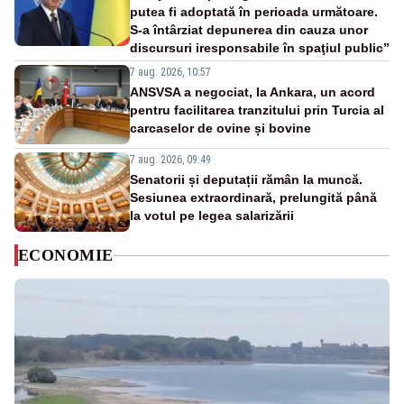
putea fi adoptată în perioada următoare.
S-a întârziat depunerea din cauza unor
discursuri iresponsabile în spaţiul public”
7 aug. 2026, 10:57
ANSVSA a negociat, la Ankara, un acord
pentru facilitarea tranzitului prin Turcia al
carcaselor de ovine și bovine
7 aug. 2026, 09:49
Senatorii și deputații rămân la muncă.
Sesiunea extraordinară, prelungită până
la votul pe legea salarizării
ECONOMIE