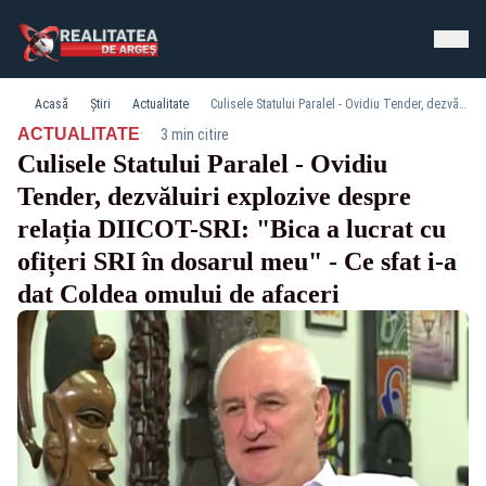
Acasă
Știri
Actualitate
Culisele Statului Paralel - Ovidiu Tender, dezvăluiri explozive despre relația DIICOT-SRI: "Bica a lucrat cu ofițeri SRI în dosarul meu" - Ce sfat i-a dat Coldea omului de afaceri
·
ACTUALITATE
3 min citire
Culisele Statului Paralel - Ovidiu
Tender, dezvăluiri explozive despre
relația DIICOT-SRI: "Bica a lucrat cu
ofițeri SRI în dosarul meu" - Ce sfat i-a
dat Coldea omului de afaceri