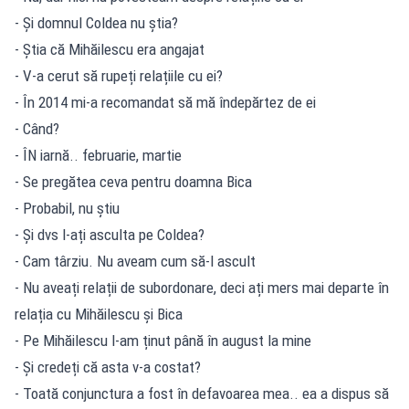
- Și domnul Coldea nu știa?
- Știa că Mihăilescu era angajat
- V-a cerut să rupeți relațiile cu ei?
- În 2014 mi-a recomandat să mă îndepărtez de ei
- Când?
- ÎN iarnă.. februarie, martie
- Se pregătea ceva pentru doamna Bica
- Probabil, nu știu
- Și dvs l-ați asculta pe Coldea?
- Cam târziu. Nu aveam cum să-l ascult
- Nu aveați relații de subordonare, deci ați mers mai departe în
relația cu Mihăilescu și Bica
- Pe Mihăilescu l-am ținut până în august la mine
- Și credeți că asta v-a costat?
- Toată conjunctura a fost în defavoarea mea.. ea a dispus să