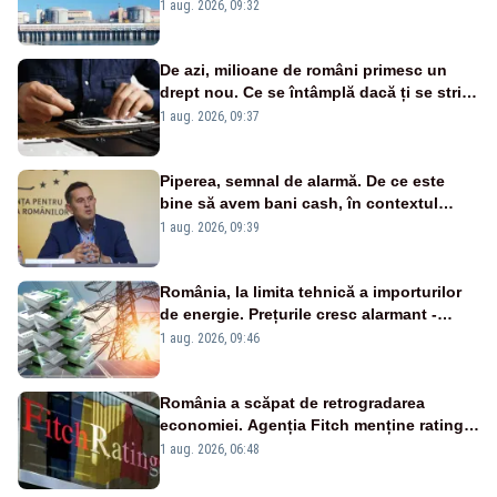
în pericol Centrala Cernavodă era
1 aug. 2026, 09:32
cunoscută de pe vremea lui Ceaușescu
De azi, milioane de români primesc un
drept nou. Ce se întâmplă dacă ți se strică
un produs
1 aug. 2026, 09:37
Piperea, semnal de alarmă. De ce este
bine să avem bani cash, în contextul
alertei energetice?
1 aug. 2026, 09:39
România, la limita tehnică a importurilor
de energie. Prețurile cresc alarmant -
Analiză Realitatea Plus
1 aug. 2026, 09:46
România a scăpat de retrogradarea
economiei. Agenția Fitch menține ratingul
„BBB-” cu perspectivă negativă
1 aug. 2026, 06:48