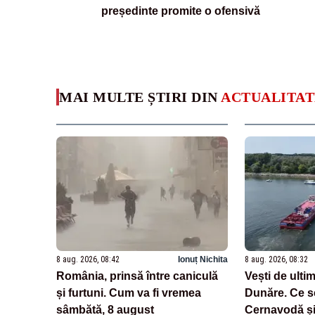
președinte promite o ofensivă
MAI MULTE ȘTIRI DIN
ACTUALITAT
8 aug. 2026, 08:42
Ionuț Nichita
8 aug. 2026, 08:32
România, prinsă între caniculă
Vești de ulti
și furtuni. Cum va fi vremea
Dunăre. Ce se
sâmbătă, 8 august
Cernavodă și 