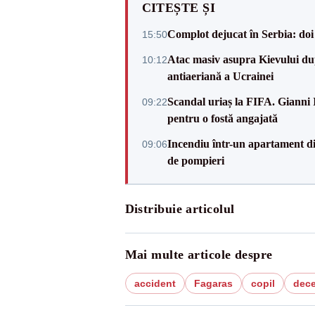
CITEȘTE ȘI
Complot dejucat în Serbia: doi 
15:50
Atac masiv asupra Kievului du
10:12
antiaeriană a Ucrainei
Scandal uriaș la FIFA. Gianni I
09:22
pentru o fostă angajată
Incendiu într-un apartament di
09:06
de pompieri
Distribuie articolul
Mai multe articole despre
accident
Fagaras
copil
dec