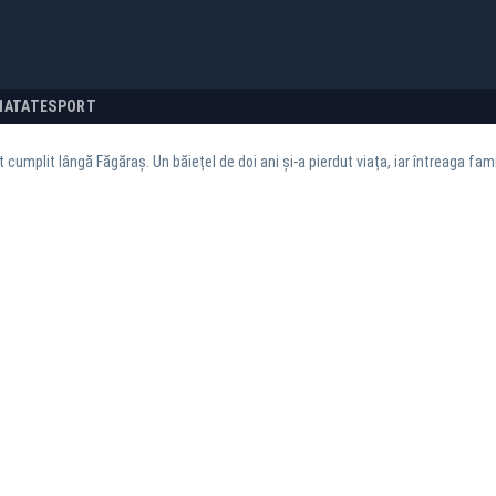
NATATE
SPORT
 cumplit lângă Făgăraș. Un băiețel de doi ani și-a pierdut viața, iar întreaga famil