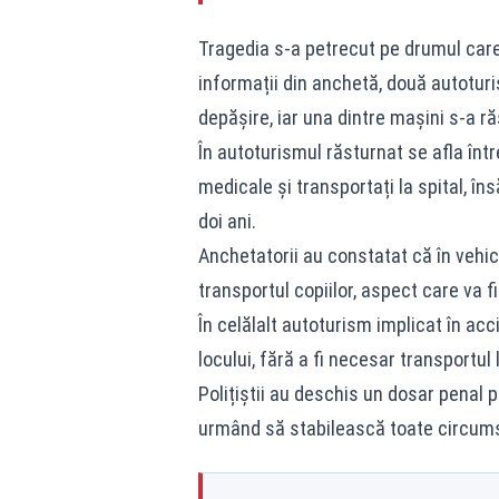
Tragedia s-a petrecut pe drumul care 
informații din anchetă, două autoturi
depășire, iar una dintre mașini s-a ră
În autoturismul răsturnat se afla într
medicale și transportați la spital, îns
doi ani.
Anchetatorii au constatat că în vehi
transportul copiilor, aspect care va fi
În celălalt autoturism implicat în acci
locului, fără a fi necesar transportul l
Polițiștii au deschis un dosar penal 
urmând să stabilească toate circumst