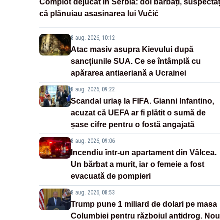
Complot dejucat în Serbia: doi bărbați, suspectaț
că plănuiau asasinarea lui Vučić
8 aug. 2026, 10:12
Atac masiv asupra Kievului după
sancțiunile SUA. Ce se întâmplă cu
apărarea antiaeriană a Ucrainei
8 aug. 2026, 09:22
Scandal uriaș la FIFA. Gianni Infantino,
acuzat că UEFA ar fi plătit o sumă de
șase cifre pentru o fostă angajată
8 aug. 2026, 09:06
Incendiu într-un apartament din Vâlcea.
Un bărbat a murit, iar o femeie a fost
evacuată de pompieri
8 aug. 2026, 08:53
Trump pune 1 miliard de dolari pe masa
Columbiei pentru războiul antidrog. Nou