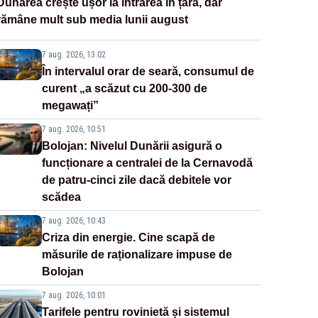
Dunărea crește ușor la intrarea în țară, dar
rămâne mult sub media lunii august
7 aug. 2026, 13:02
În intervalul orar de seară, consumul de
curent „a scăzut cu 200-300 de
megawați”
7 aug. 2026, 10:51
Bolojan: Nivelul Dunării asigură o
funcționare a centralei de la Cernavodă
de patru-cinci zile dacă debitele vor
scădea
7 aug. 2026, 10:43
Criza din energie. Cine scapă de
măsurile de raționalizare impuse de
Bolojan
7 aug. 2026, 10:01
Tarifele pentru rovinietă și sistemul