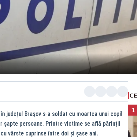
CE
1
în județul Brașov s-a soldat cu moartea unui copil
or șapte persoane. Printre victime se află părinții
i, cu vârste cuprinse între doi și șase ani.