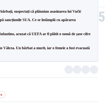
bărbați, suspectați că plănuiau asasinarea lui Vučić
pă sancțiunile SUA. Ce se întâmplă cu apărarea
nfantino, acuzat că UEFA ar fi plătit o sumă de șase cifre
n Vâlcea. Un bărbat a murit, iar o femeie a fost evacuată
es