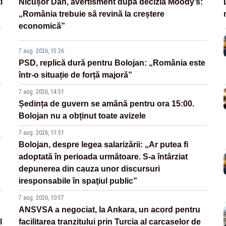
i
Nicușor Dan, avertisment după decizia Moody’s:
„România trebuie să revină la creștere
economică”
7 aug. 2026, 15:26
PSD, replică dură pentru Bolojan: „România este
într-o situație de forță majoră”
7 aug. 2026, 14:51
Ședința de guvern se amână pentru ora 15:00.
Bolojan nu a obținut toate avizele
7 aug. 2026, 11:51
Bolojan, despre legea salarizării: „Ar putea fi
adoptată în perioada următoare. S-a întârziat
depunerea din cauza unor discursuri
iresponsabile în spaţiul public”
7 aug. 2026, 10:57
ANSVSA a negociat, la Ankara, un acord pentru
l
facilitarea tranzitului prin Turcia al carcaselor de