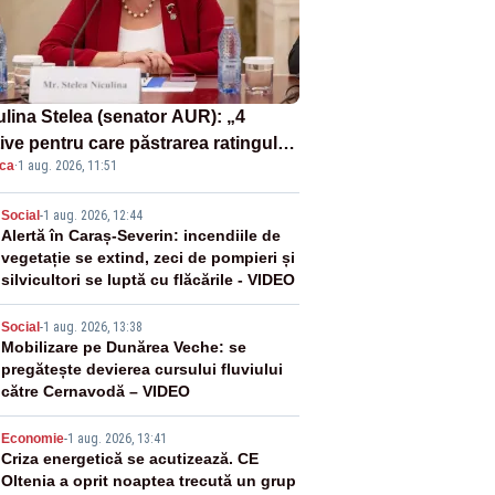
ulina Stelea (senator AUR): „4
ive pentru care păstrarea ratingului
ica
·
1 aug. 2026, 11:51
ară nu este o reușită pentru
ernul Bolojan”
2
Social
-
1 aug. 2026, 12:44
Alertă în Caraș-Severin: incendiile de
vegetație se extind, zeci de pompieri și
silvicultori se luptă cu flăcările - VIDEO
3
Social
-
1 aug. 2026, 13:38
Mobilizare pe Dunărea Veche: se
pregătește devierea cursului fluviului
către Cernavodă – VIDEO
4
Economie
-
1 aug. 2026, 13:41
Criza energetică se acutizează. CE
Oltenia a oprit noaptea trecută un grup