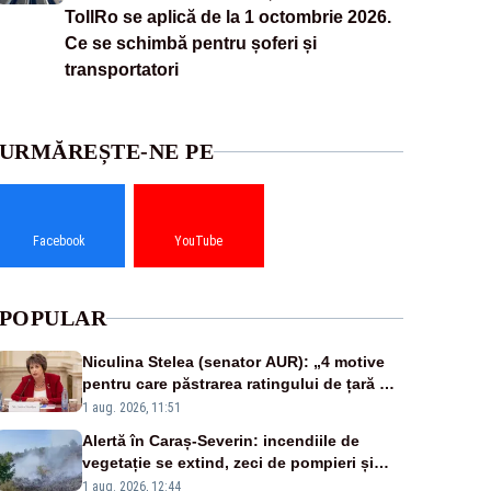
TollRo se aplică de la 1 octombrie 2026.
Ce se schimbă pentru șoferi și
transportatori
URMĂREȘTE-NE PE
Facebook
YouTube
POPULAR
Niculina Stelea (senator AUR): „4 motive
pentru care păstrarea ratingului de țară nu
este o reușită pentru Guvernul Bolojan”
1 aug. 2026, 11:51
Alertă în Caraș-Severin: incendiile de
vegetație se extind, zeci de pompieri și
silvicultori se luptă cu flăcările - VIDEO
1 aug. 2026, 12:44