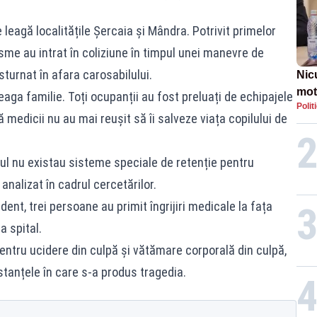
leagă localitățile Șercaia și Mândra. Potrivit primelor
sme au intrat în coliziune în timpul unei manevre de
sturnat în afara carosabilului.
Nic
mot
eaga familie. Toți ocupanții au fost preluați de echipajele
Polit
de ț
ă medicii nu au mai reușit să îi salveze viața copilului de
Guv
cul nu existau sisteme speciale de retenție pentru
 analizat în cadrul cercetărilor.
dent, trei persoane au primit îngrijiri medicale la fața
a spital.
pentru ucidere din culpă și vătămare corporală din culpă,
anțele în care s-a produs tragedia.