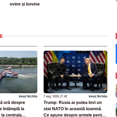
ovine și bovine
E
Ionuț Nichita
7 aug. 2026, 21:42
Ionuț Nichita
mă oră despre
Trump: Rusia ar putea lovi un
 întâmplă la
stat NATO în această toamnă.
la centrala
Ce spune despre armele pentru