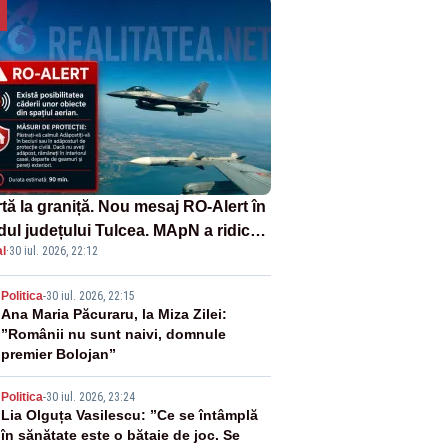
tă la graniță. Nou mesaj RO-Alert în
dul județului Tulcea. MApN a ridicat
l
·
30 iul. 2026, 22:12
la sol două avioane F-16
2
Politica
-
30 iul. 2026, 22:15
Ana Maria Păcuraru, la Miza Zilei:
”Românii nu sunt naivi, domnule
premier Bolojan”
3
Politica
-
30 iul. 2026, 23:24
Lia Olguța Vasilescu: ”Ce se întâmplă
în sănătate este o bătaie de joc. Se