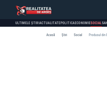
ULTIMELE ȘTIRI
ACTUALITATE
POLITICA
ECONOMIE
SOCIAL
SA
Acasă
Știri
Social
Produsul din 