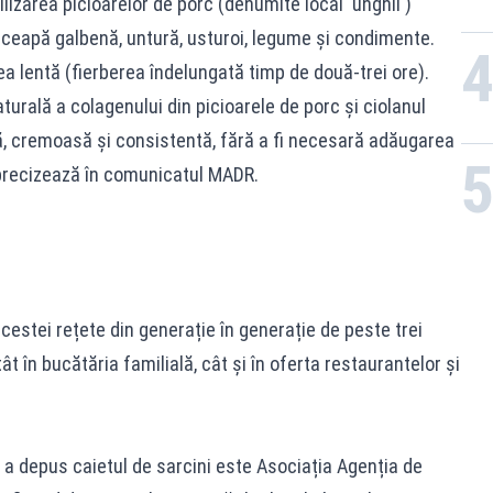
lizarea picioarelor de porc (denumite local 'unghii')
 ceapă galbenă, untură, usturoi, legume și condimente.
ea lentă (fierberea îndelungată timp de două-trei ore).
rală a colagenului din picioarele de porc și ciolanul
nă, cremoasă și consistentă, fără a fi necesară adăugarea
e precizează în comunicatul MADR.
estei rețete din generație în generație de peste trei
ât în bucătăria familială, cât și în oferta restaurantelor și
 a depus caietul de sarcini este Asociația Agenția de