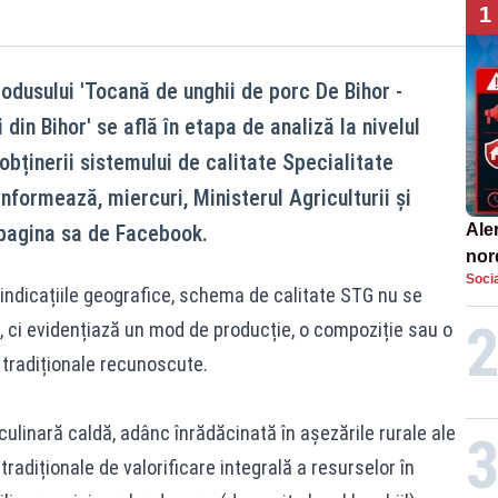
1
odusului 'Tocană de unghii de porc De Bihor -
 din Bihor' se află în etapa de analiză la nivelul
bținerii sistemului de calitate Specialitate
nformează, miercuri, Ministerul Agriculturii și
 pagina sa de Facebook.
Aler
nor
Socia
de 
e indicațiile geografice, schema de calitate STG nu se
, ci evidențiază un mod de producție, o compoziție sau o
 tradiționale recunoscute.
culinară caldă, adânc înrădăcinată în așezările rurale ale
 tradiționale de valorificare integrală a resurselor în