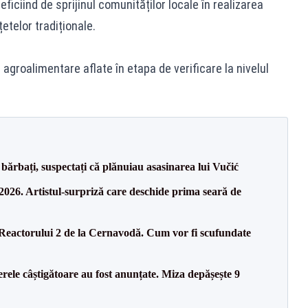
iciind de sprijinul comunităților locale în realizarea
etelor tradiționale.
agroalimentare aflate în etapa de verificare la nivelul
bărbați, suspectați că plănuiau asasinarea lui Vučić
26. Artistul-surpriză care deschide prima seară de
 Reactorului 2 de la Cernavodă. Cum vor fi scufundate
rele câștigătoare au fost anunțate. Miza depășește 9