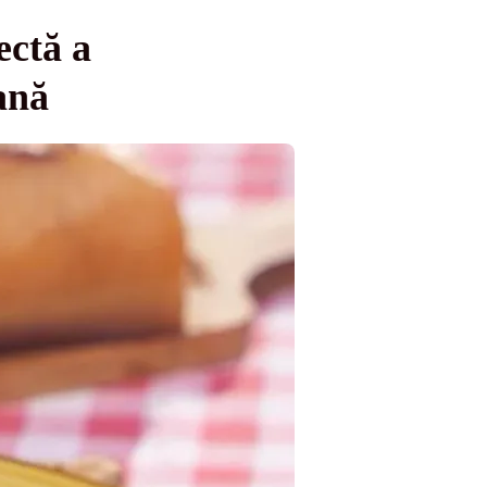
ectă a
ană