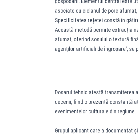
gospodării. Elementul central este uti
asociate cu ciolanul de porc afumat,
Specificitatea rețetei constă în gătir
Această metodă permite extracția natu
afumat, oferind sosului o textură fi
agenților artificiali de îngroșare', s
Dosarul tehnic atestă transmiterea ac
decenii, fiind o prezență constantă at
evenimentelor culturale din regiune.
Grupul aplicant care a documentat și