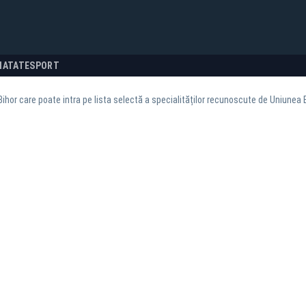
NATATE
SPORT
Bihor care poate intra pe lista selectă a specialităților recunoscute de Uniunea