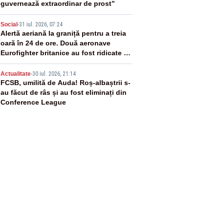
guvernează extraordinar de prost”
4
Social
-
31 iul. 2026, 07:24
Alertă aeriană la graniță pentru a treia
oară în 24 de ore. Două aeronave
Eurofighter britanice au fost ridicate de
la sol
5
Actualitate
-
30 iul. 2026, 21:14
FCSB, umilită de Auda! Roș-albaștrii s-
au făcut de râs și au fost eliminați din
Conference League