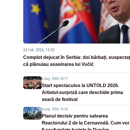
24 feb. 2026, 15:50
Complot dejucat în Serbia: doi bărbați, suspectaț
că plănuiau asasinarea lui Vučić
6 aug. 2026, 20:17
Start spectaculos la UNTOLD 2026.
Artistul-surpriză care deschide prima
seară de festival
6 aug. 2026, 19:56
Planul decisiv pentru salvarea
Reactorului 2 de la Cernavodă. Cum vor
fi scufundate barjele în Dunăre