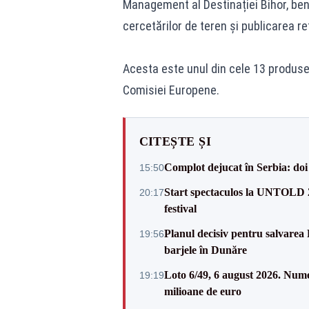
Management al Destinației Bihor, benef
cercetărilor de teren și publicarea reț
Acesta este unul din cele 13 produse 
Comisiei Europene.
CITEȘTE ȘI
Complot dejucat în Serbia: doi 
15:50
Start spectaculos la UNTOLD 20
20:17
festival
Planul decisiv pentru salvarea
19:56
barjele în Dunăre
Loto 6/49, 6 august 2026. Nume
19:19
milioane de euro