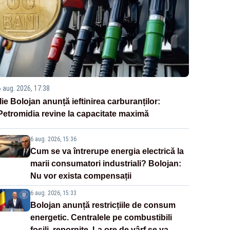
6 aug. 2026, 17:38
Ilie Bolojan anunță ieftinirea carburanților:
Petromidia revine la capacitate maximă
6 aug. 2026, 15:36
Cum se va întrerupe energia electrică la
marii consumatori industriali? Bolojan:
Nu vor exista compensații
6 aug. 2026, 15:33
Bolojan anunță restricțiile de consum
energetic. Centralele pe combustibili
fosili, repornite. La ore de vârf se va