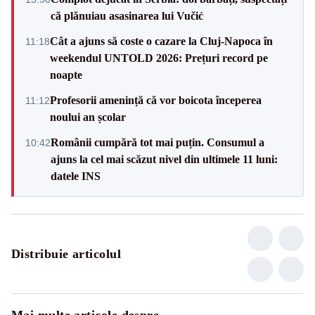
că plănuiau asasinarea lui Vučić
Cât a ajuns să coste o cazare la Cluj-Napoca în
11:18
weekendul UNTOLD 2026: Prețuri record pe
noapte
Profesorii amenință că vor boicota începerea
11:12
noului an școlar
Românii cumpără tot mai puțin. Consumul a
10:42
ajuns la cel mai scăzut nivel din ultimele 11 luni:
datele INS
Distribuie articolul
Mai multe articole despre