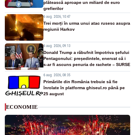
plătească aproape un miliard de euro
grefierilor
6 aug. 2026, 10:47
Trei morți în urma unui atac rusesc asupra
regiunii Harkov
6 aug. 2026, 09:13
Donald Trump a răbufnit împotriva șefului
Pentagonului: președintele, enervat că i
s-ar fi ascuns penuria de rachete – SURSE
6 aug. 2026, 08:35
Primăriile din România trebuie să fie
înrolate în platforma ghiseul.ro până pe
25 august
ECONOMIE