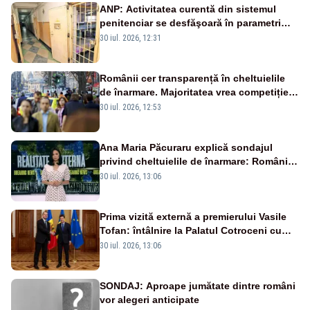
ANP: Activitatea curentă din sistemul
penitenciar se desfăşoară în parametri
normali
30 iul. 2026, 12:31
Românii cer transparență în cheltuielile
de înarmare. Majoritatea vrea competiție
reală și industrie locală – SONDAJ
30 iul. 2026, 12:53
Ana Maria Păcuraru explică sondajul
privind cheltuielile de înarmare: Românii
cer transparență în achiziții și un echilibru
30 iul. 2026, 13:06
între partenerii externi
Prima vizită externă a premierului Vasile
Tofan: întâlnire la Palatul Cotroceni cu
președintele Nicușor Dan
30 iul. 2026, 13:06
SONDAJ: Aproape jumătate dintre români
vor alegeri anticipate