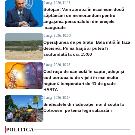
6 aug. 2026, 11:18
Bolojan: Vom aproba în maximum două
săptămâni un memorandum pentru
angajarea personalului din creșele
inaugurate
6 aug. 2026, 10:50
Operațiunea de pe brațul Bala intră în faza
decisivă. Prima barjă ar putea fi
scufundată la ora 15:00
6 aug. 2026, 10:38
Cod roșu de caniculă în șapte județe și
cod portocaliu de vijelii în mai multe
regiuni: temperaturi de 41 de grade -
HARTA
6 aug. 2026, 10:34
Sindicatele din Educație, noi discuții la
Cotroceni pe tema legii salarizării
POLITICA