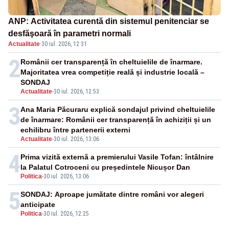
ANP: Activitatea curentă din sistemul penitenciar se
desfăşoară în parametri normali
Actualitate
·
30 iul. 2026, 12:31
2
Românii cer transparență în cheltuielile de înarmare.
Majoritatea vrea competiție reală și industrie locală –
SONDAJ
Actualitate
-
30 iul. 2026, 12:53
3
Ana Maria Păcuraru explică sondajul privind cheltuielile
de înarmare: Românii cer transparență în achiziții și un
echilibru între partenerii externi
Actualitate
-
30 iul. 2026, 13:06
4
Prima vizită externă a premierului Vasile Tofan: întâlnire
la Palatul Cotroceni cu președintele Nicușor Dan
Politica
-
30 iul. 2026, 13:06
5
SONDAJ: Aproape jumătate dintre români vor alegeri
anticipate
Politica
-
30 iul. 2026, 12:25