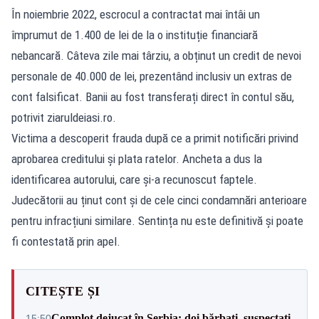
În noiembrie 2022, escrocul a contractat mai întâi un
împrumut de 1.400 de lei de la o instituție financiară
nebancară. Câteva zile mai târziu, a obținut un credit de nevoi
personale de 40.000 de lei, prezentând inclusiv un extras de
cont falsificat. Banii au fost transferați direct în contul său,
potrivit
ziaruldeiasi.ro
.
Victima a descoperit frauda după ce a primit notificări privind
aprobarea creditului și plata ratelor. Ancheta a dus la
identificarea autorului, care și-a recunoscut faptele.
Judecătorii au ținut cont și de cele cinci condamnări anterioare
pentru infracțiuni similare. Sentința nu este definitivă și poate
fi contestată prin apel.
CITEȘTE ȘI
Complot dejucat în Serbia: doi bărbați, suspectați
15:50