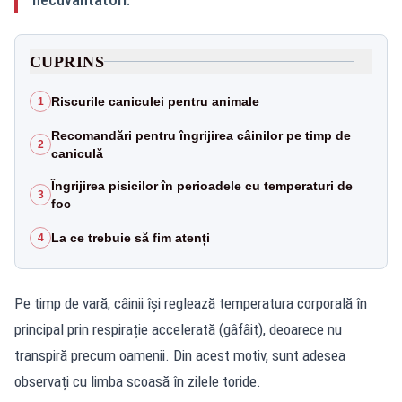
CUPRINS
Riscurile caniculei pentru animale
1
Recomandări pentru îngrijirea câinilor pe timp de
2
caniculă
Îngrijirea pisicilor în perioadele cu temperaturi de
3
foc
La ce trebuie să fim atenți
4
Pe timp de vară, câinii își reglează temperatura corporală în
principal prin respirație accelerată (gâfâit), deoarece nu
transpiră precum oamenii. Din acest motiv, sunt adesea
observați cu limba scoasă în zilele toride.