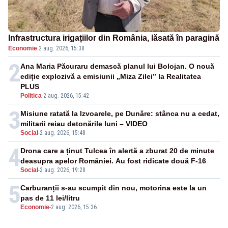
Infrastructura irigațiilor din România, lăsată în paragină
Economie
·
2 aug. 2026, 15:38
2
Ana Maria Păcuraru demască planul lui Bolojan. O nouă
ediție explozivă a emisiunii „Miza Zilei” la Realitatea
PLUS
Politica
-
2 aug. 2026, 15:42
3
Misiune ratată la Izvoarele, pe Dunăre: stânca nu a cedat,
militarii reiau detonările luni – VIDEO
Social
-
2 aug. 2026, 15:48
4
Drona care a ținut Tulcea în alertă a zburat 20 de minute
deasupra apelor României. Au fost ridicate două F-16
Social
-
2 aug. 2026, 19:28
5
Carburanții s-au scumpit din nou, motorina este la un
pas de 11 lei/litru
Economie
-
2 aug. 2026, 15:36