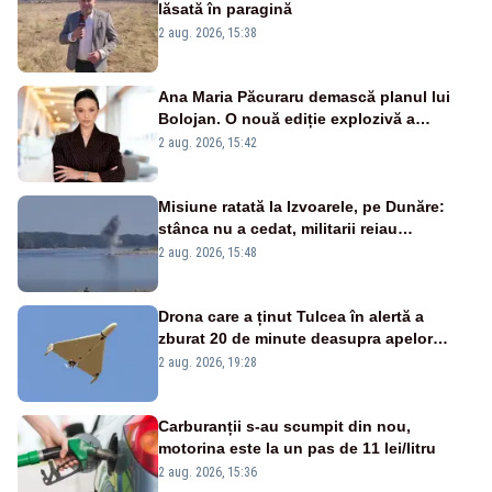
lăsată în paragină
2 aug. 2026, 15:38
Ana Maria Păcuraru demască planul lui
Bolojan. O nouă ediție explozivă a
emisiunii „Miza Zilei” la Realitatea PLUS
2 aug. 2026, 15:42
Misiune ratată la Izvoarele, pe Dunăre:
stânca nu a cedat, militarii reiau
detonările luni – VIDEO
2 aug. 2026, 15:48
Drona care a ținut Tulcea în alertă a
zburat 20 de minute deasupra apelor
României. Au fost ridicate două F-16
2 aug. 2026, 19:28
Carburanții s-au scumpit din nou,
motorina este la un pas de 11 lei/litru
2 aug. 2026, 15:36