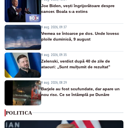
Joe Biden, vești îngrijorătoare despre
cancer. Boala s-a extins
9 aug. 2026, 09:37
Vremea se întoarce pe dos. Unde lovesc
ploile duminică, 9 august
9 aug. 2026, 09:35
Zelenski, verdict după 40 de zile de
atacuri: „Sunt mulțumit de rezultat”
9 aug. 2026, 08:29
Barjele au fost scufundate, dar apare un
nou risc. Ce se întâmplă pe Dunăre
POLITICA