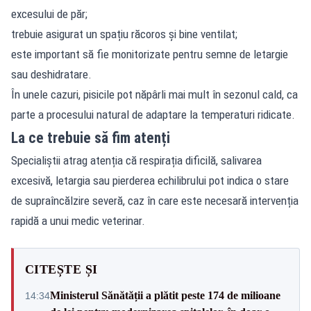
excesului de păr;
trebuie asigurat un spațiu răcoros și bine ventilat;
este important să fie monitorizate pentru semne de letargie
sau deshidratare.
În unele cazuri, pisicile pot năpârli mai mult în sezonul cald, ca
parte a procesului natural de adaptare la temperaturi ridicate.
La ce trebuie să fim atenți
Specialiștii atrag atenția că respirația dificilă, salivarea
excesivă, letargia sau pierderea echilibrului pot indica o stare
de supraîncălzire severă, caz în care este necesară intervenția
rapidă a unui medic veterinar.
CITEȘTE ȘI
Ministerul Sănătății a plătit peste 174 de milioane
14:34