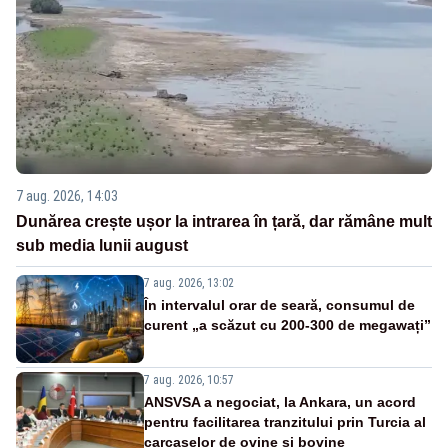
7 aug. 2026, 14:03
Dunărea crește ușor la intrarea în țară, dar rămâne mult
sub media lunii august
7 aug. 2026, 13:02
În intervalul orar de seară, consumul de
curent „a scăzut cu 200-300 de megawați”
7 aug. 2026, 10:57
ANSVSA a negociat, la Ankara, un acord
pentru facilitarea tranzitului prin Turcia al
carcaselor de ovine și bovine