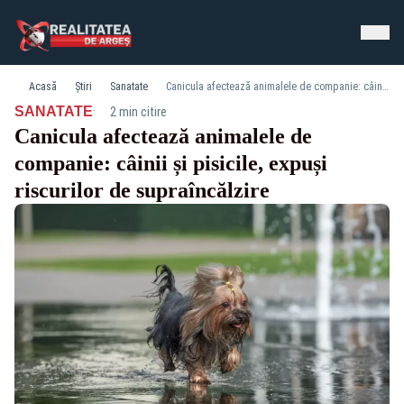
Acasă
Știri
Sanatate
Canicula afectează animalele de companie: câinii și pisicile, expuși riscurilor de supraîncălzire
·
SANATATE
2 min citire
Canicula afectează animalele de
companie: câinii și pisicile, expuși
riscurilor de supraîncălzire