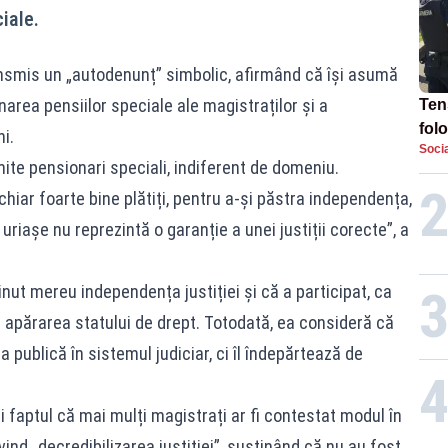
iale.
ansmis un „autodenunț” simbolic, afirmând că își asumă
inarea pensiilor speciale ale magistraților și a
Tens
fol
i.
Socia
Pop
ite pensionari speciali, indiferent de domeniu.
TE
, chiar foarte bine plătiți, pentru a-și păstra independența,
uriașe nu reprezintă o garanție a unei justiții corecte”, a
nut mereu independența justiției și că a participat, ca
 apărarea statului de drept. Totodată, ea consideră că
a publică în sistemul judiciar, ci îl îndepărtează de
 faptul că mai mulți magistrați ar fi contestat modul în
ind „decredibilizarea justiției”, susținând că nu au fost