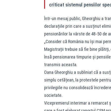
criticat sistemul pensiilor spec
Într-un mesaj public, Gheorghiu a tr
declarațiile prin care a susținut elim
pensionărilor la vârste de 48-50 de an
„Consider că România nu își mai perm
Magistrații trebuie să fie bine plătiți
însă pensionarea timpurie și pensiile 
transmis aceasta.
Oana Gheorghiu a subliniat că a susți
simplu cetățean, la protestele pentru
privilegiile nu consolidează încredere
societate.
Vicepremierul interimar a remarcat și
care a fost elaborat raportul CSM priv