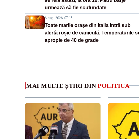
se reia astăzi, la ora 10. Patru barje
urmează să fie scufundate
6 aug. 2026, 07:15
Toate marile orașe din Italia intră sub
alertă roșie de caniculă. Temperaturile s
apropie de 40 de grade
MAI MULTE ȘTIRI DIN
POLITICA