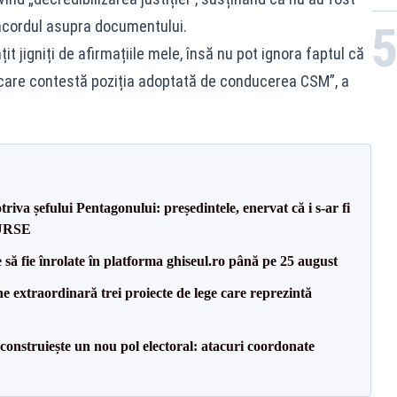
 acordul asupra documentului.
it jigniți de afirmațiile mele, însă nu pot ignora faptul că
 care contestă poziția adoptată de conducerea CSM”, a
va șefului Pentagonului: președintele, enervat că i s-ar fi
SURSE
să fie înrolate în platforma ghiseul.ro până pe 25 august
e extraordinară trei proiecte de lege care reprezintă
construiește un nou pol electoral: atacuri coordonate