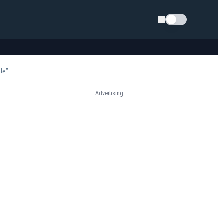
Schimba tema
le”
Advertising