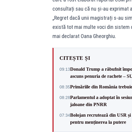
consultați sau că nu și-au exprimat
„Regret dacă unii magistrați s-au simț
există tot mai multe voci din sistem
mai declarat Oana Gheorghiu.
CITEȘTE ȘI
Donald Trump a răbufnit împotri
09:13
ascuns penuria de rachete – 
Primăriile din România trebuie 
08:35
Parlamentul a adoptat în sesiun
08:28
jaloane din PNRR
Bolojan recrutează din USR și 
07:34
pentru menținerea la putere