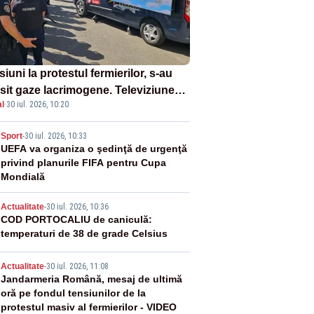
iuni la protestul fermierilor, s-au
osit gaze lacrimogene. Televiziunea
l
·
30 iul. 2026, 10:20
orului face apel la calm – LIVE
XT
2
Sport
-
30 iul. 2026, 10:33
UEFA va organiza o şedinţă de urgenţă
privind planurile FIFA pentru Cupa
Mondială
3
Actualitate
-
30 iul. 2026, 10:36
COD PORTOCALIU de caniculă:
temperaturi de 38 de grade Celsius
4
Actualitate
-
30 iul. 2026, 11:08
Jandarmeria Română, mesaj de ultimă
oră pe fondul tensiunilor de la
protestul masiv al fermierilor - VIDEO