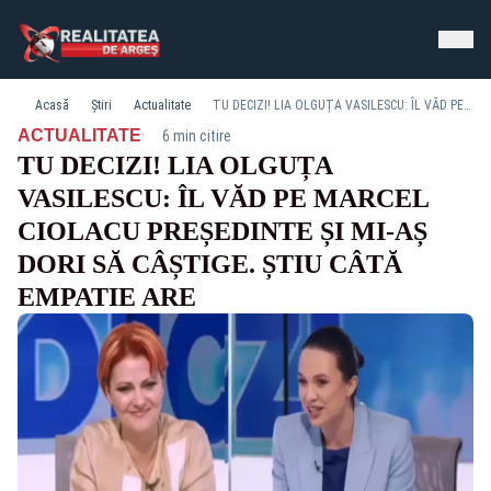
Acasă
Știri
Actualitate
TU DECIZI! LIA OLGUȚA VASILESCU: ÎL VĂD PE MARCEL CIOLACU PREȘEDINTE ȘI MI-AȘ DORI SĂ CÂȘTIGE. ȘTIU CÂTĂ EMPATIE ARE
·
ACTUALITATE
6 min citire
TU DECIZI! LIA OLGUȚA
VASILESCU: ÎL VĂD PE MARCEL
CIOLACU PREȘEDINTE ȘI MI-AȘ
DORI SĂ CÂȘTIGE. ȘTIU CÂTĂ
EMPATIE ARE