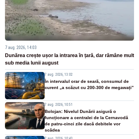
7 aug. 2026, 14:03
Dunărea crește ușor la intrarea în țară, dar rămâne mult
sub media lunii august
7 aug. 2026, 13:02
În intervalul orar de seară, consumul de
curent „a scăzut cu 200-300 de megawați”
7 aug. 2026, 10:51
Bolojan: Nivelul Dunării asigură o
funcționare a centralei de la Cernavodă
de patru-cinci zile dacă debitele vor
scădea
7 aug. 2026, 10:43