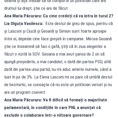
seamă și așa trebuie să se comporte un politician care are
drumul lui drept, știe ce are de făcut.
Ana Maria Păcuraru: Cu cine credeți că va intra în turul 2?
Lia Olguța Vasilescu:
Este destul de greu de spus, pentru că
și Lasconi și Ciucă și Geoană și Simion sunt foarte aproape
între ei, depinde cine face greșeli în campanie. Mircea Geoană
știe ce înseamnă să faci o gafă, știți că în ziua alegerilor a
făcut o vizită la SOV. Geoana a mai avut șansa de 2 ori să
ajungă președinte, a mai candidat, o dată din partea PSD, altă
dată din partea unui partid, nu-mi aduc aminte numele, când a
luat în jur de 3%. La Elena Lasconi mi se pare că umblă destul
de bezmetic, se cunoaște că nu este un politician versat și nu
are un program coerent.
Ana Maria Păcuraru: Va fi dificil să formați o majoritate
parlamentară, în condițiile în care PNL a anunțat că
exclude o colaborare într-o viitoare guvernare?