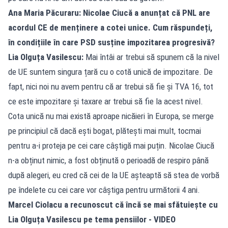
Ana Maria Păcuraru: Nicolae Ciucă a anunțat că PNL are
acordul CE de menținere a cotei unice. Cum răspundeți,
în condițiile în care PSD susține impozitarea progresivă?
Lia Olguța Vasilescu:
Mai întâi ar trebui să spunem că la nivel
de UE suntem singura țară cu o cotă unică de impozitare. De
fapt, nici noi nu avem pentru că ar trebui să fie și TVA 16, tot
ce este impozitare și taxare ar trebui să fie la acest nivel.
Cota unică nu mai există aproape nicăieri în Europa, se merge
pe principiul că dacă ești bogat, plătești mai mult, tocmai
pentru a-i proteja pe cei care câștigă mai puțin. Nicolae Ciucă
n-a obținut nimic, a fost obținută o perioadă de respiro până
după alegeri, eu cred că cei de la UE așteaptă să stea de vorbă
pe îndelete cu cei care vor câștiga pentru următorii 4 ani.
Marcel Ciolacu a recunoscut că încă se mai sfătuiește cu
Lia Olguța Vasilescu pe tema pensiilor - VIDEO