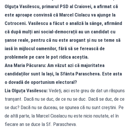
Olguța Vasilescu, primarul PSD al Craiovei, a afirmat că
este aproape convinsă că Marcel Ciolacu va ajunge la
Cotroceni. Vasilescu a făcut o analiză la sânge, afirmând
că după mulți ani social-democrații au un candidat cu
șanse reale, pentru că nu este arogant și nu se teme să
iasă în mijlocul oamenilor, fără să se ferească de
problemele pe care le pot ridica aceștia.
Ana Maria Păcuraru: Am văzut azi că majoritatea
candidaților sunt la Iași, la Sfânta Parascheva. Este asta
o dovadă de oportunism electoral?
Lia Olguța Vasilescu:
Vedeți, aici este greu de dat un răspuns
tranșant. Dacă nu se duc, de ce nu se duc. Dacă se duc, de ce
se duc? Dacă nu se duceau, se spunea că nu sunt creștini. Pe
de altă parte, la Marcel Cioalacu nu este nicio noutate, el în
fiecare an se duce la Sf. Parascheva.