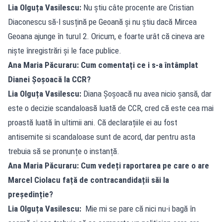
Lia Olguța Vasilescu:
Nu știu câte procente are Cristian
Diaconescu să-l susțină pe Geoană și nu știu dacă Mircea
Geoana ajunge în turul 2. Oricum, e foarte urât că cineva are
niște înregistrări și le face publice.
Ana Maria Păcuraru: Cum comentați ce i s-a întâmplat
Dianei Șoșoacă la CCR?
Lia Olguța Vasilescu:
Diana Șoșoacă nu avea nicio șansă, dar
este o decizie scandaloasă luată de CCR, cred că este cea mai
proastă luată în ultimii ani. Că declarațiile ei au fost
antisemite si scandaloase sunt de acord, dar pentru asta
trebuia să se pronunțe o instanță.
Ana Maria Păcuraru: Cum vedeți raportarea pe care o are
Marcel Ciolacu față de contracandidații săi la
președinție?
Lia Olguța Vasilescu:
Mie mi se pare că nici nu-i bagă în