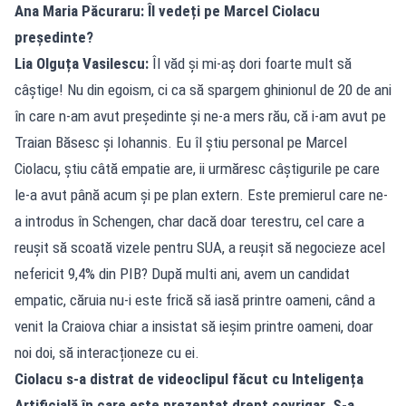
Ana Maria Păcuraru: Îl vedeți pe Marcel Ciolacu
președinte?
Lia Olguța Vasilescu:
Îl văd și mi-aș dori foarte mult să
câștige! Nu din egoism, ci ca să spargem ghinionul de 20 de ani
în care n-am avut președinte și ne-a mers rău, că i-am avut pe
Traian Băsesc și Iohannis. Eu îl știu personal pe Marcel
Ciolacu, știu câtă empatie are, ii urmăresc câștigurile pe care
le-a avut până acum și pe plan extern. Este premierul care ne-
a introdus în Schengen, char dacă doar terestru, cel care a
reușit să scoată vizele pentru SUA, a reușit să negocieze acel
nefericit 9,4% din PIB? După multi ani, avem un candidat
empatic, căruia nu-i este frică să iasă printre oameni, când a
venit la Craiova chiar a insistat să ieșim printre oameni, doar
noi doi, să interacționeze cu ei.
Ciolacu s-a distrat de videoclipul făcut cu Inteligența
Artificială în care este prezentat drept covrigar. S-a