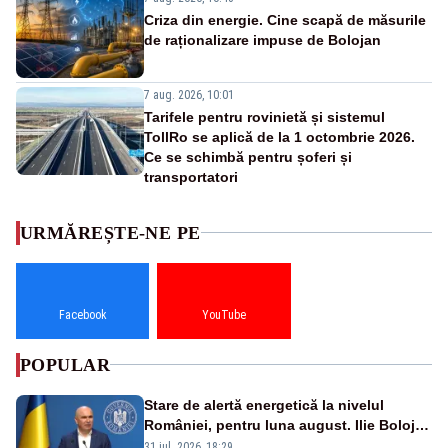
Criza din energie. Cine scapă de măsurile
de raționalizare impuse de Bolojan
7 aug. 2026, 10:01
Tarifele pentru rovinietă și sistemul
TollRo se aplică de la 1 octombrie 2026.
Ce se schimbă pentru șoferi și
transportatori
URMĂREȘTE-NE PE
Facebook
YouTube
POPULAR
Stare de alertă energetică la nivelul
României, pentru luna august. Ilie Bolojan
a anunțat importuri și posibile restricții –
31 iul. 2026, 18:29