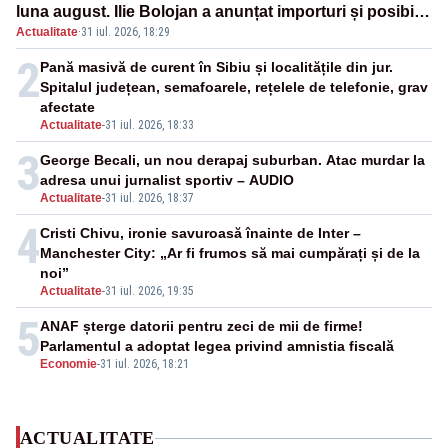
luna august. Ilie Bolojan a anunțat importuri și posibile
Actualitate
·
31 iul. 2026, 18:29
restricții – VIDEO
2
Pană masivă de curent în Sibiu și localitățile din jur.
Spitalul județean, semafoarele, rețelele de telefonie, grav
afectate
Actualitate
-
31 iul. 2026, 18:33
3
George Becali, un nou derapaj suburban. Atac murdar la
adresa unui jurnalist sportiv – AUDIO
Actualitate
-
31 iul. 2026, 18:37
4
Cristi Chivu, ironie savuroasă înainte de Inter –
Manchester City: „Ar fi frumos să mai cumpărați și de la
noi”
Actualitate
-
31 iul. 2026, 19:35
5
ANAF șterge datorii pentru zeci de mii de firme!
Parlamentul a adoptat legea privind amnistia fiscală
Economie
-
31 iul. 2026, 18:21
ACTUALITATE