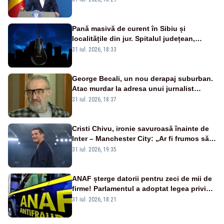
VIDEO
Pană masivă de curent în Sibiu și
localitățile din jur. Spitalul județean,
semafoarele, rețelele de telefonie, grav
31 iul. 2026, 18:33
afectate
George Becali, un nou derapaj suburban.
Atac murdar la adresa unui jurnalist
sportiv – AUDIO
31 iul. 2026, 18:37
Cristi Chivu, ironie savuroasă înainte de
Inter – Manchester City: „Ar fi frumos să
mai cumpărați și de la noi”
31 iul. 2026, 19:35
ANAF șterge datorii pentru zeci de mii de
firme! Parlamentul a adoptat legea privind
amnistia fiscală
31 iul. 2026, 18:21