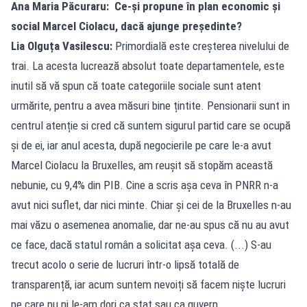
Ana Maria Păcuraru: Ce-și propune în plan economic și
social Marcel Ciolacu, dacă ajunge președinte?
Lia Olguța Vasilescu:
Primordială este creșterea nivelului de
trai. La acesta lucrează absolut toate departamentele, este
inutil să vă spun că toate categoriile sociale sunt atent
urmărite, pentru a avea măsuri bine țintite. Pensionarii sunt in
centrul atenție si cred că suntem sigurul partid care se ocupă
și de ei, iar anul acesta, după negocierile pe care le-a avut
Marcel Ciolacu la Bruxelles, am reușit să stopăm această
nebunie, cu 9,4% din PIB. Cine a scris așa ceva în PNRR n-a
avut nici suflet, dar nici minte. Chiar și cei de la Bruxelles n-au
mai văzu o asemenea anomalie, dar ne-au spus că nu au avut
ce face, dacă statul român a solicitat așa ceva. (...) S-au
trecut acolo o serie de lucruri într-o lipsă totală de
transparență, iar acum suntem nevoiți să facem niște lucruri
pe care nu ni le-am dori ca stat sau ca guvern.