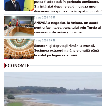
putea fi adoptată în perioada următoare.
S-a întârziat depunerea din cauza unor
discursuri iresponsabile în spaţiul public”
7 aug. 2026, 10:57
ANSVSA a negociat, la Ankara, un acord
pentru facilitarea tranzitului prin Turcia al
carcaselor de ovine și bovine
7 aug. 2026, 09:49
Senatorii și deputații rămân la muncă.
Sesiunea extraordinară, prelungită până
la votul pe legea salarizării
ECONOMIE