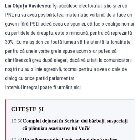
Lia Olguța Vasilescu:
Își păcălesc electoratul, știu și ei că
PNL nu va avea posibilitatea, matematic vorbind, de a face un
guvern fără PSD, adică ceea ce spun ei, că fac o coaliție numai
cu partidele de dreapta, este o minciună, pentru că reprezintă
30%. Eu mi-aș dori ca toată lumea să fie atentă la tonalitate
pentru că unele vorbe grele spuse acum s-ar putea să
cântărească greu după alegeri, dacă vă uitați la comunicatorii
noștri nu au o linie agresivă, tocmai pentru a avea o cale de
dialog cu orice partid parlamentar.
Interviul integral poate fi urmărit aici:
CITEȘTE ȘI
Complot dejucat în Serbia: doi bărbați, suspectați
15:50
că plănuiau asasinarea lui Vučić
Un influencer din Timiș, reținut după un live
17:44