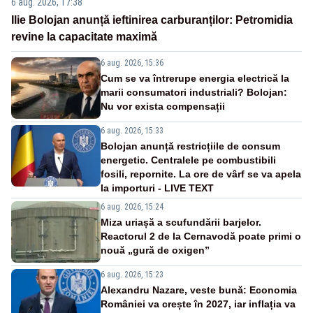
6 aug. 2026, 17:38
Ilie Bolojan anunță ieftinirea carburanților: Petromidia
revine la capacitate maximă
6 aug. 2026, 15:36
Cum se va întrerupe energia electrică la
marii consumatori industriali? Bolojan:
Nu vor exista compensații
6 aug. 2026, 15:33
Bolojan anunță restricțiile de consum
energetic. Centralele pe combustibili
fosili, repornite. La ore de vârf se va apela
la importuri - LIVE TEXT
6 aug. 2026, 15:24
Miza uriașă a scufundării barjelor.
Reactorul 2 de la Cernavodă poate primi o
nouă „gură de oxigen”
6 aug. 2026, 15:23
Alexandru Nazare, veste bună: Economia
României va crește în 2027, iar inflația va