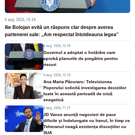
6 aug. 2026, 16:34
Ilie Bolojan evită un răspuns clar despre averea
partenerei sale: „Am respectat întotdeauna legea”
6 aug. 2026, 15:39
Guvernul a adoptat o hotărâre care
aprobă planurile de pregătire pentru
riscuri
6 aug. 2026, 15:18
Ana Maria Păcuraru: Televiziunea
Poporului solicită investigarea deciziilor
luate în această perioadă de criză
enegetică
6 aug. 2026, 11:27
JD Vance anunță negocieri de pace
dificile și îndelungate cu Iranul, în timp ce
Teheranul neagă existența discuțiilor cu
SUA