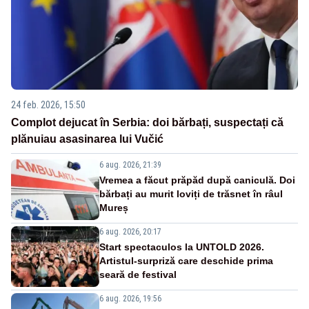
24 feb. 2026, 15:50
Complot dejucat în Serbia: doi bărbați, suspectați că
plănuiau asasinarea lui Vučić
6 aug. 2026, 21:39
Vremea a făcut prăpăd după caniculă. Doi
bărbați au murit loviți de trăsnet în râul
Mureș
6 aug. 2026, 20:17
Start spectaculos la UNTOLD 2026.
Artistul-surpriză care deschide prima
seară de festival
6 aug. 2026, 19:56