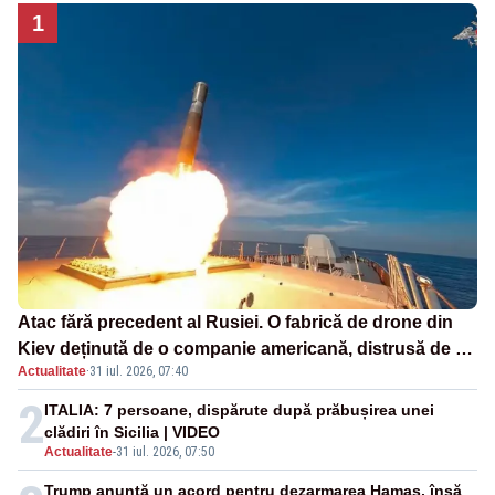
1
Atac fără precedent al Rusiei. O fabrică de drone din
Kiev deținută de o companie americană, distrusă de o
Actualitate
·
31 iul. 2026, 07:40
rachetă rusească
2
ITALIA: 7 persoane, dispărute după prăbușirea unei
clădiri în Sicilia | VIDEO
Actualitate
-
31 iul. 2026, 07:50
Trump anunță un acord pentru dezarmarea Hamas, însă