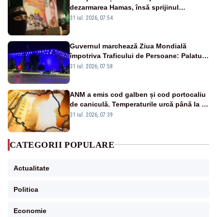
dezarmarea Hamas, însă sprijinul
Israelului rămâne incert
31 iul. 2026, 07:54
Guvernul marchează Ziua Mondială
împotriva Traficului de Persoane: Palatul
Victoria, iluminat în albastru
31 iul. 2026, 07:58
ANM a emis cod galben și cod portocaliu
de caniculă. Temperaturile urcă până la 38
de grade, iar nopțile devin tropicale
31 iul. 2026, 07:39
CATEGORII POPULARE
Actualitate
Politica
Economie