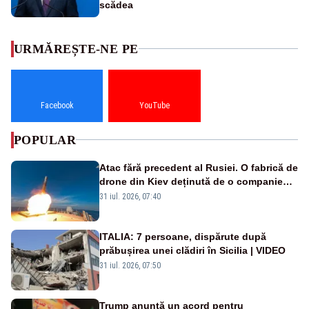
scădea
URMĂREȘTE-NE PE
Facebook
YouTube
POPULAR
Atac fără precedent al Rusiei. O fabrică de
drone din Kiev deținută de o companie
americană, distrusă de o rachetă
31 iul. 2026, 07:40
rusească
ITALIA: 7 persoane, dispărute după
prăbușirea unei clădiri în Sicilia | VIDEO
31 iul. 2026, 07:50
Trump anunță un acord pentru