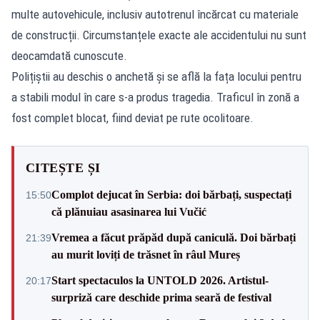
multe autovehicule, inclusiv autotrenul încărcat cu materiale
de construcții. Circumstanțele exacte ale accidentului nu sunt
deocamdată cunoscute.
Polițiștii au deschis o anchetă și se află la fața locului pentru
a stabili modul în care s-a produs tragedia. Traficul în zonă a
fost complet blocat, fiind deviat pe rute ocolitoare.
CITEȘTE ȘI
Complot dejucat în Serbia: doi bărbați, suspectați
15:50
că plănuiau asasinarea lui Vučić
Vremea a făcut prăpăd după caniculă. Doi bărbați
21:39
au murit loviți de trăsnet în râul Mureș
Start spectaculos la UNTOLD 2026. Artistul-
20:17
surpriză care deschide prima seară de festival