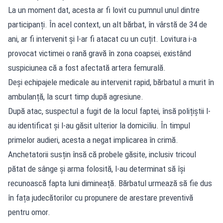
La un moment dat, acesta ar fi lovit cu pumnul unul dintre
participanți. În acel context, un alt bărbat, în vârstă de 34 de
ani, ar fi intervenit și l-ar fi atacat cu un cuțit. Lovitura i-a
provocat victimei o rană gravă în zona coapsei, existând
suspiciunea că a fost afectată artera femurală.
Deși echipajele medicale au intervenit rapid, bărbatul a murit în
ambulanță, la scurt timp după agresiune.
După atac, suspectul a fugit de la locul faptei, însă polițiștii l-
au identificat și l-au găsit ulterior la domiciliu. În timpul
primelor audieri, acesta a negat implicarea în crimă.
Anchetatorii susțin însă că probele găsite, inclusiv tricoul
pătat de sânge și arma folosită, l-au determinat să își
recunoască fapta luni dimineață. Bărbatul urmează să fie dus
în fața judecătorilor cu propunere de arestare preventivă
pentru omor.