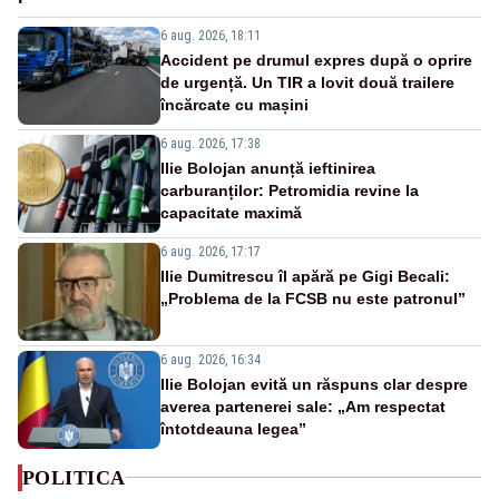
6 aug. 2026, 18:11
Accident pe drumul expres după o oprire
de urgență. Un TIR a lovit două trailere
încărcate cu mașini
6 aug. 2026, 17:38
Ilie Bolojan anunță ieftinirea
carburanților: Petromidia revine la
capacitate maximă
6 aug. 2026, 17:17
Ilie Dumitrescu îl apără pe Gigi Becali:
„Problema de la FCSB nu este patronul”
6 aug. 2026, 16:34
Ilie Bolojan evită un răspuns clar despre
averea partenerei sale: „Am respectat
întotdeauna legea”
POLITICA