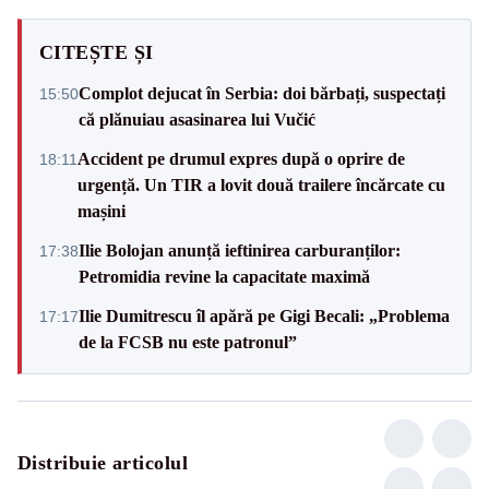
CITEȘTE ȘI
Complot dejucat în Serbia: doi bărbați, suspectați
15:50
că plănuiau asasinarea lui Vučić
Accident pe drumul expres după o oprire de
18:11
urgență. Un TIR a lovit două trailere încărcate cu
mașini
Ilie Bolojan anunță ieftinirea carburanților:
17:38
Petromidia revine la capacitate maximă
Ilie Dumitrescu îl apără pe Gigi Becali: „Problema
17:17
de la FCSB nu este patronul”
Distribuie articolul