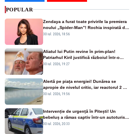
POPULAR
Zendaya a furat toate privirile la premiera
noului „Spider-Man”! Rochia inspirată de
pânza de păianjen a făcut senzație
30 iul. 2026, 18:56
Aliatul lui Putin revine în prim-plan!
Patriarhul Kiril justifică războiul într-o
nouă carte
30 iul. 2026, 19:27
Alertă pe piața energiei! Dunărea se
apropie de nivelul critic, iar reactorul 2 de
la Cernavodă ar putea fi oprit
30 iul. 2026, 19:56
Intervenție de urgență în Pitești! Un
bebeluș a rămas captiv într-un autoturism
din cauza unei defecțiuni
30 iul. 2026, 20:33