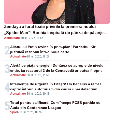
Zendaya a furat toate privirile la premiera noului
„Spider-Man”! Rochia inspirată de pânza de păianjen a
Actualitate
·
30 iul. 2026, 18:56
făcut senzație
2
Aliatul lui Putin revine în prim-plan! Patriarhul Kiril
justifică războiul într-o nouă carte
Actualitate
-
30 iul. 2026, 19:27
3
Alertă pe piața energiei! Dunărea se apropie de nivelul
critic, iar reactorul 2 de la Cernavodă ar putea fi oprit
Actualitate
-
30 iul. 2026, 19:56
4
Intervenție de urgență în Pitești! Un bebeluș a rămas
captiv într-un autoturism din cauza unei defecțiuni
Actualitate
-
30 iul. 2026, 20:33
5
Totul pentru calificare! Cum începe FCSB partida cu
Auda din Conference League
Sport
-
30 iul. 2026, 18:26