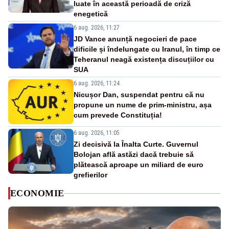
luate în această perioadă de criză
enegetică
6 aug. 2026, 11:27
JD Vance anunță negocieri de pace
dificile și îndelungate cu Iranul, în timp ce
Teheranul neagă existența discuțiilor cu
SUA
6 aug. 2026, 11:24
Nicușor Dan, suspendat pentru că nu
propune un nume de prim-ministru, așa
cum prevede Constituția!
6 aug. 2026, 11:05
Zi decisivă la Înalta Curte. Guvernul
Bolojan află astăzi dacă trebuie să
plătească aproape un miliard de euro
grefierilor
ECONOMIE