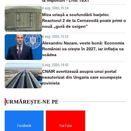
la importuri - LIVE TEXT
6 aug. 2026, 15:24
Miza uriașă a scufundării barjelor.
Reactorul 2 de la Cernavodă poate primi o
nouă „gură de oxigen”
6 aug. 2026, 15:23
Alexandru Nazare, veste bună: Economia
României va crește în 2027, iar inflația va
scădea
6 aug. 2026, 14:43
CNAIR avertizează asupra unui portal
neautorizat din Ungaria care scumpește
rovinieta
URMĂREȘTE-NE PE
Facebook
YouTube