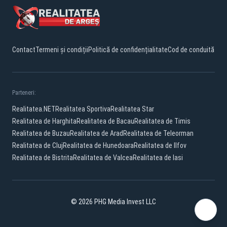
Contact
Termeni și condiții
Politică de confidențialitate
Cod de conduită
Parteneri:
Realitatea.NET
Realitatea Sportiva
Realitatea Star
Realitatea de Harghita
Realitatea de Bacau
Realitatea de Timis
Realitatea de Buzau
Realitatea de Arad
Realitatea de Teleorman
Realitatea de Cluj
Realitatea de Hunedoara
Realitatea de Ilfov
Realitatea de Bistrita
Realitatea de Valcea
Realitatea de Iasi
© 2026 PHG Media Invest LLC
Facebook
YouTube