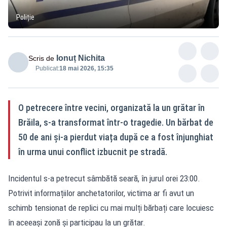
Poliție
Ionuț Nichita
Scris de
Publicat:
18 mai 2026, 15:35
O petrecere între vecini, organizată la un grătar în
Brăila, s-a transformat într-o tragedie. Un bărbat de
50 de ani și-a pierdut viața după ce a fost înjunghiat
în urma unui conflict izbucnit pe stradă.
Incidentul s-a petrecut sâmbătă seară, în jurul orei 23:00.
Potrivit informațiilor anchetatorilor, victima ar fi avut un
schimb tensionat de replici cu mai mulți bărbați care locuiesc
în aceeași zonă și participau la un grătar.