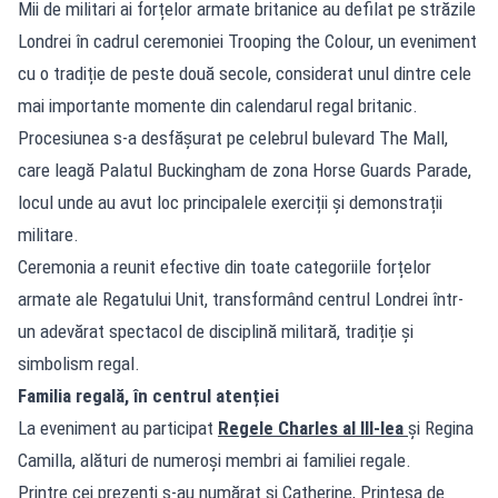
Mii de militari ai forțelor armate britanice au defilat pe străzile
Londrei în cadrul ceremoniei Trooping the Colour, un eveniment
cu o tradiție de peste două secole, considerat unul dintre cele
mai importante momente din calendarul regal britanic.
Procesiunea s-a desfășurat pe celebrul bulevard The Mall,
care leagă Palatul Buckingham de zona Horse Guards Parade,
locul unde au avut loc principalele exerciții și demonstrații
militare.
Ceremonia a reunit efective din toate categoriile forțelor
armate ale Regatului Unit, transformând centrul Londrei într-
un adevărat spectacol de disciplină militară, tradiție și
simbolism regal.
Familia regală, în centrul atenției
La eveniment au participat
Regele Charles al III-lea
și Regina
Camilla, alături de numeroși membri ai familiei regale.
Printre cei prezenți s-au numărat și Catherine, Prințesa de