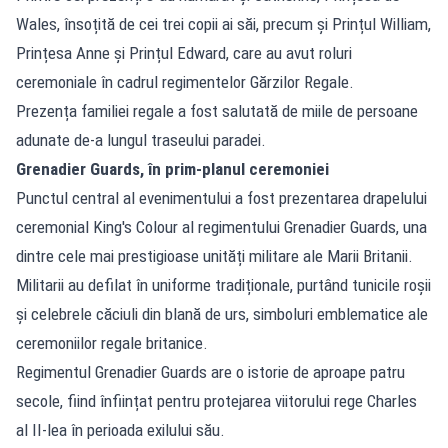
Wales, însoțită de cei trei copii ai săi, precum și Prințul William,
Prințesa Anne și Prințul Edward, care au avut roluri
ceremoniale în cadrul regimentelor Gărzilor Regale.
Prezența familiei regale a fost salutată de miile de persoane
adunate de-a lungul traseului paradei.
Grenadier Guards, în prim-planul ceremoniei
Punctul central al evenimentului a fost prezentarea drapelului
ceremonial King's Colour al regimentului Grenadier Guards, una
dintre cele mai prestigioase unități militare ale Marii Britanii.
Militarii au defilat în uniforme tradiționale, purtând tunicile roșii
și celebrele căciuli din blană de urs, simboluri emblematice ale
ceremoniilor regale britanice.
Regimentul Grenadier Guards are o istorie de aproape patru
secole, fiind înființat pentru protejarea viitorului rege Charles
al II-lea în perioada exilului său.