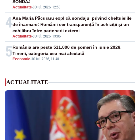
SONDAJ
Actualitate
-
30 iul. 2026, 12:53
4
Ana Maria Păcuraru explică sondajul privind cheltuielile
de înarmare: Românii cer transparență în achiziții și un
echilibru între partenerii externi
Actualitate
-
30 iul. 2026, 13:06
5
România are peste 511.000 de șomeri în iunie 2026.
Tinerii, categoria cea mai afectată
Economie
-
30 iul. 2026, 11:48
ACTUALITATE