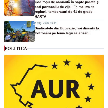
Cod roșu de caniculă în șapte județe și
cod portocaliu de vijelii în mai multe
regiuni: temperaturi de 41 de grade -
HARTA
6 aug. 2026, 10:34
Sindicatele din Educație, noi discuții la
Cotroceni pe tema legii salarizării
POLITICA