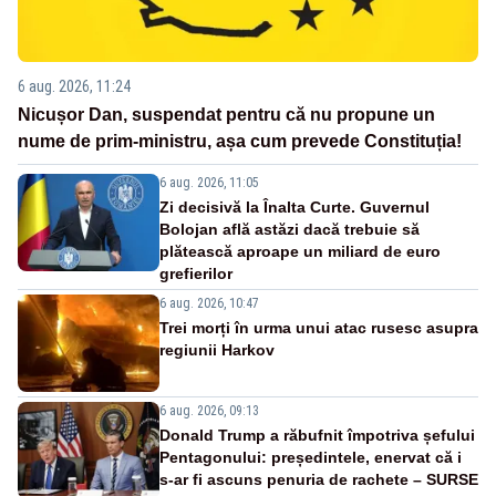
6 aug. 2026, 11:24
Nicușor Dan, suspendat pentru că nu propune un
nume de prim-ministru, așa cum prevede Constituția!
6 aug. 2026, 11:05
Zi decisivă la Înalta Curte. Guvernul
Bolojan află astăzi dacă trebuie să
plătească aproape un miliard de euro
grefierilor
6 aug. 2026, 10:47
Trei morți în urma unui atac rusesc asupra
regiunii Harkov
6 aug. 2026, 09:13
Donald Trump a răbufnit împotriva șefului
Pentagonului: președintele, enervat că i
s-ar fi ascuns penuria de rachete – SURSE