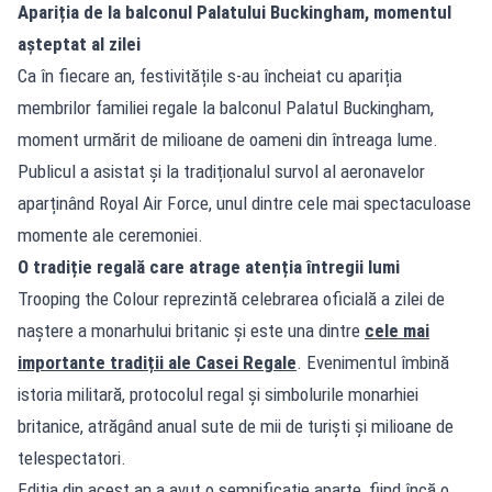
Apariția de la balconul Palatului Buckingham, momentul
așteptat al zilei
Ca în fiecare an, festivitățile s-au încheiat cu apariția
membrilor familiei regale la balconul Palatul Buckingham,
moment urmărit de milioane de oameni din întreaga lume.
Publicul a asistat și la tradiționalul survol al aeronavelor
aparținând Royal Air Force, unul dintre cele mai spectaculoase
momente ale ceremoniei.
O tradiție regală care atrage atenția întregii lumi
Trooping the Colour reprezintă celebrarea oficială a zilei de
naștere a monarhului britanic și este una dintre
cele mai
importante tradiții ale Casei Regale
. Evenimentul îmbină
istoria militară, protocolul regal și simbolurile monarhiei
britanice, atrăgând anual sute de mii de turiști și milioane de
telespectatori.
Ediția din acest an a avut o semnificație aparte, fiind încă o