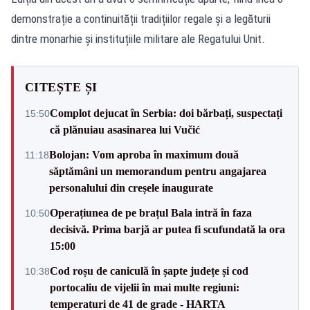
demonstrație a continuității tradițiilor regale și a legăturii
dintre monarhie și instituțiile militare ale Regatului Unit.
CITEȘTE ȘI
Complot dejucat în Serbia: doi bărbați, suspectați
15:50
că plănuiau asasinarea lui Vučić
Bolojan: Vom aproba în maximum două
11:18
săptămâni un memorandum pentru angajarea
personalului din creșele inaugurate
Operațiunea de pe brațul Bala intră în faza
10:50
decisivă. Prima barjă ar putea fi scufundată la ora
15:00
Cod roșu de caniculă în șapte județe și cod
10:38
portocaliu de vijelii în mai multe regiuni:
temperaturi de 41 de grade - HARTA