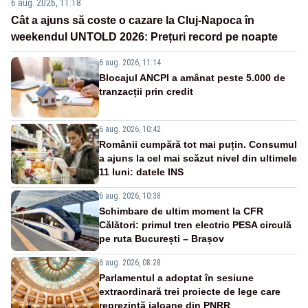
6 aug. 2026, 11:18
Cât a ajuns să coste o cazare la Cluj-Napoca în
weekendul UNTOLD 2026: Prețuri record pe noapte
6 aug. 2026, 11:14
Blocajul ANCPI a amânat peste 5.000 de
tranzacții prin credit
6 aug. 2026, 10:42
Românii cumpără tot mai puțin. Consumul
a ajuns la cel mai scăzut nivel din ultimele
11 luni: datele INS
6 aug. 2026, 10:38
Schimbare de ultim moment la CFR
Călători: primul tren electric PESA circulă
pe ruta București – Brașov
6 aug. 2026, 08:28
Parlamentul a adoptat în sesiune
extraordinară trei proiecte de lege care
reprezintă jaloane din PNRR