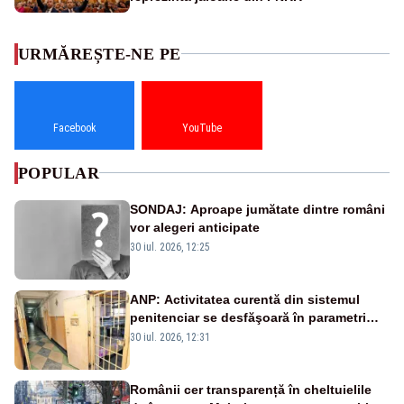
URMĂREȘTE-NE PE
Facebook
YouTube
POPULAR
SONDAJ: Aproape jumătate dintre români
vor alegeri anticipate
30 iul. 2026, 12:25
ANP: Activitatea curentă din sistemul
penitenciar se desfăşoară în parametri
normali
30 iul. 2026, 12:31
Românii cer transparență în cheltuielile