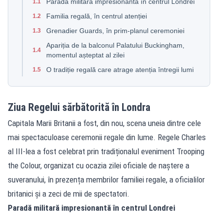
Paradă militară impresionantă în centrul Londrei
1.1
Familia regală, în centrul atenției
1.2
Grenadier Guards, în prim-planul ceremoniei
1.3
Apariția de la balconul Palatului Buckingham,
1.4
momentul așteptat al zilei
O tradiție regală care atrage atenția întregii lumi
1.5
Ziua Regelui sărbătorită în Londra
Capitala Marii Britanii a fost, din nou, scena uneia dintre cele
mai spectaculoase ceremonii regale din lume. Regele Charles
al III-lea a fost celebrat prin tradiționalul eveniment Trooping
the Colour, organizat cu ocazia zilei oficiale de naștere a
suveranului, în prezența membrilor familiei regale, a oficialilor
britanici și a zeci de mii de spectatori.
Paradă militară impresionantă în centrul Londrei