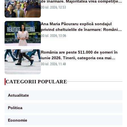
de înarmare. Majoritatea vrea competiție
reală și industrie locală – SONDAJ
30 iul. 2026, 12:53
Ana Maria Păcuraru explică sondajul
privind cheltuielile de înarmare: Românii
cer transparență în achiziții și un echilibru
30 iul. 2026, 13:06
între partenerii externi
România are peste 511.000 de șomeri în
iunie 2026. Tinerii, categoria cea mai
afectată
30 iul. 2026, 11:48
CATEGORII POPULARE
Actualitate
Politica
Economie