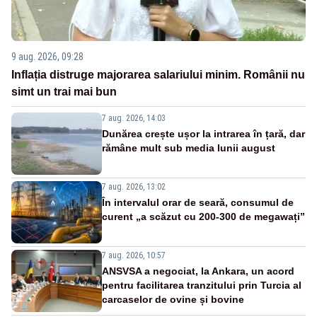
9 aug. 2026, 09:28
Inflația distruge majorarea salariului minim. Românii nu
simt un trai mai bun
7 aug. 2026, 14:03
Dunărea crește ușor la intrarea în țară, dar
rămâne mult sub media lunii august
7 aug. 2026, 13:02
În intervalul orar de seară, consumul de
curent „a scăzut cu 200-300 de megawați”
7 aug. 2026, 10:57
ANSVSA a negociat, la Ankara, un acord
pentru facilitarea tranzitului prin Turcia al
carcaselor de ovine și bovine