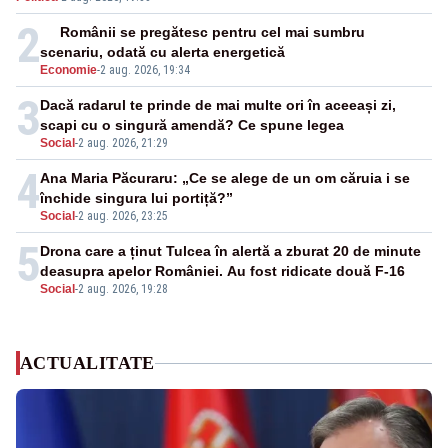
2
Românii se pregătesc pentru cel mai sumbru
scenariu, odată cu alerta energetică
Economie
-
2 aug. 2026, 19:34
3
Dacă radarul te prinde de mai multe ori în aceeași zi,
scapi cu o singură amendă? Ce spune legea
Social
-
2 aug. 2026, 21:29
4
Ana Maria Păcuraru: „Ce se alege de un om căruia i se
închide singura lui portiță?”
Social
-
2 aug. 2026, 23:25
5
Drona care a ținut Tulcea în alertă a zburat 20 de minute
deasupra apelor României. Au fost ridicate două F-16
Social
-
2 aug. 2026, 19:28
ACTUALITATE