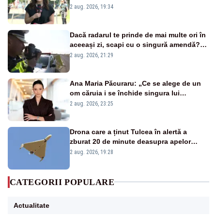
energetică
2 aug. 2026, 19:34
Dacă radarul te prinde de mai multe ori în
aceeași zi, scapi cu o singură amendă?
Ce spune legea
2 aug. 2026, 21:29
Ana Maria Păcuraru: „Ce se alege de un
om căruia i se închide singura lui
portiță?”
2 aug. 2026, 23:25
Drona care a ținut Tulcea în alertă a
zburat 20 de minute deasupra apelor
României. Au fost ridicate două F-16
2 aug. 2026, 19:28
CATEGORII POPULARE
Actualitate