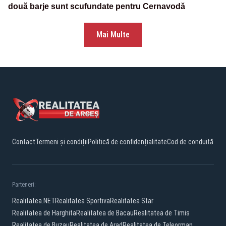
două barje sunt scufundate pentru Cernavodă
Mai Multe
Contact
Termeni și condiții
Politică de confidențialitate
Cod de conduită
Parteneri:
Realitatea.NET
Realitatea Sportiva
Realitatea Star
Realitatea de Harghita
Realitatea de Bacau
Realitatea de Timis
Realitatea de Buzau
Realitatea de Arad
Realitatea de Teleorman