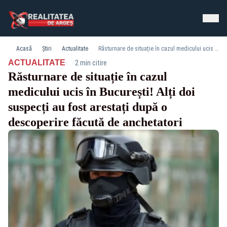
Acasă
Știri
Actualitate
Răsturnare de situație în cazul medicului ucis în București! Alți doi suspecți au fost arestați după o descoperire făcută de anchetatori
·
ACTUALITATE
2 min citire
Răsturnare de situație în cazul
medicului ucis în București! Alți doi
suspecți au fost arestați după o
descoperire făcută de anchetatori