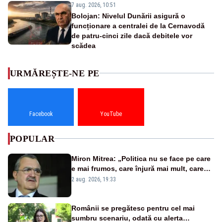
7 aug. 2026, 10:51
Bolojan: Nivelul Dunării asigură o
funcționare a centralei de la Cernavodă
de patru-cinci zile dacă debitele vor
scădea
URMĂREȘTE-NE PE
Facebook
YouTube
POPULAR
Miron Mitrea: „Politica nu se face pe care
e mai frumos, care înjură mai mult, care
țipă mai tare, ci pe proiecte”
2 aug. 2026, 19:33
Românii se pregătesc pentru cel mai
sumbru scenariu, odată cu alerta