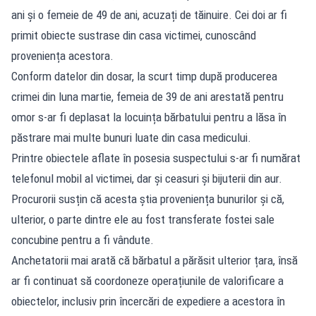
ani și o femeie de 49 de ani, acuzați de tăinuire. Cei doi ar fi
primit obiecte sustrase din casa victimei, cunoscând
proveniența acestora.
Conform datelor din dosar, la scurt timp după producerea
crimei din luna martie, femeia de 39 de ani arestată pentru
omor s-ar fi deplasat la locuința bărbatului pentru a lăsa în
păstrare mai multe bunuri luate din casa medicului.
Printre obiectele aflate în posesia suspectului s-ar fi numărat
telefonul mobil al victimei, dar și ceasuri și bijuterii din aur.
Procurorii susțin că acesta știa proveniența bunurilor și că,
ulterior, o parte dintre ele au fost transferate fostei sale
concubine pentru a fi vândute.
Anchetatorii mai arată că bărbatul a părăsit ulterior țara, însă
ar fi continuat să coordoneze operațiunile de valorificare a
obiectelor, inclusiv prin încercări de expediere a acestora în