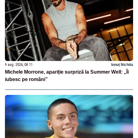
9 aug. 2026, 08:11
Ionuț Nichita
Michele Morrone, apariție surpriză la Summer Well: „Îi
iubesc pe români”