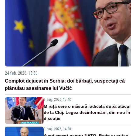
24 feb. 2026, 15:50
Complot dejucat în Serbia: doi bărbați, suspectați că
plănuiau asasinarea lui Vučić
9 aug. 2026, 15:40
Miruță cere o măsură radicală după atacul
de la Cluj. Legea dezinformării, din nou în
discuție
9 aug. 2026, 14:38
Avertisment pentru NATO: Putin ar putea