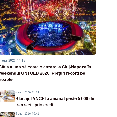
6 aug. 2026, 11:18
Cât a ajuns să coste o cazare la Cluj-Napoca în
weekendul UNTOLD 2026: Prețuri record pe
noapte
6 aug. 2026, 11:14
Blocajul ANCPI a amânat peste 5.000 de
tranzacții prin credit
6 aug. 2026, 10:42