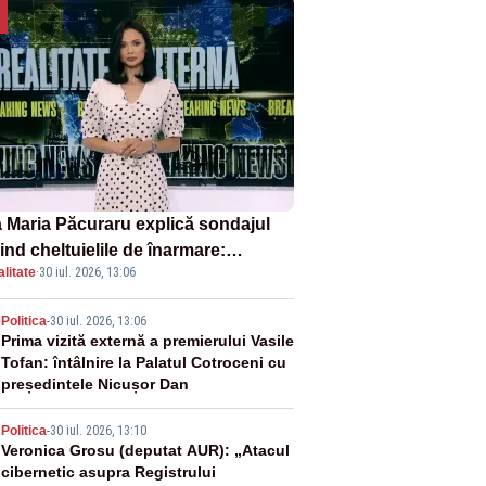
 Maria Păcuraru explică sondajul
ind cheltuielile de înarmare:
litate
·
30 iul. 2026, 13:06
nii cer transparență în achiziții și
chilibru între partenerii externi
2
Politica
-
30 iul. 2026, 13:06
Prima vizită externă a premierului Vasile
Tofan: întâlnire la Palatul Cotroceni cu
președintele Nicușor Dan
3
Politica
-
30 iul. 2026, 13:10
Veronica Grosu (deputat AUR): „Atacul
cibernetic asupra Registrului