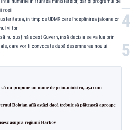
întâi numirile în fruntea ministerelor, dar și programul de
i roșii.
steritatea, în timp ce UDMR cere îndeplinirea jaloanelor
l viitor.
l să nu susțină acest Guvern, însă decizia se va lua prin
ionale, care vor fi convocate după desemnarea noului
 că nu propune un nume de prim-ministru, așa cum
vernul Bolojan află astăzi dacă trebuie să plătească aproape
usesc asupra regiunii Harkov