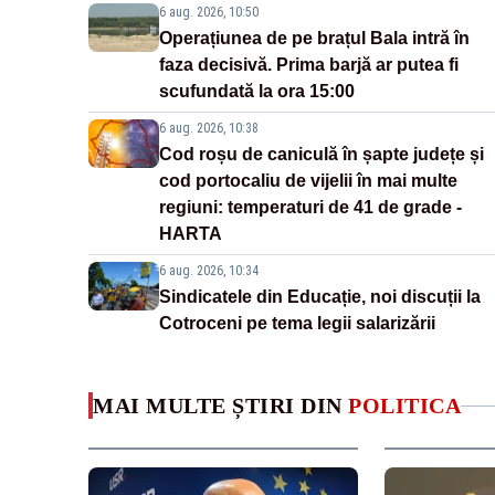
6 aug. 2026, 10:50
Operațiunea de pe brațul Bala intră în
faza decisivă. Prima barjă ar putea fi
scufundată la ora 15:00
6 aug. 2026, 10:38
Cod roșu de caniculă în șapte județe și
cod portocaliu de vijelii în mai multe
regiuni: temperaturi de 41 de grade -
HARTA
6 aug. 2026, 10:34
Sindicatele din Educație, noi discuții la
Cotroceni pe tema legii salarizării
MAI MULTE ȘTIRI DIN
POLITICA