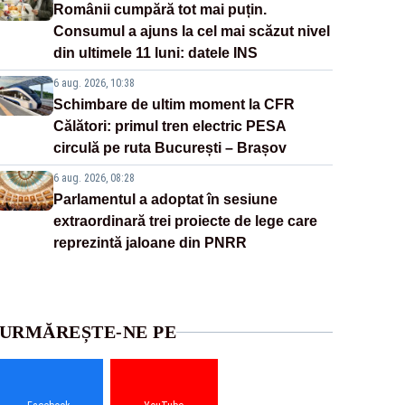
Românii cumpără tot mai puțin.
Consumul a ajuns la cel mai scăzut nivel
din ultimele 11 luni: datele INS
6 aug. 2026, 10:38
Schimbare de ultim moment la CFR
Călători: primul tren electric PESA
circulă pe ruta București – Brașov
6 aug. 2026, 08:28
Parlamentul a adoptat în sesiune
extraordinară trei proiecte de lege care
reprezintă jaloane din PNRR
URMĂREȘTE-NE PE