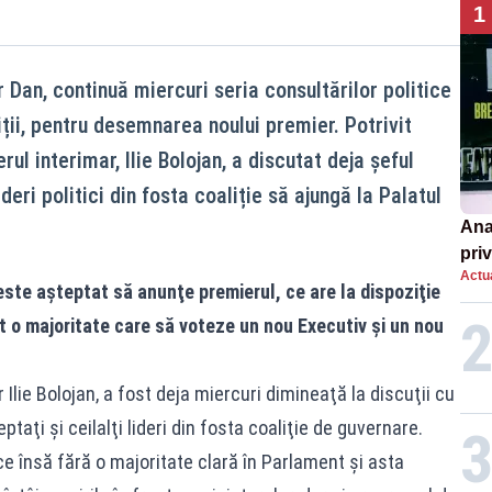
1
Dan, continuă miercuri seria consultărilor politice
iții, pentru desemnarea noului premier. Potrivit
ul interimar, Ilie Bolojan, a discutat deja șeful
ideri politici din fosta coaliție să ajungă la Palatul
Ana
priv
Actua
Româ
ste aşteptat să anunţe premierul, ce are la dispoziţie
un e
t o majoritate care să voteze un nou Executiv şi un nou
Ilie Bolojan, a fost deja miercuri dimineaţă la discuţii cu
taţi şi ceilalţi lideri din fosta coaliţie de guvernare.
 însă fără o majoritate clară în Parlament și asta