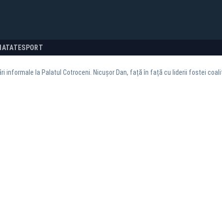
NATATE
SPORT
ri informale la Palatul Cotroceni. Nicușor Dan, față în față cu liderii fostei coal