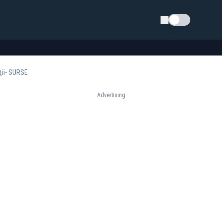
Schimba tema
iţii- SURSE
Advertising