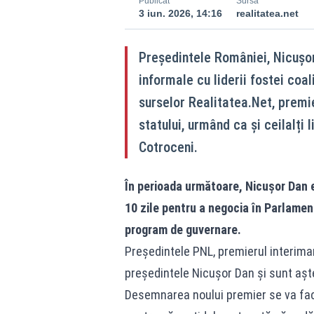
Publicat
Sursă
3 iun. 2026, 14:16
realitatea.net
Președintele României, Nicușor 
informale cu liderii fostei coal
surselor Realitatea.Net, premier
statului, urmând ca și ceilalți l
Cotroceni.
În perioada următoare, Nicușor Dan e
10 zile pentru a negocia în Parlamen
program de guvernare.
Preşedintele PNL, premierul interimar 
preşedintele Nicuşor Dan şi sunt aştep
Desemnarea noului premier se va face