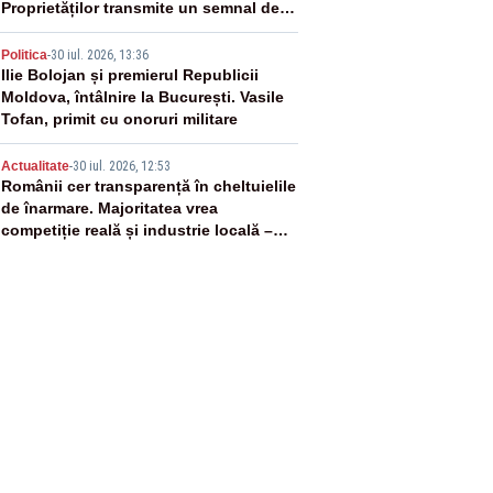
Proprietăților transmite un semnal de
neîncredere investitorilor”
4
Politica
-
30 iul. 2026, 13:36
Ilie Bolojan și premierul Republicii
Moldova, întâlnire la București. Vasile
Tofan, primit cu onoruri militare
5
Actualitate
-
30 iul. 2026, 12:53
Românii cer transparență în cheltuielile
de înarmare. Majoritatea vrea
competiție reală și industrie locală –
SONDAJ