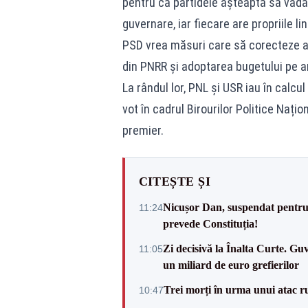
pentru că partidele așteaptă să vadă 
guvernare, iar fiecare are propriile lini
PSD vrea măsuri care să corecteze au
din PNRR și adoptarea bugetului pe anu
La rândul lor, PNL și USR iau în calcu
vot în cadrul Birourilor Politice Naț
premier.
CITEȘTE ȘI
Nicușor Dan, suspendat pentru
11:24
prevede Constituția!
Zi decisivă la Înalta Curte. Gu
11:05
un miliard de euro grefierilor
Trei morți în urma unui atac r
10:47