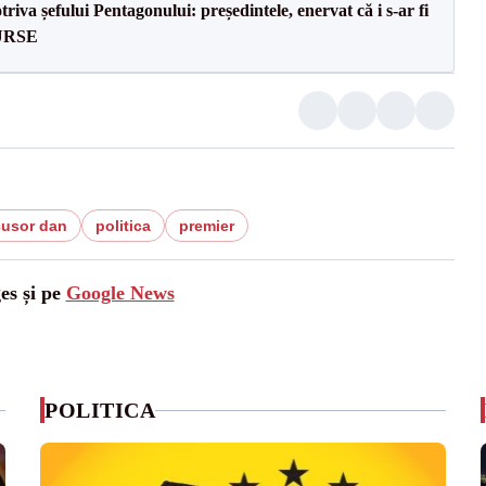
va șefului Pentagonului: președintele, enervat că i s-ar fi
SURSE
cusor dan
politica
premier
es și pe
Google News
POLITICA