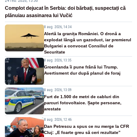
24 feb. 2026, 15:50
Complot dejucat în Serbia: doi bărbați, suspectați că
plănuiau asasinarea lui Vučić
8 aug. 2026, 14:34
Alertă la granița României. O dronă a
explodat lângă un gazoduct, iar premierul
Bulgariei a convocat Consiliul de
Securitate
8 aug. 2026, 13:35
Groenlanda îi pune frână lui Trump.
Avertisment dur după planul de foraj
8 aug. 2026, 13:09
Furt de 1.500 de metri de cabluri din
parcuri fotovoltaice. Șapte persoane,
arestate
8 aug. 2026, 12:46
Dan Petrescu a spus ce nu merge la CFR
Cluj: „E foarte greu să ceri rezultate”