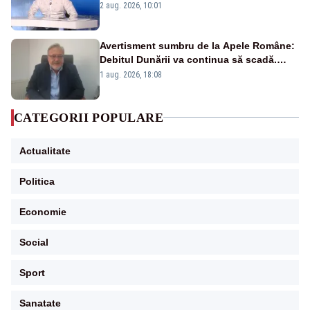
catastrofă pentru bănci și fondurile de
2 aug. 2026, 10:01
pensii
Avertisment sumbru de la Apele Române:
Debitul Dunării va continua să scadă.
Cernavodă s-ar putea închide în 4 zile
1 aug. 2026, 18:08
CATEGORII POPULARE
Actualitate
Politica
Economie
Social
Sport
Sanatate