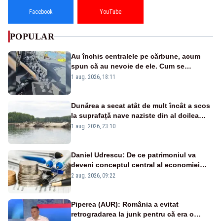
Facebook
YouTube
POPULAR
Au închis centralele pe cărbune, acum
spun că au nevoie de ele. Cum se
pasează vina în plină criză energetică
1 aug. 2026, 18:11
Dunărea a secat atât de mult încât a scos
la suprafață nave naziste din al doilea
război mondial
1 aug. 2026, 23:10
Daniel Udrescu: De ce patrimoniul va
deveni conceptul central al economiei
viitoare?
2 aug. 2026, 09:22
Piperea (AUR): România a evitat
retrogradarea la junk pentru că era o