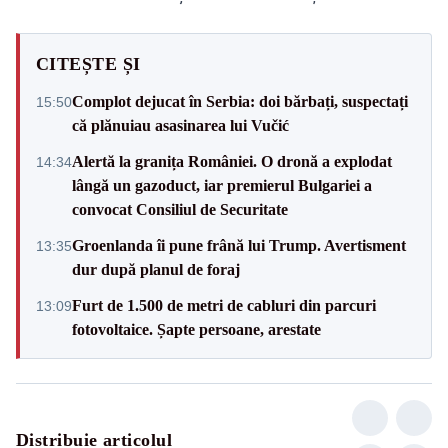
CITEȘTE ȘI
Complot dejucat în Serbia: doi bărbați, suspectați
15:50
că plănuiau asasinarea lui Vučić
Alertă la granița României. O dronă a explodat
14:34
lângă un gazoduct, iar premierul Bulgariei a
convocat Consiliul de Securitate
Groenlanda îi pune frână lui Trump. Avertisment
13:35
dur după planul de foraj
Furt de 1.500 de metri de cabluri din parcuri
13:09
fotovoltaice. Șapte persoane, arestate
Distribuie articolul