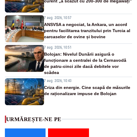
curent „a scăzut cu 200-300 de megawați”
7 aug. 2026, 10:57
ANSVSA a negociat, la Ankara, un acord
pentru facilitarea tranzitului prin Turcia al
carcaselor de ovine și bovine
7 aug. 2026, 10:51
Bolojan: Nivelul Dunării asigură o
funcționare a centralei de la Cernavodă
de patru-cinci zile dacă debitele vor
scădea
7 aug. 2026, 10:43
Criza din energie. Cine scapă de măsurile
de raționalizare impuse de Bolojan
URMĂREȘTE-NE PE