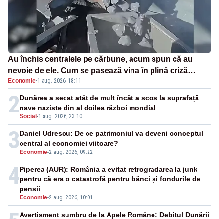
Au închis centralele pe cărbune, acum spun că au
nevoie de ele. Cum se pasează vina în plină criză
Economie
·
1 aug. 2026, 18:11
energetică
2
Dunărea a secat atât de mult încât a scos la suprafață
nave naziste din al doilea război mondial
Social
-
1 aug. 2026, 23:10
3
Daniel Udrescu: De ce patrimoniul va deveni conceptul
central al economiei viitoare?
Economie
-
2 aug. 2026, 09:22
4
Piperea (AUR): România a evitat retrogradarea la junk
pentru că era o catastrofă pentru bănci și fondurile de
pensii
Economie
-
2 aug. 2026, 10:01
Avertisment sumbru de la Apele Române: Debitul Dunării