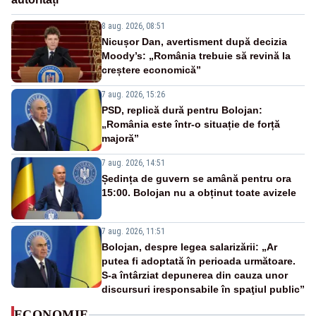
8 aug. 2026, 08:51
Nicușor Dan, avertisment după decizia
Moody’s: „România trebuie să revină la
creștere economică”
7 aug. 2026, 15:26
PSD, replică dură pentru Bolojan:
„România este într-o situație de forță
majoră”
7 aug. 2026, 14:51
Ședința de guvern se amână pentru ora
15:00. Bolojan nu a obținut toate avizele
7 aug. 2026, 11:51
Bolojan, despre legea salarizării: „Ar
putea fi adoptată în perioada următoare.
S-a întârziat depunerea din cauza unor
discursuri iresponsabile în spaţiul public”
ECONOMIE