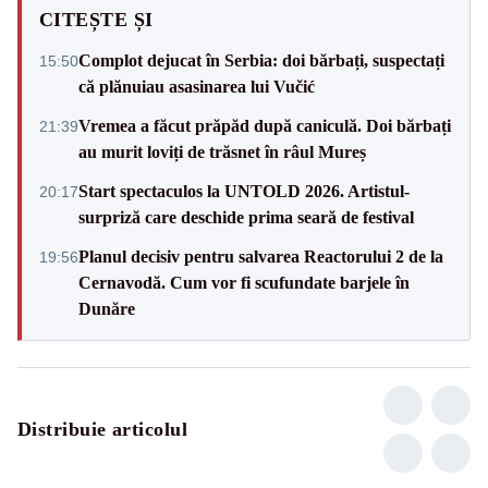
CITEȘTE ȘI
Complot dejucat în Serbia: doi bărbați, suspectați
15:50
că plănuiau asasinarea lui Vučić
Vremea a făcut prăpăd după caniculă. Doi bărbați
21:39
au murit loviți de trăsnet în râul Mureș
Start spectaculos la UNTOLD 2026. Artistul-
20:17
surpriză care deschide prima seară de festival
Planul decisiv pentru salvarea Reactorului 2 de la
19:56
Cernavodă. Cum vor fi scufundate barjele în
Dunăre
Distribuie articolul