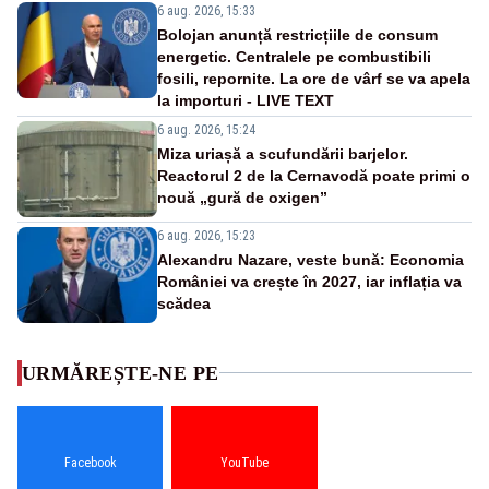
6 aug. 2026, 15:33
Bolojan anunță restricțiile de consum
energetic. Centralele pe combustibili
fosili, repornite. La ore de vârf se va apela
la importuri - LIVE TEXT
6 aug. 2026, 15:24
Miza uriașă a scufundării barjelor.
Reactorul 2 de la Cernavodă poate primi o
nouă „gură de oxigen”
6 aug. 2026, 15:23
Alexandru Nazare, veste bună: Economia
României va crește în 2027, iar inflația va
scădea
URMĂREȘTE-NE PE
Facebook
YouTube