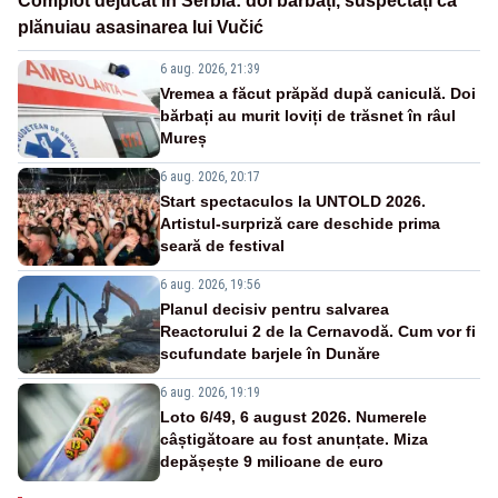
Complot dejucat în Serbia: doi bărbați, suspectați că
plănuiau asasinarea lui Vučić
6 aug. 2026, 21:39
Vremea a făcut prăpăd după caniculă. Doi
bărbați au murit loviți de trăsnet în râul
Mureș
6 aug. 2026, 20:17
Start spectaculos la UNTOLD 2026.
Artistul-surpriză care deschide prima
seară de festival
6 aug. 2026, 19:56
Planul decisiv pentru salvarea
Reactorului 2 de la Cernavodă. Cum vor fi
scufundate barjele în Dunăre
6 aug. 2026, 19:19
Loto 6/49, 6 august 2026. Numerele
câștigătoare au fost anunțate. Miza
depășește 9 milioane de euro