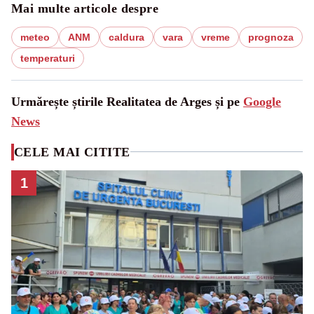
Mai multe articole despre
meteo
ANM
caldura
vara
vreme
prognoza
temperaturi
Urmărește știrile Realitatea de Arges și pe
Google
News
CELE MAI CITITE
1