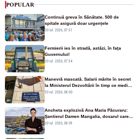
POPULAR
Continuă greva în Sănătate. 500 de
spitale asigură doar urgențele
30 iul. 2026, 07:51
Fermierii ies în stradă, astăzi, în fața
Guvernului!
30 iul. 2026, 07:54
Manevră mascată. Salarii mărite în secret
la Ministerul Dezvoltării în timp ce medicii
ies în stradă
30 iul. 2026, 08:00
Ancheta explozivă Ana Maria Păcuraru:
Șantierul Damen Mangalia, dosarul care
scufundă apărarea României
30 iul. 2026, 08:09