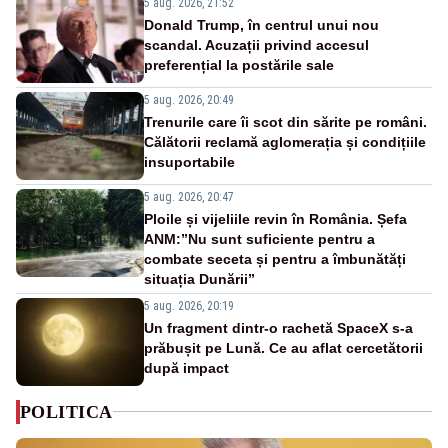
5 aug. 2026, 21:52
Donald Trump, în centrul unui nou
scandal. Acuzații privind accesul
preferențial la postările sale
5 aug. 2026, 20:49
Trenurile care îi scot din sărite pe români.
Călătorii reclamă aglomerația și condițiile
insuportabile
5 aug. 2026, 20:47
Ploile și vijeliile revin în România. Șefa
ANM:”Nu sunt suficiente pentru a
combate seceta și pentru a îmbunătăți
situația Dunării”
5 aug. 2026, 20:19
Un fragment dintr-o rachetă SpaceX s-a
prăbușit pe Lună. Ce au aflat cercetătorii
după impact
POLITICA