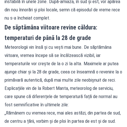
instabilă în unele zone. După-amiaza, în sud și est, vor apărea
din nou înnorări și ploi locale, semn că episodul de vreme rece
nu s-a încheiat complet.
De săptămâna viitoare revine căldura:
temperaturi de până la 28 de grade
Meteorologii vin însă și cu vești mai bune. De săptămâna
viitoare, vremea începe să se încălzească vizibil, iar
temperaturile vor crește de la o zi la alta. Maximele ar putea
ajunge chiar și la 28 de grade, ceea ce înseamnă o revenire la o
primăvară autentică, după mai multe zile neobișnuit de reci.
Explicațiile vin de la Robert Manta, meteorolog de serviciu,
care spune că diferențele de temperatură față de normal au
fost semnificative în ultimele zile:
„Rămânem cu vremea rece, mai ales astăzi, din partea de sud,
de centru a țării, vorbim și de ploi în partea de est și de sud.