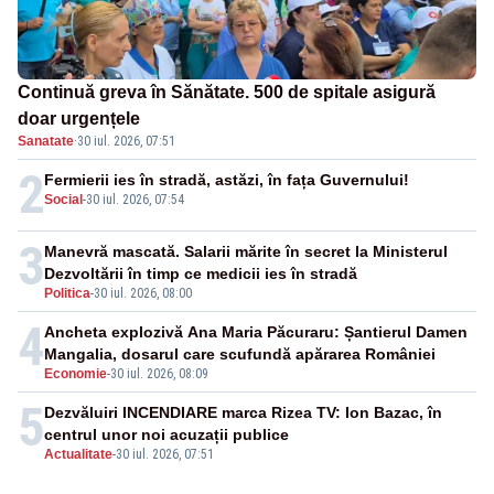
Continuă greva în Sănătate. 500 de spitale asigură
doar urgențele
Sanatate
·
30 iul. 2026, 07:51
2
Fermierii ies în stradă, astăzi, în fața Guvernului!
Social
-
30 iul. 2026, 07:54
3
Manevră mascată. Salarii mărite în secret la Ministerul
Dezvoltării în timp ce medicii ies în stradă
Politica
-
30 iul. 2026, 08:00
4
Ancheta explozivă Ana Maria Păcuraru: Șantierul Damen
Mangalia, dosarul care scufundă apărarea României
Economie
-
30 iul. 2026, 08:09
5
Dezvăluiri INCENDIARE marca Rizea TV: Ion Bazac, în
centrul unor noi acuzații publice
Actualitate
-
30 iul. 2026, 07:51