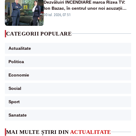
Dezvăluiri INCENDIARE marca Rizea TV:
Ion Bazac, în centrul unor noi acuzații
publice
30 iul. 2026, 07:51
CATEGORII POPULARE
Actualitate
Politica
Economie
Social
Sport
Sanatate
MAI MULTE ȘTIRI DIN
ACTUALITATE