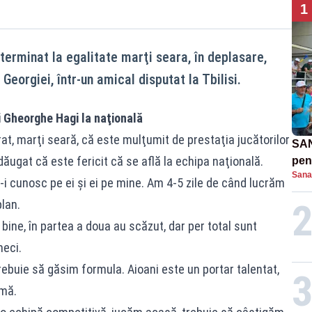
1
terminat la egalitate marţi seara, în deplasare,
Georgiei, într-un amical disputat la Tbilisi.
i Gheorghe Hagi la naţională
t, marţi seară, că este mulţumit de prestaţia jucătorilor
SAN
dăugat că este fericit că se află la echipa naţională.
pent
Sana
proi
-i cunosc pe ei şi ei pe mine. Am 4-5 zile de când lucrăm
lan.
 bine, în partea a doua au scăzut, dar per total sunt
eci.
trebuie să găsim formula. Aioani este un portar talentat,
emă.