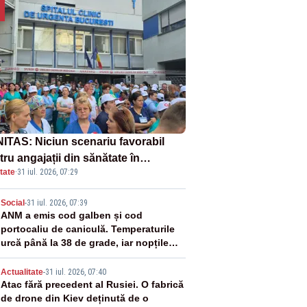
ITAS: Niciun scenariu favorabil
ru angajații din sănătate în
tate
·
31 iul. 2026, 07:29
ectul Legii salarizării
2
Social
-
31 iul. 2026, 07:39
ANM a emis cod galben și cod
portocaliu de caniculă. Temperaturile
urcă până la 38 de grade, iar nopțile
devin tropicale
3
Actualitate
-
31 iul. 2026, 07:40
Atac fără precedent al Rusiei. O fabrică
de drone din Kiev deținută de o