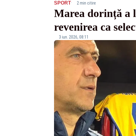
·
SPORT
2 min citire
Marea dorință a l
revenirea ca selec
3 iun. 2026, 08:11