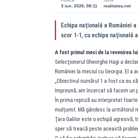
Publicat
Sursă
3 iun. 2026, 08:11
realitatea.net
Echipa naţională a României a 
scor 1-1, cu echipa naţională a 
A fost primul meci de la revenirea lu
Selecţionerul Gheorghe Hagi a declara
României la meciul cu Georgia. El a a
„Obiectivul numărul 1 a fost ca eu să
împreună, am încercat să facem un p
În prima repriză au interpretat foarte
mulţumit. Mă gândesc la următorul m
Ţara Galilor este o echipă agresivă, 
sper să treacă peste această probl