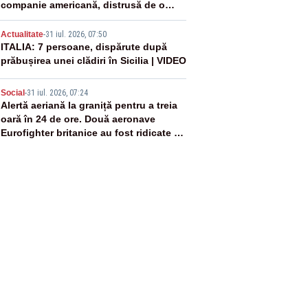
companie americană, distrusă de o
rachetă rusească
4
Actualitate
-
31 iul. 2026, 07:50
ITALIA: 7 persoane, dispărute după
prăbușirea unei clădiri în Sicilia | VIDEO
5
Social
-
31 iul. 2026, 07:24
Alertă aeriană la graniță pentru a treia
oară în 24 de ore. Două aeronave
Eurofighter britanice au fost ridicate de
la sol