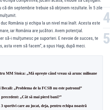
 o echipă competitivă, jucăm acasă, trebuie să câştigăm.
 că din septembrie trebuie să obţinem rezultate. În 5 zile
mulţumit.
duc România şi echipa la un nivel mai înalt. Acesta este
 mare, iar România are jucători. Avem potenţial.
sper să-i mulţumesc pe suporteri. E nevoie de succes, te
ros, asta vrem să facem”, a spus Hagi, după meci.
entru MM Stoica: „Mă oprește când vreau să arunc milioane
gi Becali: „Problema de la FCSB nu este patronul”
 precedent: „Cât să mai pierd bani?”
3 sportivi care au jucat, deja, pentru echipa noastră