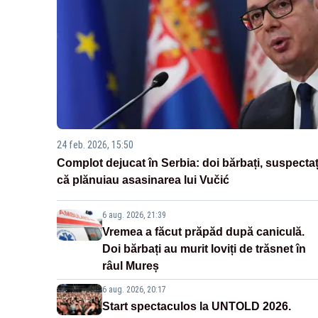
24 feb. 2026, 15:50
Complot dejucat în Serbia: doi bărbați, suspectaț
că plănuiau asasinarea lui Vučić
6 aug. 2026, 21:39
Vremea a făcut prăpăd după caniculă.
Doi bărbați au murit loviți de trăsnet în
râul Mureș
6 aug. 2026, 20:17
Start spectaculos la UNTOLD 2026.