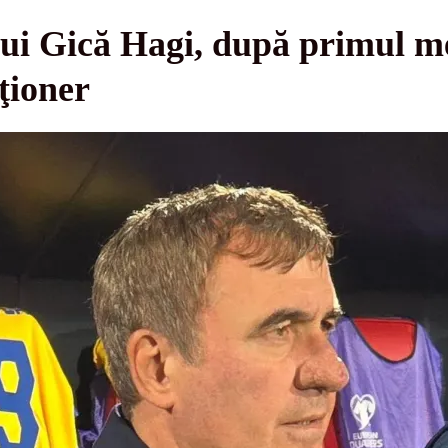
ui Gică Hagi, după primul me
ţioner