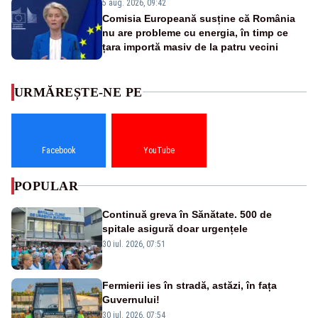
5 aug. 2026, 09:42
Comisia Europeană susține că România
nu are probleme cu energia, în timp ce
țara importă masiv de la patru vecini
URMĂREȘTE-NE PE
Facebook
YouTube
POPULAR
Continuă greva în Sănătate. 500 de
spitale asigură doar urgențele
30 iul. 2026, 07:51
Fermierii ies în stradă, astăzi, în fața
Guvernului!
30 iul. 2026, 07:54