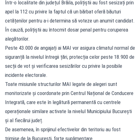
Într-o localitate din județul Brăila, polițiștii au fost sesizați prin
apel la 112 cu privire la faptul că un bărbat oferă băuturi
cetățenilor pentru a-i determina să voteze un anumit candidat.
În cauză, polițiștii au întocmit dosar penal pentru coruperea
alegătorilor.
Peste 43.000 de angajați ai MAI vor asigura climatul normal de
siguranță la nivelul întregii țări, protecția celor peste 18.900 de
secții de vot și verificarea sesizărilor cu privire la posibile
incidente electorale.
Toate misiunile structurilor MAI legate de alegeri sunt
monitorizate și coordonate prin Centrul Național de Conducere
Integrată, care este în legătură permanentă cu centrele
operaționale similare activate la nivelul Municipiului București
și al fiecărui județ.
De asemenea, în sprijinul efectivelor din teritoriu au fost
trimise de la București, forțe suplimentare.