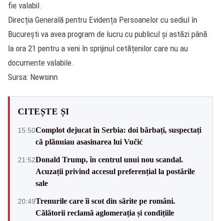
fie valabil.
Direcția Generală pentru Evidența Persoanelor cu sediul în
București va avea program de lucru cu publicul și astăzi până
la ora 21 pentru a veni în sprijinul cetățenilor care nu au
documente valabile.
Sursa: Newsinn
CITEȘTE ȘI
Complot dejucat în Serbia: doi bărbați, suspectați
15:50
că plănuiau asasinarea lui Vučić
Donald Trump, în centrul unui nou scandal.
21:52
Acuzații privind accesul preferențial la postările
sale
Trenurile care îi scot din sărite pe români.
20:49
Călătorii reclamă aglomerația și condițiile