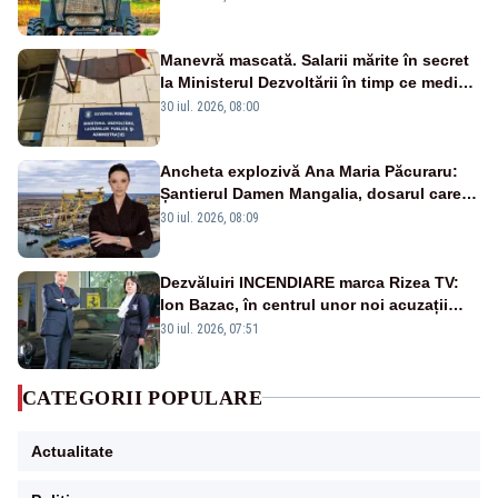
Manevră mascată. Salarii mărite în secret
la Ministerul Dezvoltării în timp ce medicii
ies în stradă
30 iul. 2026, 08:00
Ancheta explozivă Ana Maria Păcuraru:
Șantierul Damen Mangalia, dosarul care
scufundă apărarea României
30 iul. 2026, 08:09
Dezvăluiri INCENDIARE marca Rizea TV:
Ion Bazac, în centrul unor noi acuzații
publice
30 iul. 2026, 07:51
CATEGORII POPULARE
Actualitate