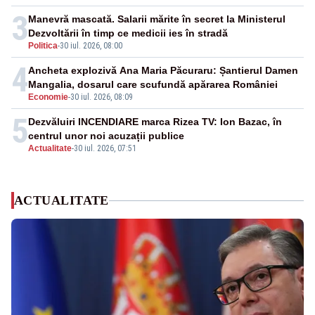
3
Manevră mascată. Salarii mărite în secret la Ministerul
Dezvoltării în timp ce medicii ies în stradă
Politica
-
30 iul. 2026, 08:00
4
Ancheta explozivă Ana Maria Păcuraru: Șantierul Damen
Mangalia, dosarul care scufundă apărarea României
Economie
-
30 iul. 2026, 08:09
5
Dezvăluiri INCENDIARE marca Rizea TV: Ion Bazac, în
centrul unor noi acuzații publice
Actualitate
-
30 iul. 2026, 07:51
ACTUALITATE