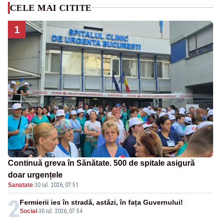
CELE MAI CITITE
1
Continuă greva în Sănătate. 500 de spitale asigură
doar urgențele
Sanatate
·
30 iul. 2026, 07:51
2
Fermierii ies în stradă, astăzi, în fața Guvernului!
Social
-
30 iul. 2026, 07:54