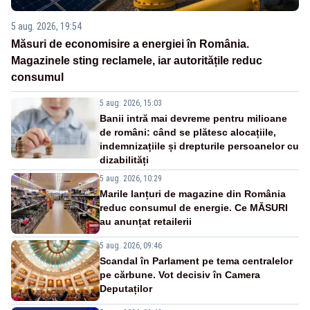
5 aug. 2026, 19:54
Măsuri de economisire a energiei în România.
Magazinele sting reclamele, iar autoritățile reduc
consumul
5 aug. 2026, 15:03
Banii intră mai devreme pentru milioane
de români: când se plătesc alocațiile,
indemnizațiile și drepturile persoanelor cu
dizabilități
5 aug. 2026, 10:29
Marile lanțuri de magazine din România
reduc consumul de energie. Ce MĂSURI
au anunțat retailerii
5 aug. 2026, 09:46
Scandal în Parlament pe tema centralelor
pe cărbune. Vot decisiv în Camera
Deputaților