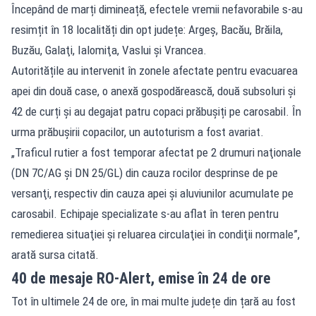
Începând de marți dimineață, efectele vremii nefavorabile s-au
resimțit în 18 localități din opt județe: Argeş, Bacău, Brăila,
Buzău, Galaţi, Ialomiţa, Vaslui şi Vrancea.
Autoritățile au intervenit în zonele afectate pentru evacuarea
apei din două case, o anexă gospodărească, două subsoluri și
42 de curți și au degajat patru
copaci prăbușiți
pe carosabil. În
urma prăbușirii copacilor, un autoturism a fost avariat.
„Traficul rutier a fost temporar afectat pe 2 drumuri naţionale
(DN 7C/AG şi DN 25/GL) din cauza rocilor desprinse de pe
versanţi, respectiv din cauza apei şi aluviunilor acumulate pe
carosabil. Echipaje specializate s-au aflat în teren pentru
remedierea situaţiei şi reluarea circulaţiei în condiţii normale”,
arată sursa citată.
40 de mesaje RO-Alert, emise în 24 de ore
Tot în ultimele 24 de ore, în mai multe județe din țară au fost