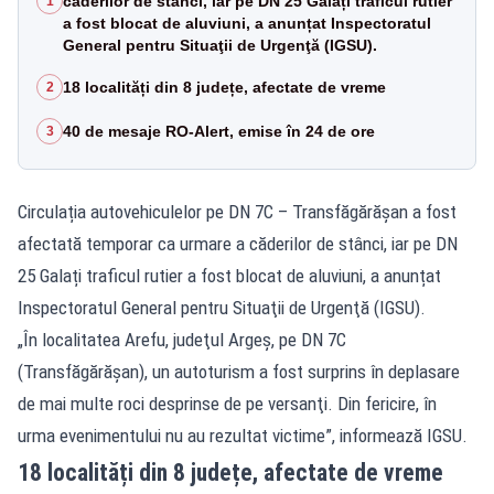
căderilor de stânci, iar pe DN 25 Galați traficul rutier
1
a fost blocat de aluviuni, a anunțat Inspectoratul
General pentru Situaţii de Urgenţă (IGSU).
18 localități din 8 județe, afectate de vreme
2
40 de mesaje RO-Alert, emise în 24 de ore
3
Circulația autovehiculelor pe DN 7C – Transfăgărășan a fost
afectată temporar ca urmare a căderilor de stânci, iar pe DN
25 Galați traficul rutier a fost blocat de aluviuni, a anunțat
Inspectoratul General pentru Situaţii de Urgenţă (IGSU).
„În localitatea Arefu, judeţul Argeş, pe DN 7C
(
Transfăgărăşan
), un autoturism a fost surprins în deplasare
de mai multe roci desprinse de pe versanţi. Din fericire, în
urma evenimentului nu au rezultat victime”, informează IGSU.
18 localități din 8 județe, afectate de vreme