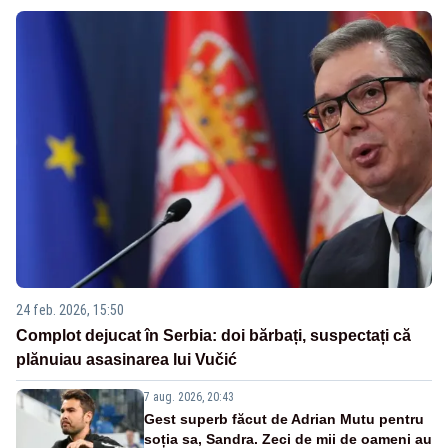
24 feb. 2026, 15:50
Complot dejucat în Serbia: doi bărbați, suspectați că
plănuiau asasinarea lui Vučić
7 aug. 2026, 20:43
Gest superb făcut de Adrian Mutu pentru
soția sa, Sandra. Zeci de mii de oameni au