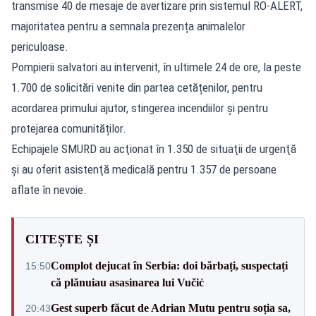
transmise 40 de mesaje de avertizare prin sistemul
RO-ALERT
,
majoritatea pentru a semnala prezența animalelor
periculoase.
Pompierii salvatori au intervenit, în ultimele 24 de ore, la peste
1.700 de solicitări venite din partea cetățenilor, pentru
acordarea primului ajutor, stingerea incendiilor și pentru
protejarea comunităților.
Echipajele SMURD au acţionat în 1.350 de situaţii de urgenţă
şi au oferit asistenţă medicală pentru 1.357 de persoane
aflate în nevoie.
CITEȘTE ȘI
Complot dejucat în Serbia: doi bărbați, suspectați
15:50
că plănuiau asasinarea lui Vučić
Gest superb făcut de Adrian Mutu pentru soția sa,
20:43