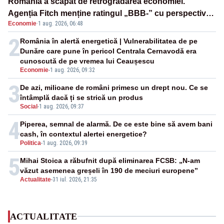
România a scăpat de retrogradarea economiei.
Agenția Fitch menține ratingul „BBB-” cu perspectivă
Economie
·
1 aug. 2026, 06:48
negativă
2
România în alertă energetică | Vulnerabilitatea de pe
Dunăre care pune în pericol Centrala Cernavodă era
cunoscută de pe vremea lui Ceaușescu
Economie
-
1 aug. 2026, 09:32
3
De azi, milioane de români primesc un drept nou. Ce se
întâmplă dacă ți se strică un produs
Social
-
1 aug. 2026, 09:37
4
Piperea, semnal de alarmă. De ce este bine să avem bani
cash, în contextul alertei energetice?
Politica
-
1 aug. 2026, 09:39
5
Mihai Stoica a răbufnit după eliminarea FCSB: „N-am
văzut asemenea greșeli în 190 de meciuri europene”
Actualitate
-
31 iul. 2026, 21:35
ACTUALITATE