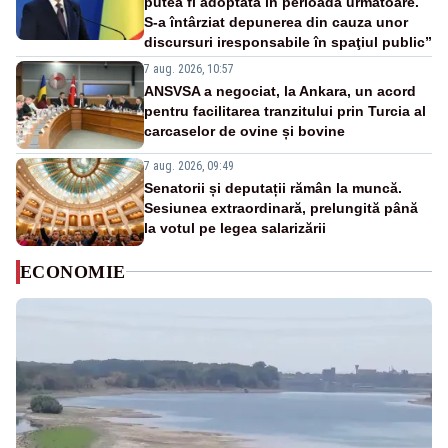
putea fi adoptată în perioada următoare.
S-a întârziat depunerea din cauza unor
discursuri iresponsabile în spaţiul public”
7 aug. 2026, 10:57
ANSVSA a negociat, la Ankara, un acord
pentru facilitarea tranzitului prin Turcia al
carcaselor de ovine și bovine
7 aug. 2026, 09:49
Senatorii și deputații rămân la muncă.
Sesiunea extraordinară, prelungită până
la votul pe legea salarizării
ECONOMIE