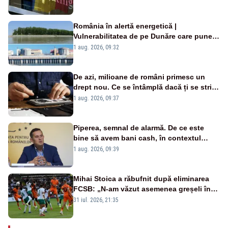
România în alertă energetică |
Vulnerabilitatea de pe Dunăre care pune
în pericol Centrala Cernavodă era
1 aug. 2026, 09:32
cunoscută de pe vremea lui Ceaușescu
De azi, milioane de români primesc un
drept nou. Ce se întâmplă dacă ți se strică
un produs
1 aug. 2026, 09:37
Piperea, semnal de alarmă. De ce este
bine să avem bani cash, în contextul
alertei energetice?
1 aug. 2026, 09:39
Mihai Stoica a răbufnit după eliminarea
FCSB: „N-am văzut asemenea greșeli în
190 de meciuri europene”
31 iul. 2026, 21:35