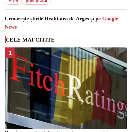
ANM
precipitatii
Urmărește știrile Realitatea de Arges și pe
Google
News
CELE MAI CITITE
1