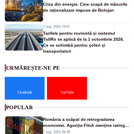
Criza din energie. Cine scapă de măsurile
de raționalizare impuse de Bolojan
7 aug. 2026, 10:01
Tarifele pentru rovinietă și sistemul
TollRo se aplică de la 1 octombrie 2026.
Ce se schimbă pentru șoferi și
transportatori
URMĂREȘTE-NE PE
Facebook
YouTube
POPULAR
România a scăpat de retrogradarea
economiei. Agenția Fitch menține ratingul
„BBB-” cu perspectivă negativă
1 aug. 2026, 06:48