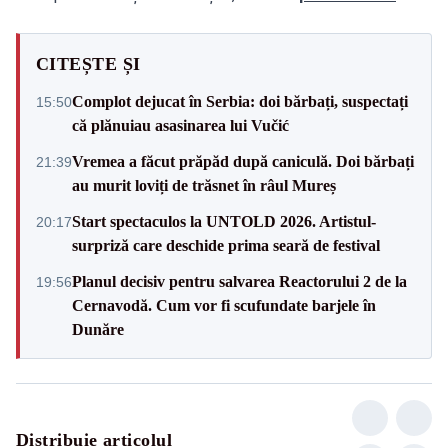
CITEȘTE ȘI
Complot dejucat în Serbia: doi bărbați, suspectați
15:50
că plănuiau asasinarea lui Vučić
Vremea a făcut prăpăd după caniculă. Doi bărbați
21:39
au murit loviți de trăsnet în râul Mureș
Start spectaculos la UNTOLD 2026. Artistul-
20:17
surpriză care deschide prima seară de festival
Planul decisiv pentru salvarea Reactorului 2 de la
19:56
Cernavodă. Cum vor fi scufundate barjele în
Dunăre
Distribuie articolul