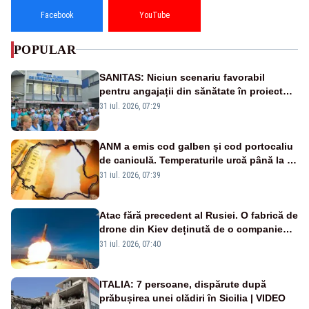
Facebook
YouTube
POPULAR
SANITAS: Niciun scenariu favorabil
pentru angajații din sănătate în proiectul
Legii salarizării
31 iul. 2026, 07:29
ANM a emis cod galben și cod portocaliu
de caniculă. Temperaturile urcă până la 38
de grade, iar nopțile devin tropicale
31 iul. 2026, 07:39
Atac fără precedent al Rusiei. O fabrică de
drone din Kiev deținută de o companie
americană, distrusă de o rachetă
31 iul. 2026, 07:40
rusească
ITALIA: 7 persoane, dispărute după
prăbușirea unei clădiri în Sicilia | VIDEO