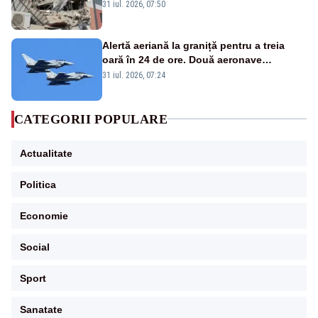
31 iul. 2026, 07:50
Alertă aeriană la graniță pentru a treia
oară în 24 de ore. Două aeronave
Eurofighter britanice au fost ridicate de la
31 iul. 2026, 07:24
sol
CATEGORII POPULARE
Actualitate
Politica
Economie
Social
Sport
Sanatate