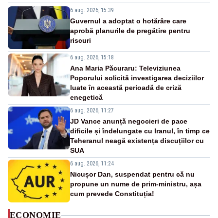
6 aug. 2026, 15:39
Guvernul a adoptat o hotărâre care
aprobă planurile de pregătire pentru
riscuri
6 aug. 2026, 15:18
Ana Maria Păcuraru: Televiziunea
Poporului solicită investigarea deciziilor
luate în această perioadă de criză
enegetică
6 aug. 2026, 11:27
JD Vance anunță negocieri de pace
dificile și îndelungate cu Iranul, în timp ce
Teheranul neagă existența discuțiilor cu
SUA
6 aug. 2026, 11:24
Nicușor Dan, suspendat pentru că nu
propune un nume de prim-ministru, așa
cum prevede Constituția!
ECONOMIE