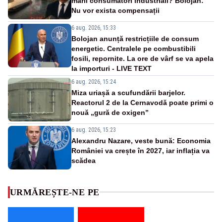
marii consumatori industriali? Bolojan:
Nu vor exista compensații
6 aug. 2026, 15:33
Bolojan anunță restricțiile de consum
energetic. Centralele pe combustibili
fosili, repornite. La ore de vârf se va apela
la importuri - LIVE TEXT
6 aug. 2026, 15:24
Miza uriașă a scufundării barjelor.
Reactorul 2 de la Cernavodă poate primi o
nouă „gură de oxigen”
6 aug. 2026, 15:23
Alexandru Nazare, veste bună: Economia
României va crește în 2027, iar inflația va
scădea
URMĂREȘTE-NE PE