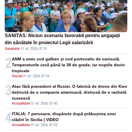
SANITAS: Niciun scenariu favorabil pentru angajații
din sănătate în proiectul Legii salarizării
Sanatate
·
31 iul. 2026, 07:29
2
ANM a emis cod galben și cod portocaliu de caniculă.
Temperaturile urcă până la 38 de grade, iar nopțile devin
tropicale
Social
-
31 iul. 2026, 07:39
3
Atac fără precedent al Rusiei. O fabrică de drone din Kiev
deținută de o companie americană, distrusă de o rachetă
rusească
Actualitate
-
31 iul. 2026, 07:40
4
ITALIA: 7 persoane, dispărute după prăbușirea unei
clădiri în Sicilia | VIDEO
Actualitate
-
31 iul. 2026, 07:50