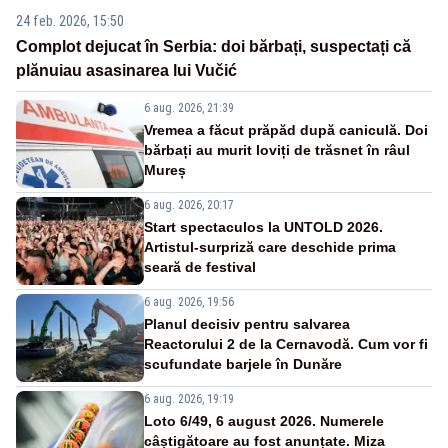
24 feb. 2026, 15:50
Complot dejucat în Serbia: doi bărbați, suspectați că
plănuiau asasinarea lui Vučić
6 aug. 2026, 21:39
Vremea a făcut prăpăd după caniculă. Doi
bărbați au murit loviți de trăsnet în râul
Mureș
6 aug. 2026, 20:17
Start spectaculos la UNTOLD 2026.
Artistul-surpriză care deschide prima
seară de festival
6 aug. 2026, 19:56
Planul decisiv pentru salvarea
Reactorului 2 de la Cernavodă. Cum vor fi
scufundate barjele în Dunăre
6 aug. 2026, 19:19
Loto 6/49, 6 august 2026. Numerele
câștigătoare au fost anunțate. Miza