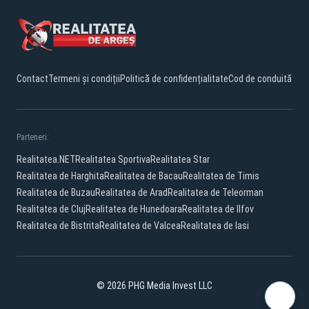
Contact
Termeni și condiții
Politică de confidențialitate
Cod de conduită
Parteneri:
Realitatea.NET
Realitatea Sportiva
Realitatea Star
Realitatea de Harghita
Realitatea de Bacau
Realitatea de Timis
Realitatea de Buzau
Realitatea de Arad
Realitatea de Teleorman
Realitatea de Cluj
Realitatea de Hunedoara
Realitatea de Ilfov
Realitatea de Bistrita
Realitatea de Valcea
Realitatea de Iasi
© 2026 PHG Media Invest LLC
Facebook
YouTube