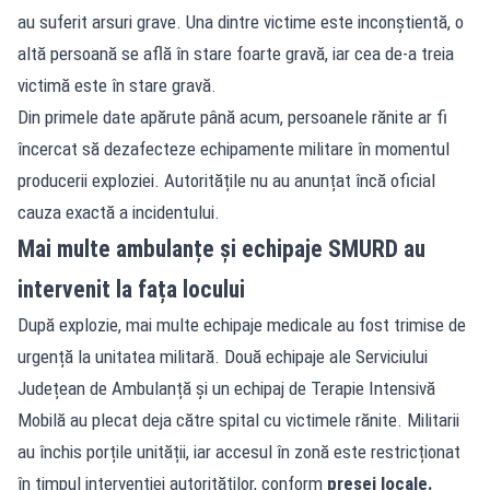
au suferit arsuri grave. Una dintre victime este inconștientă, o
altă persoană se află în stare foarte gravă, iar cea de-a treia
victimă este în stare gravă.
Din primele date apărute până acum, persoanele rănite ar fi
încercat să dezafecteze echipamente militare în momentul
producerii exploziei. Autoritățile nu au anunțat încă oficial
cauza exactă a incidentului.
Mai multe ambulanțe și echipaje SMURD au
intervenit la fața locului
După explozie, mai multe echipaje medicale au fost trimise de
urgență la unitatea militară. Două echipaje ale Serviciului
Județean de Ambulanță și un echipaj de Terapie Intensivă
Mobilă au plecat deja către spital cu victimele rănite. Militarii
au închis porțile unității, iar accesul în zonă este restricționat
în timpul intervenției autorităților, conform
presei locale.