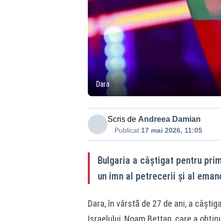
Dara
Scris de
Andreea Damian
Publicat:
17 mai 2026, 11:05
Bulgaria a câștigat pentru pri
un imn al petrecerii şi al emanc
Dara, în vârstă de 27 de ani, a câşti
Israelului, Noam Bettan, care a obţinu