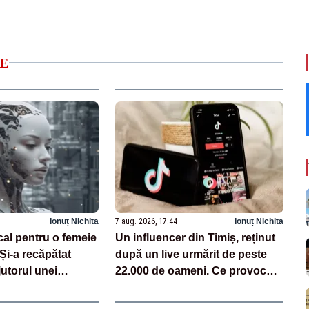
E
Ionuț Nichita
7 aug. 2026, 17:44
Ionuț Nichita
cal pentru o femeie
Un influencer din Timiș, reținut
 Și-a recăpătat
după un live urmărit de peste
utorul unei
22.000 de oameni. Ce provocări
zate pe AI
făcea pe TikTok