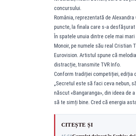
concursului.
România, reprezentată de Alexandra Că
puncte, la finala care s-a desfăşurat 
În spatele unuia dintre cele mai mari
Monoir, pe numele său real Cristian T
Eurovision. Artistul spune că melodia
distracție, transmite TVR Info.
Conform tradiției competiției, ediția d
„Secretul este să faci ceva nebun, să
născut «Bangaranga», din ideea de a fa
să te simți bine. Cred că energia ast
CITEȘTE ȘI