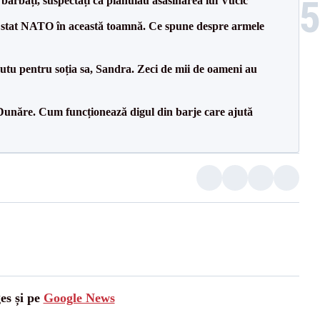
bărbați, suspectați că plănuiau asasinarea lui Vučić
 stat NATO în această toamnă. Ce spune despre armele
tu pentru soția sa, Sandra. Zeci de mii de oameni au
Dunăre. Cum funcționează digul din barje care ajută
es și pe
Google News