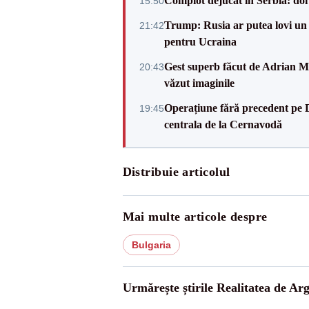
Complot dejucat în Serbia: doi 
15:50
Trump: Rusia ar putea lovi un
21:42
pentru Ucraina
Gest superb făcut de Adrian Mu
20:43
văzut imaginile
Operațiune fără precedent pe 
19:45
centrala de la Cernavodă
Distribuie articolul
Mai multe articole despre
Bulgaria
Urmărește știrile Realitatea de Arg