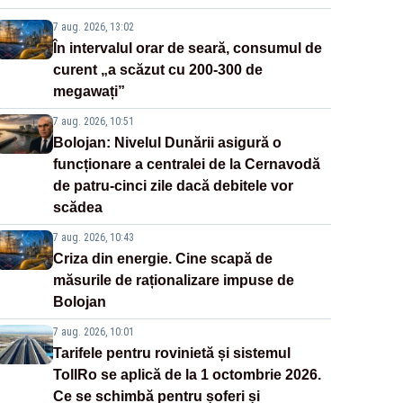
7 aug. 2026, 13:02
În intervalul orar de seară, consumul de
curent „a scăzut cu 200-300 de
megawați”
7 aug. 2026, 10:51
Bolojan: Nivelul Dunării asigură o
funcționare a centralei de la Cernavodă
de patru-cinci zile dacă debitele vor
scădea
7 aug. 2026, 10:43
Criza din energie. Cine scapă de
măsurile de raționalizare impuse de
Bolojan
7 aug. 2026, 10:01
Tarifele pentru rovinietă și sistemul
TollRo se aplică de la 1 octombrie 2026.
Ce se schimbă pentru șoferi și