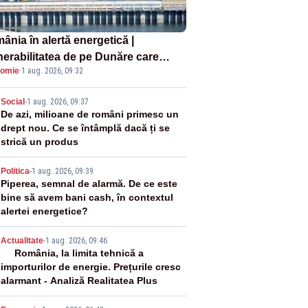
ânia în alertă energetică |
nerabilitatea de pe Dunăre care
omie
·
1 aug. 2026, 09:32
e în pericol Centrala Cernavodă era
oscută de pe vremea lui Ceaușescu
2
Social
-
1 aug. 2026, 09:37
De azi, milioane de români primesc un
drept nou. Ce se întâmplă dacă ți se
strică un produs
3
Politica
-
1 aug. 2026, 09:39
Piperea, semnal de alarmă. De ce este
bine să avem bani cash, în contextul
alertei energetice?
4
Actualitate
-
1 aug. 2026, 09:46
România, la limita tehnică a
importurilor de energie. Prețurile cresc
alarmant - Analiză Realitatea Plus