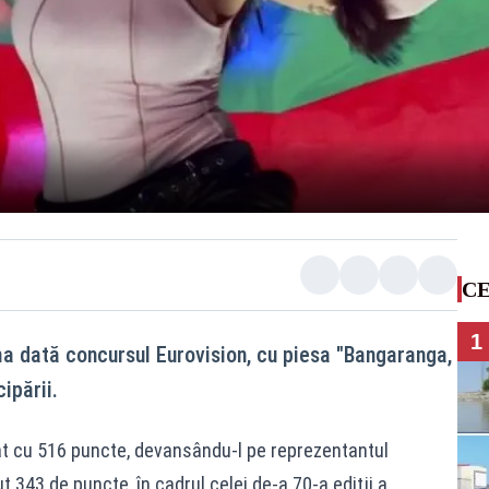
CE
1
ma dată concursul Eurovision, cu piesa "Bangaranga,
ipării.
gat cu 516 puncte, devansându-l pe reprezentantul
t 343 de puncte, în cadrul celei de-a 70-a ediţii a