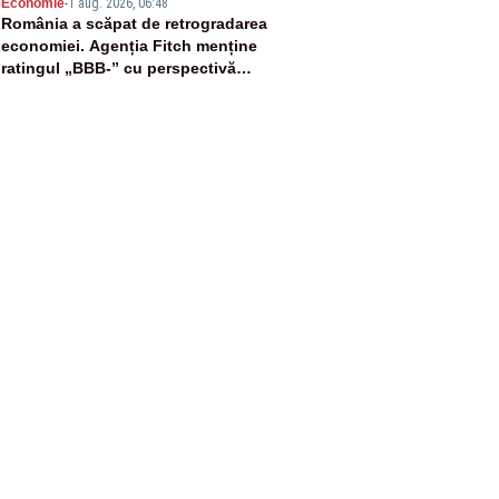
5
Economie
-
1 aug. 2026, 06:48
România a scăpat de retrogradarea
economiei. Agenția Fitch menține
ratingul „BBB-” cu perspectivă
negativă