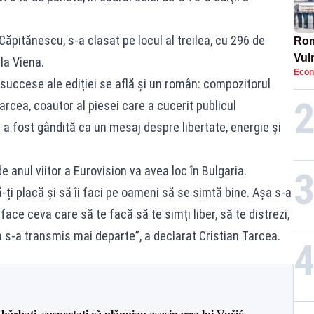
pitănescu, s-a clasat pe locul al treilea, cu 296 de
Rom
Vul
la Viena.
Econ
pun
 succese ale ediției se află și un român: compozitorul
cun
arcea, coautor al piesei care a cucerit publicul
 a fost gândită ca un mesaj despre libertate, energie și
e anul viitor a Eurovision va avea loc în Bulgaria.
-ți placă și să îi faci pe oameni să se simtă bine. Așa s-a
ce ceva care să te facă să te simți liber, să te distrezi,
a s-a transmis mai departe”, a declarat Cristian Tarcea.