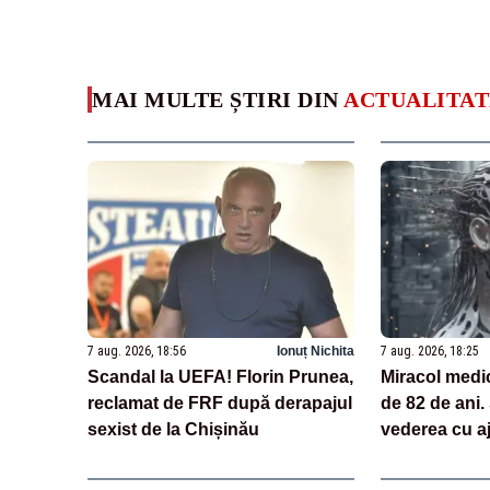
MAI MULTE ȘTIRI DIN
ACTUALITAT
7 aug. 2026, 18:56
Ionuț Nichita
7 aug. 2026, 18:25
Scandal la UEFA! Florin Prunea,
Miracol medi
reclamat de FRF după derapajul
de 82 de ani.
sexist de la Chișinău
vederea cu aj
tehnologii ba