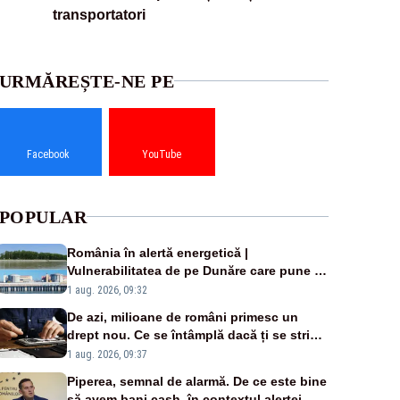
transportatori
URMĂREȘTE-NE PE
Facebook
YouTube
POPULAR
România în alertă energetică |
Vulnerabilitatea de pe Dunăre care pune în
pericol Centrala Cernavodă era cunoscută
1 aug. 2026, 09:32
de pe vremea lui Ceaușescu
De azi, milioane de români primesc un
drept nou. Ce se întâmplă dacă ți se strică
un produs
1 aug. 2026, 09:37
Piperea, semnal de alarmă. De ce este bine
să avem bani cash, în contextul alertei